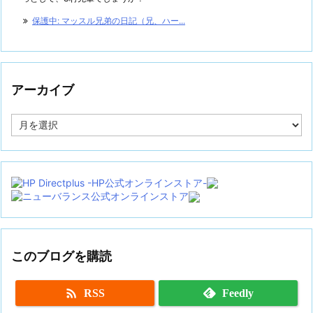
保護中: マッスル兄弟の日記（兄、ハー...
アーカイブ
ア
ー
カ
イ
ブ
このブログを購読

RSS
Feedly