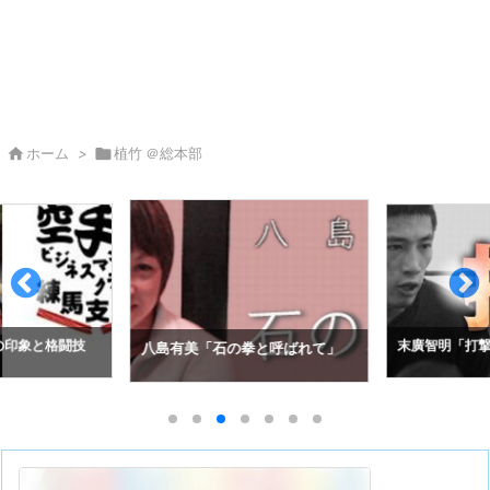

ホーム
>

植竹 ＠総本部
の印象と格闘技
末廣智明「打撃
八島有美「石の拳と呼ばれて」