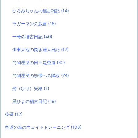
ひろみちゃんの稽古雑記
(14)
ラガーマンの戯言
(16)
一号の稽古日記
(40)
伊東大地の捌き達人日記
(17)
門間理良の日々是空道
(62)
門間理良の黒帯への階段
(74)
髭（ひげ）失格
(7)
黒ひよの稽古日記
(19)
技研
(12)
空道の為のウェイトトレーニング
(106)