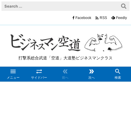

Facebook
Feedly
RSS
打撃系総合武道「空道」大道塾ビジネスマンクラス





メニュー
サイドバー
前へ
次へ
検索