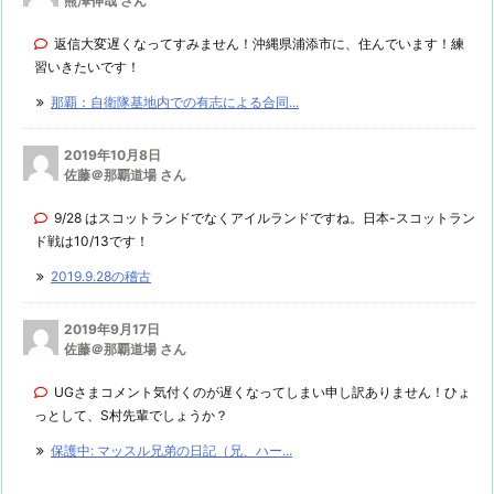
熊澤伸哉 さん
返信大変遅くなってすみません！沖縄県浦添市に、住んでいます！練
習いきたいです！
那覇：自衛隊基地内での有志による合同...
2019年10月8日
佐藤＠那覇道場 さん
9/28 はスコットランドでなくアイルランドですね。日本-スコットラン
ド戦は10/13です！
2019.9.28の稽古
2019年9月17日
佐藤＠那覇道場 さん
UGさまコメント気付くのが遅くなってしまい申し訳ありません！ひょ
っとして、S村先輩でしょうか？
保護中: マッスル兄弟の日記（兄、ハー...