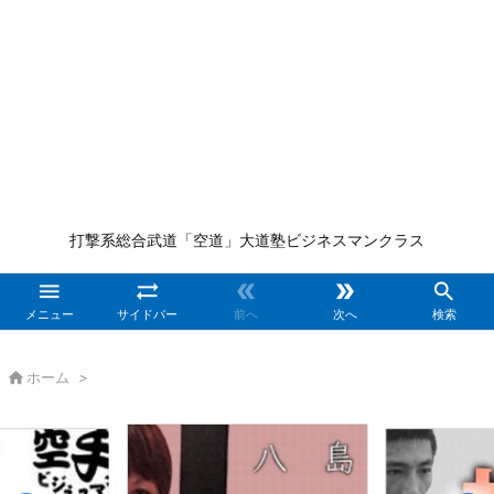
打撃系総合武道「空道」大道塾ビジネスマンクラス





メニュー
サイドバー
前へ
次へ
検索

ホーム
>