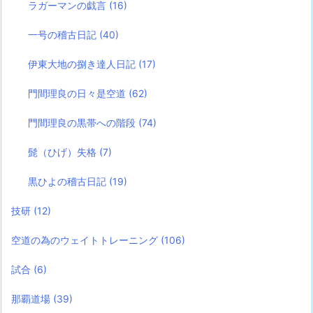
ラガーマンの戯言
(16)
一号の稽古日記
(40)
伊東大地の捌き達人日記
(17)
門間理良の日々是空道
(62)
門間理良の黒帯への階段
(74)
髭（ひげ）失格
(7)
黒ひよの稽古日記
(19)
技研
(12)
空道の為のウェイトトレーニング
(106)
試合
(6)
那覇道場
(39)