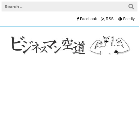

Facebook
Feedly
RSS