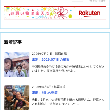
新着記事
2026年7月21日
:
那覇道場
那覇：2026.07.18 の稽古
中国拳法歴6年の19歳の方が体験稽古にいらしてくださ
いました。突き蹴りが伸びがあ ...
2026年4月6日
:
那覇道場
那覇：別れの季節
先日、3月末で大道塾那覇を離れる萩野さん、野原さん
と送別稽古・送別会を行いました ...