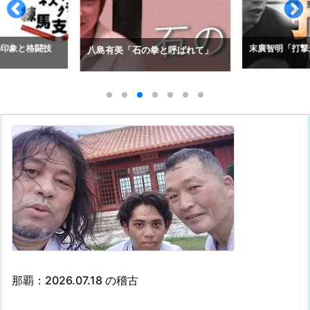
の印象と格闘技
末廣智明「打撃
八島有美「石の拳と呼ばれて」
那覇：2026.07.18 の稽古