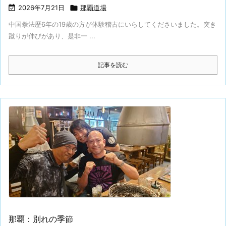

2026年7月21日

那覇道場
中国拳法歴6年の19歳の方が体験稽古にいらしてくださいました。突き
蹴りが伸びがあり、是非一 ...
記事を読む
那覇：別れの季節