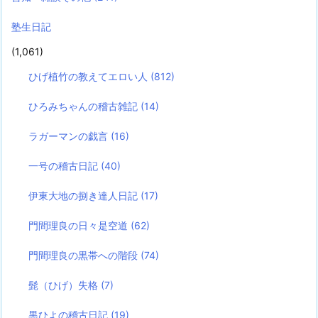
塾生日記
(1,061)
ひげ植竹の教えてエロい人
(812)
ひろみちゃんの稽古雑記
(14)
ラガーマンの戯言
(16)
一号の稽古日記
(40)
伊東大地の捌き達人日記
(17)
門間理良の日々是空道
(62)
門間理良の黒帯への階段
(74)
髭（ひげ）失格
(7)
黒ひよの稽古日記
(19)