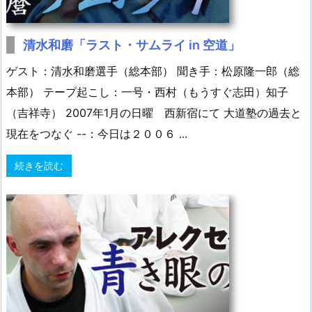
清水和磨「ラスト・サムライ in 空道」
ゲスト：清水和磨選手（総本部） 聞き手：松原隆一郎（総
本部） テープ起こし：一号・西村（もうすぐ志田）知子
（吉祥寺） 2007年1月の日曜 西新宿にて 大道塾の過去と
現在をつなぐ --：今日は２００６ ...
続きを読む