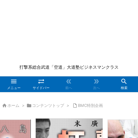
打撃系総合武道「空道」大道塾ビジネスマンクラス





メニュー
サイドバー
前へ
次へ
検索

ホーム
>

コンテンツトップ
>

BMC特別企画