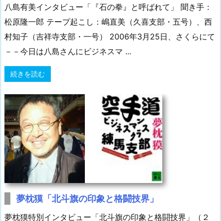
八島有美インタビュー「『石の拳』と呼ばれて」 聞き手：
松原隆一郎 テープ起こし：嶋直美（久喜支部・五号）、西
村知子（吉祥寺支部・一号） 2006年3月25日、さくらにて
－－今日は八島さんにビジネスマ ...
続きを読む
夢枕獏「北斗旗の印象と格闘技界」
夢枕獏特別インタビュー「北斗旗の印象と格闘技界」（２