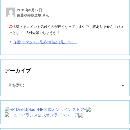
2019年9月17日
佐藤＠那覇道場 さん
UGさまコメント気付くのが遅くなってしまい申し訳ありません！ひょ
っとして、S村先輩でしょうか？
保護中: マッスル兄弟の日記（兄、ハー...
アーカイブ
ア
ー
カ
イ
ブ