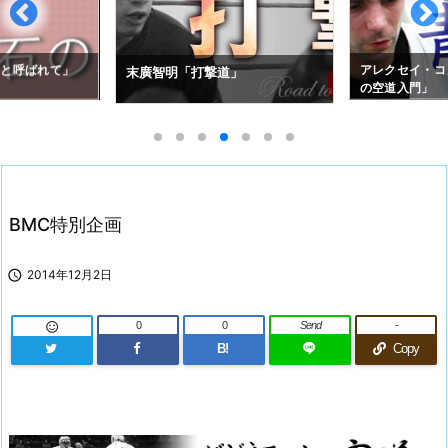
拳と呼ばれて」
アレクセイ・コ
末廣智明「打撃道」
の空道入門」
BMC特別企画

2014年12月2日
0
0
Send
-

B!
Copy