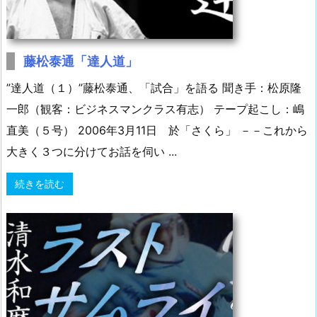
藤松泰通「達人道」
”達人道（１）”藤松泰通、「試合」を語る 聞き手：松原隆
一郎（観客：ビジネスマンクラス有志） テープ起こし：嶋
直美（５号） 2006年3月11日 於「さくら」 －－これから
大きく３つに分けてお話を伺い ...
続きを読む