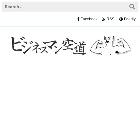

Facebook
Feedly
RSS