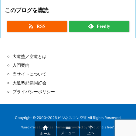
このブログを購読

RSS
Feedly
大道塾／空道とは
入門案内
当サイトについて
大道塾那覇同好会
プライバシーポリシー
Copyright ©
2000
-2026
ビジネスマン空道
All Rights Reserved.



WordPress Luxeritas Theme is provided by "
Thought is free
".
メニュー
上へ
ホーム