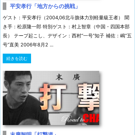
平安孝行「地方からの挑戦」
ゲスト：平安孝行（2004,06北斗旗体力別軽量級王者） 聞
き手：松原隆一郎 特別ゲスト：村上智章（中国・四国本部
長） テープ起こし、デザイン：西村“一号”知子 補佐：嶋“五
号”直美 2006年8月2 ...
続きを読む
末廣智明「打撃道」