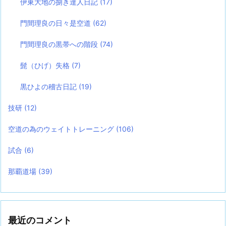
伊東大地の捌き達人日記
(17)
門間理良の日々是空道
(62)
門間理良の黒帯への階段
(74)
髭（ひげ）失格
(7)
黒ひよの稽古日記
(19)
技研
(12)
空道の為のウェイトトレーニング
(106)
試合
(6)
那覇道場
(39)
最近のコメント