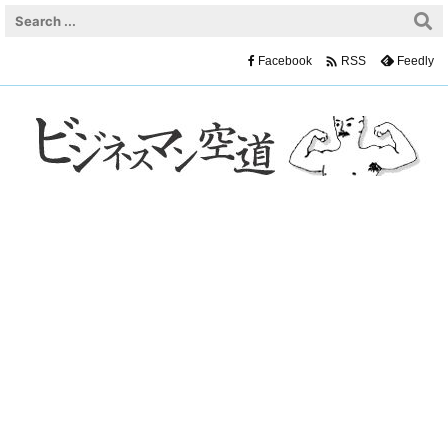

Facebook
Feedly
RSS