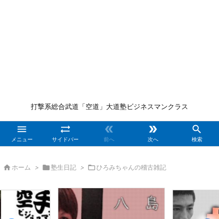
打撃系総合武道「空道」大道塾ビジネスマンクラス





メニュー
サイドバー
前へ
次へ
検索

ホーム
>

塾生日記
>

ひろみちゃんの稽古雑記