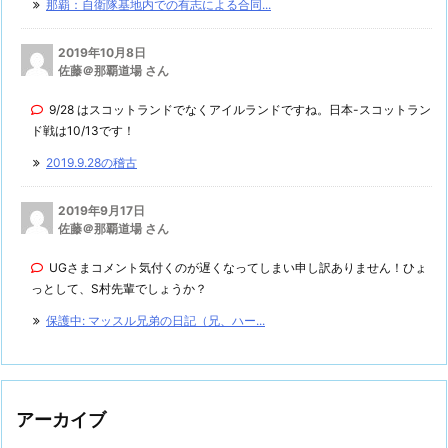
那覇：自衛隊基地内での有志による合同...
2019年10月8日
佐藤＠那覇道場 さん
9/28 はスコットランドでなくアイルランドですね。日本-スコットラン
ド戦は10/13です！
2019.9.28の稽古
2019年9月17日
佐藤＠那覇道場 さん
UGさまコメント気付くのが遅くなってしまい申し訳ありません！ひょ
っとして、S村先輩でしょうか？
保護中: マッスル兄弟の日記（兄、ハー...
アーカイブ