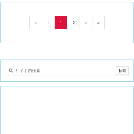
«
‹
1
2
›
»