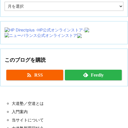
ア
ー
カ
イ
ブ
このブログを購読

RSS
Feedly
大道塾／空道とは
入門案内
当サイトについて