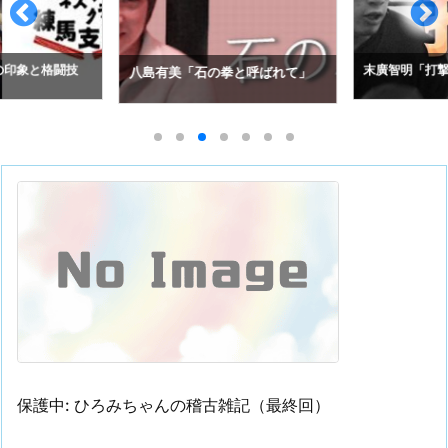
の印象と格闘技
末廣智明「打撃
八島有美「石の拳と呼ばれて」
保護中: ひろみちゃんの稽古雑記（最終回）