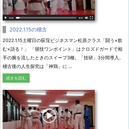
2022.1.15の稽古
2022.1.15土曜日の荻窪ビジネスマン松原クラス「闘う×飲
む×語る！」 「寝技ワンポイント」はクロズドガードで相
手の腕を流したときのスイープ3種。「技研」3分間導入。
稽古後の人生探究は「神鶏」に ...
続きを読む