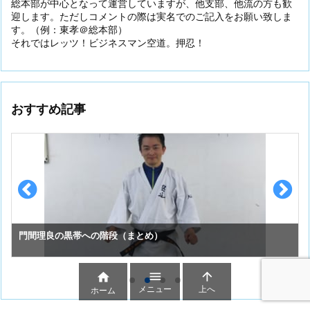
総本部が中心となって運営していますが、他支部、他流の方も歓
迎します。ただしコメントの際は実名でのご記入をお願い致しま
す。（例：東孝＠総本部）
それではレッツ！ビジネスマン空道。押忍！
おすすめ記事
門間理良の黒帯への階段（まとめ）



メニュー
上へ
ホーム