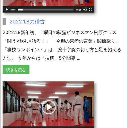
2022.1.8の稽古
2022.1.8新年初、土曜日の荻窪ビジネスマン松原クラス
「闘う×飲む×語る！」 「今週の東孝の言葉」関節蹴り。
「寝技ワンポイント」は、腕十字腕の切り方と足を抱える
方法。 今年からは「技研」5分間導 ...
続きを読む