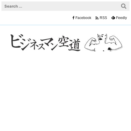

Facebook
Feedly
RSS