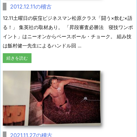
2012.12.11の稽古
12.11土曜日の荻窪ビジネスマン松原クラス「闘う×飲む×語
る！」 集英社の取材あり。 「昇段審査必勝法 寝技ワンポ
イント」はニーオンからベースボール・チョーク。 組み技
は飯村健一先生によるハンドル回 ...
続きを読む
2021.11.27の稽古