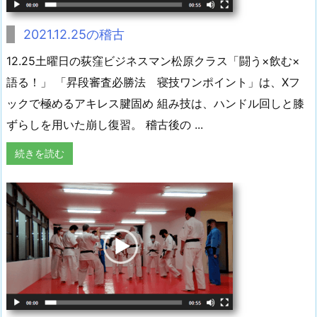
2021.12.25の稽古
12.25土曜日の荻窪ビジネスマン松原クラス「闘う×飲む×
語る！」 「昇段審査必勝法 寝技ワンポイント」は、Xフ
ックで極めるアキレス腱固め 組み技は、ハンドル回しと膝
ずらしを用いた崩し復習。 稽古後の ...
続きを読む