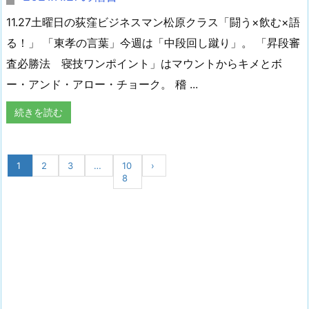
11.27土曜日の荻窪ビジネスマン松原クラス「闘う×飲む×語
る！」 「東孝の言葉」今週は「中段回し蹴り」。 「昇段審
査必勝法 寝技ワンポイント」はマウントからキメとボ
ー・アンド・アロー・チョーク。 稽 ...
続きを読む
1
2
3
…
10
›
8