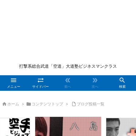
打撃系総合武道「空道」大道塾ビジネスマンクラス





メニュー
サイドバー
前へ
次へ
検索

ホーム
>

コンテンツトップ
>

ブログ投稿一覧