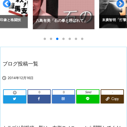
の印象と格闘技
末廣智明「打撃
八島有美「石の拳と呼ばれて」
ブログ投稿一覧

2014年12月16日
0
0
Send
-

B!
Copy