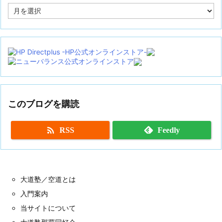
ア
ー
カ
イ
ブ
このブログを購読

RSS
Feedly
大道塾／空道とは
入門案内
当サイトについて