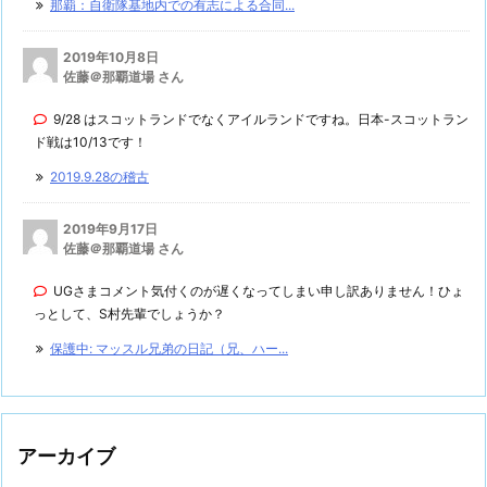
那覇：自衛隊基地内での有志による合同...
2019年10月8日
佐藤＠那覇道場 さん
9/28 はスコットランドでなくアイルランドですね。日本-スコットラン
ド戦は10/13です！
2019.9.28の稽古
2019年9月17日
佐藤＠那覇道場 さん
UGさまコメント気付くのが遅くなってしまい申し訳ありません！ひょ
っとして、S村先輩でしょうか？
保護中: マッスル兄弟の日記（兄、ハー...
アーカイブ