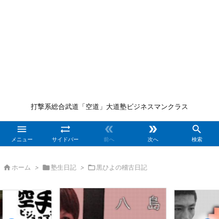
打撃系総合武道「空道」大道塾ビジネスマンクラス





メニュー
サイドバー
前へ
次へ
検索

ホーム
>

塾生日記
>

黒ひよの稽古日記