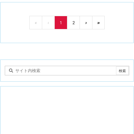
«
‹
1
2
›
»