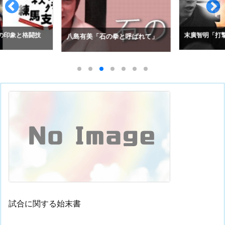
の印象と格闘技
末廣智明「打撃
八島有美「石の拳と呼ばれて」
試合に関する始末書