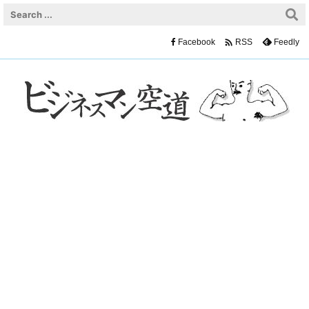

Facebook
Feedly
RSS