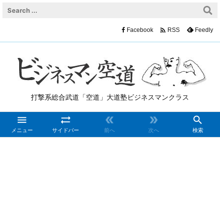

Facebook
Feedly
RSS
打撃系総合武道「空道」大道塾ビジネスマンクラス





メニュー
サイドバー
前へ
次へ
検索