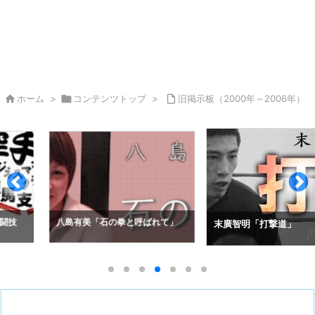

ホーム
>

コンテンツトップ
>

旧掲示板（2000年～2006年）
拳と呼ばれて」
アレクセイ・コ
末廣智明「打撃道」
の空道入門」