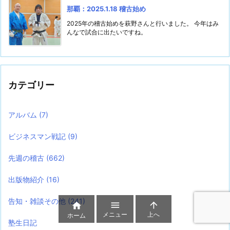
那覇：2025.1.18 稽古始め
2025年の稽古始めを萩野さんと行いました。 今年はみ
んなで試合に出たいですね。
カテゴリー
アルバム
(7)
ビジネスマン戦記
(9)
先週の稽古
(662)
出版物紹介
(16)
告知・雑談その他
(241)



メニュー
上へ
ホーム
塾生日記