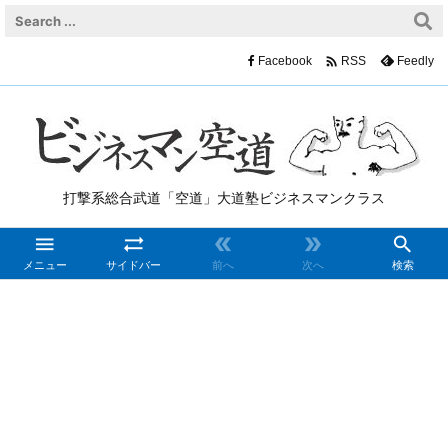

Facebook
Feedly
RSS
打撃系総合武道「空道」大道塾ビジネスマンクラス





メニュー
サイドバー
前へ
次へ
検索