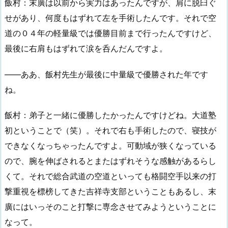
飯村：末廣は以前から実力はあったんですが、肩に脱臼ぐ
せがあり、何度もはずれて左を手術したんです。それで空
道の０４年の軽量級では優勝目前まで行ったんですけど、
最後に右肩もはずれて涙を呑んだんですよ。
――ああ、飯村先生が最後に中量級で優勝された年です
ね。
飯村：弟子と一緒に優勝したかったんですけどね。大道塾
初ということで（笑）。それで右も手術したので、寝技が
できなくなっちゃったんですよ。可動域が狭くなっている
ので、腕を伸ばされるとまたはずれそうな感触があるらし
くて。それで総合武道の空道といっても格闘空手以来の打
撃重視を標榜してきた吉祥寺支部ということもあるし、末
廣にはいっそのこと打撃に専念させてみようということに
なって。