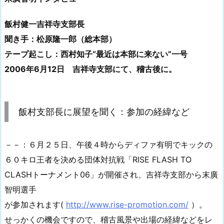
飯村健一吉祥寺支部長
聞き手：松原隆一郎（総本部）
テープ起こし：西村知子“最近は本部に来ない”一号
2006年6月12日 吉祥寺支部にて、稽古後に。
飯村支部長に展望を聞く：参加の経緯など
－－：６月２５日、午後４時からディファ有明でキックの
６０キロ王者を決める団体対抗戦「RISE FLASH TO
CLASHトーナメント06」が開催され、吉祥寺支部から末廣
智明選手
が参加されます(
http://www.rise-promotion.com/
）。
せっかくの機会ですので、稽古風景や出場の経緯などをレ