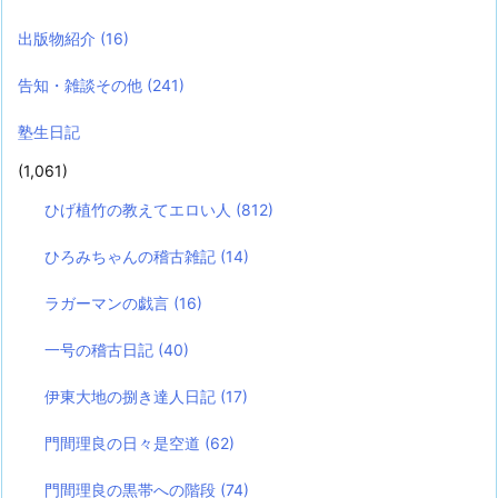
出版物紹介
(16)
告知・雑談その他
(241)
塾生日記
(1,061)
ひげ植竹の教えてエロい人
(812)
ひろみちゃんの稽古雑記
(14)
ラガーマンの戯言
(16)
一号の稽古日記
(40)
伊東大地の捌き達人日記
(17)
門間理良の日々是空道
(62)
門間理良の黒帯への階段
(74)