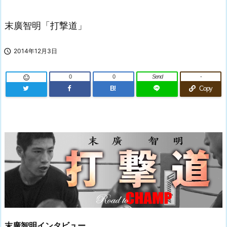
末廣智明「打撃道」

2014年12月3日
0
0
Send
-

B!
Copy
末廣智明インタビュー