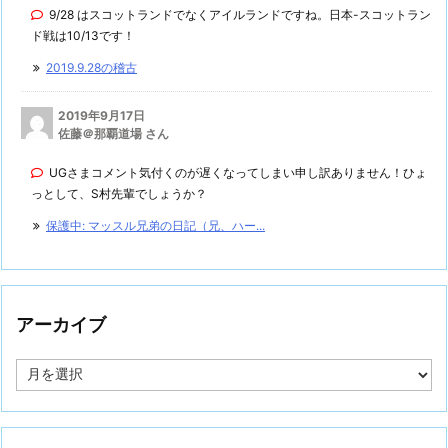
9/28 はスコットランドでなくアイルランドですね。日本-スコットラン
ド戦は10/13です！
2019.9.28の稽古
2019年9月17日
佐藤＠那覇道場 さん
UGさまコメント気付くのが遅くなってしまい申し訳ありません！ひょ
っとして、S村先輩でしょうか？
保護中: マッスル兄弟の日記（兄、ハー...
アーカイブ
ア
ー
カ
イ
ブ