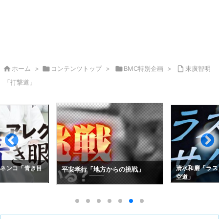

ホーム
>

コンテンツトップ
>

BMC特別企画
>

末廣智明
「打撃道」
ノネンコ「青き目
清水和磨「ラスト
平安孝行「地方からの挑戦」
空道」