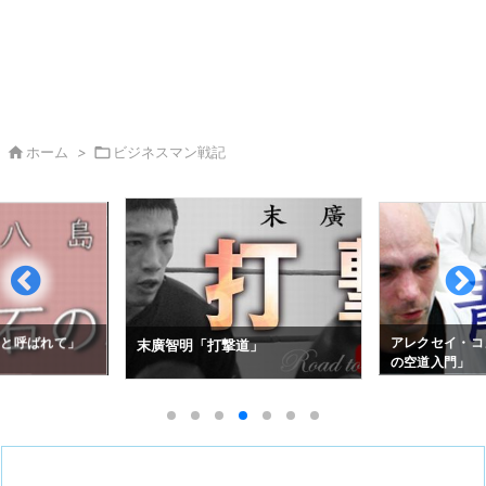

ホーム
>

ビジネスマン戦記
拳と呼ばれて」
アレクセイ・コ
末廣智明「打撃道」
の空道入門」