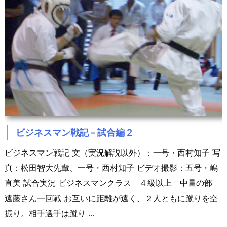
ビジネスマン戦記 – 試合編 2
ビジネスマン戦記 文（実況解説以外）：一号・西村知子 写
真：松田智大先輩、一号・西村知子 ビデオ撮影：五号・嶋
直美 試合実況 ビジネスマンクラス ４級以上 中量の部
遠藤さん一回戦 お互いに距離が遠く、２人ともに蹴りを空
振り。相手選手は蹴り ...