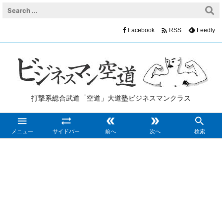

Facebook
Feedly
RSS
打撃系総合武道「空道」大道塾ビジネスマンクラス





メニュー
サイドバー
前へ
次へ
検索