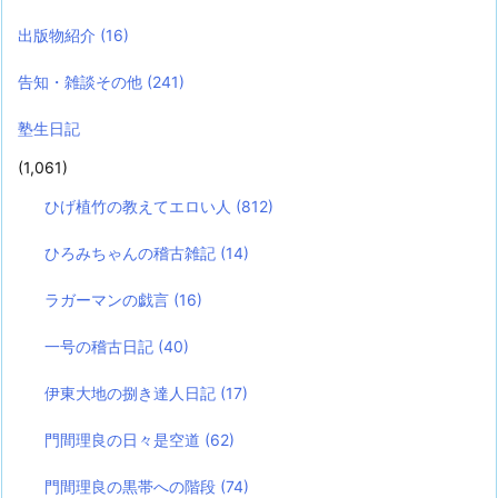
出版物紹介
(16)
告知・雑談その他
(241)
塾生日記
(1,061)
ひげ植竹の教えてエロい人
(812)
ひろみちゃんの稽古雑記
(14)
ラガーマンの戯言
(16)
一号の稽古日記
(40)
伊東大地の捌き達人日記
(17)
門間理良の日々是空道
(62)
門間理良の黒帯への階段
(74)