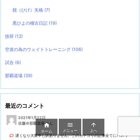
髭（ひげ）失格
(7)
黒ひよの稽古日記
(19)
技研
(12)
空道の為のウェイトトレーニング
(106)
試合
(6)
那覇道場
(39)
最近のコメント
2021年1月22日
佐藤＠那覇道場 さん



メニュー
上へ
ホーム
遅くなり大変申し訳ありません。このカテゴリの記事全てにパスワー