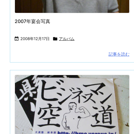
2007年宴会写真
手入れ （①初めての投稿）
谷川先輩昇段おめでとうございます

2008年12月17日

アルバム
記事を読む