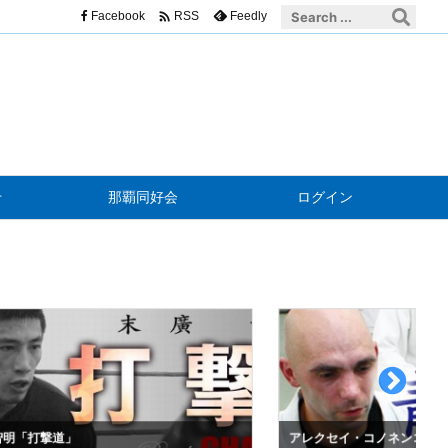

Facebook
Feedly
RSS
せ
那覇同好会
ログイン
明「打撃道」
アレクセイ・コノネンコ「青