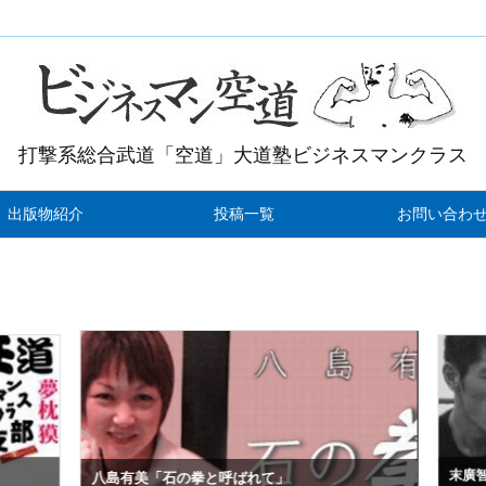
打撃系総合武道「空道」大道塾ビジネスマンクラス
出版物紹介
投稿一覧
お問い合わ
末廣智
八島有美「石の拳と呼ばれて」