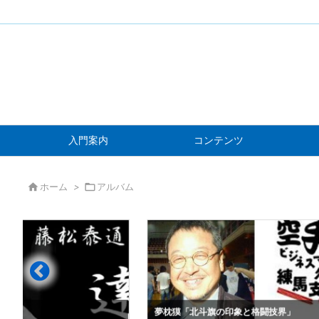
入門案内
コンテンツ

ホーム
>

アルバム
」
夢枕獏「北斗旗の印象と格闘技界」