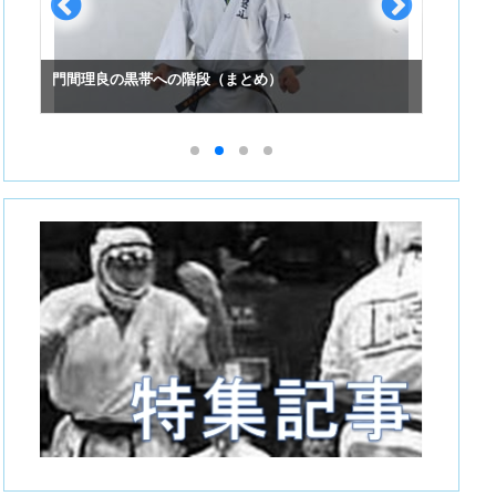
門間理良の黒帯への階段（まとめ）
スーパ