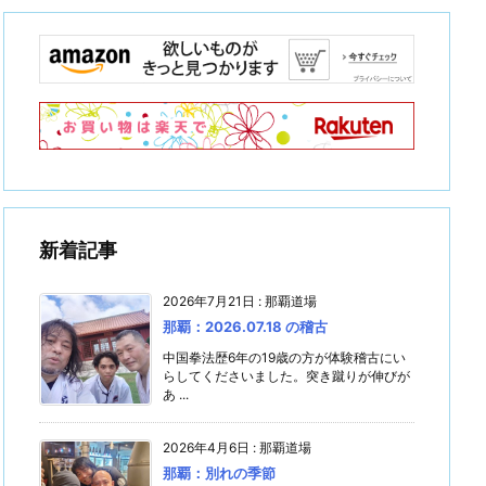
新着記事
2026年7月21日
:
那覇道場
那覇：2026.07.18 の稽古
中国拳法歴6年の19歳の方が体験稽古にい
らしてくださいました。突き蹴りが伸びが
あ ...
2026年4月6日
:
那覇道場
那覇：別れの季節