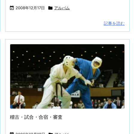

2008年12月17日

アルバム
記事を読む
稽古・試合・合宿・審査