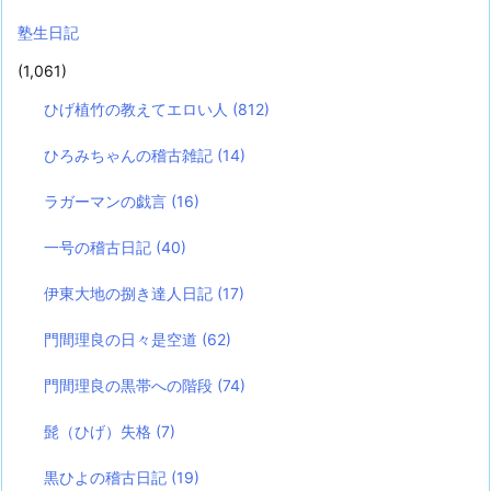
塾生日記
(1,061)
ひげ植竹の教えてエロい人
(812)
ひろみちゃんの稽古雑記
(14)
ラガーマンの戯言
(16)
一号の稽古日記
(40)
伊東大地の捌き達人日記
(17)
門間理良の日々是空道
(62)
門間理良の黒帯への階段
(74)
髭（ひげ）失格
(7)
黒ひよの稽古日記
(19)