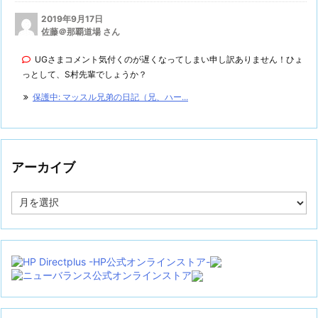
2019年9月17日
佐藤＠那覇道場 さん
UGさまコメント気付くのが遅くなってしまい申し訳ありません！ひょ
っとして、S村先輩でしょうか？
保護中: マッスル兄弟の日記（兄、ハー...
アーカイブ
ア
ー
カ
イ
ブ