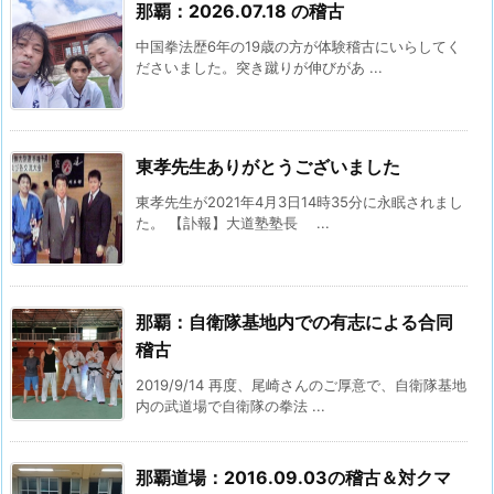
那覇：2026.07.18 の稽古
中国拳法歴6年の19歳の方が体験稽古にいらしてく
ださいました。突き蹴りが伸びがあ ...
東孝先生ありがとうございました
東孝先生が2021年4月3日14時35分に永眠されまし
た。 【訃報】大道塾塾長 ...
那覇：自衛隊基地内での有志による合同
稽古
2019/9/14 再度、尾崎さんのご厚意で、自衛隊基地
内の武道場で自衛隊の拳法 ...
那覇道場：2016.09.03の稽古＆対クマ