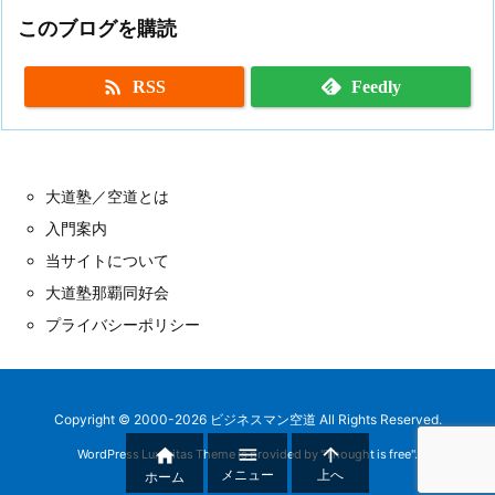
このブログを購読

RSS
Feedly
大道塾／空道とは
入門案内
当サイトについて
大道塾那覇同好会
プライバシーポリシー
Copyright ©
2000
-2026
ビジネスマン空道
All Rights Reserved.



WordPress Luxeritas Theme is provided by "
Thought is free
".
メニュー
上へ
ホーム