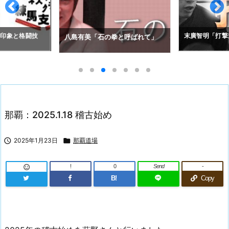
拳と呼ばれて」
アレクセイ・コ
末廣智明「打撃道」
の空道入門」
那覇：2025.1.18 稽古始め

2025年1月23日

那覇道場
!
0
Send
-

B!
Copy