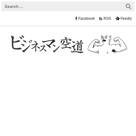

Facebook
Feedly
RSS