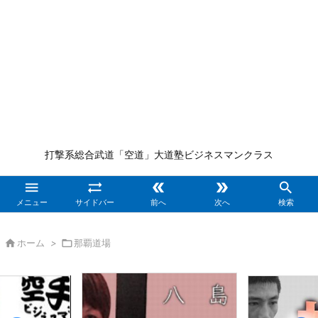
打撃系総合武道「空道」大道塾ビジネスマンクラス





メニュー
サイドバー
前へ
次へ
検索

ホーム
>

那覇道場