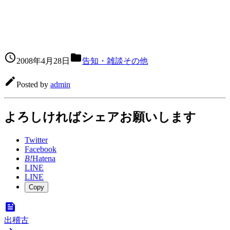


2008年4月28日
告知・雑談その他

Posted by
admin
よろしければシェアお願いします
Twitter
Facebook
B!
Hatena
LINE
LINE
Copy

出稽古