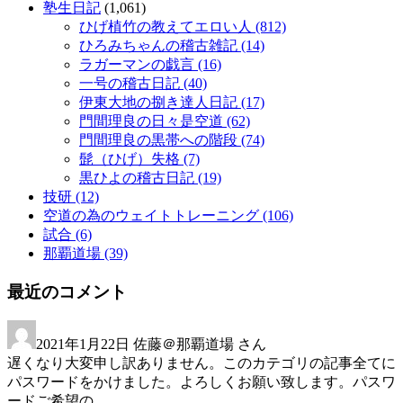
塾生日記
(1,061)
ひげ植竹の教えてエロい人
(812)
ひろみちゃんの稽古雑記
(14)
ラガーマンの戯言
(16)
一号の稽古日記
(40)
伊東大地の捌き達人日記
(17)
門間理良の日々是空道
(62)
門間理良の黒帯への階段
(74)
髭（ひげ）失格
(7)
黒ひよの稽古日記
(19)
技研
(12)
空道の為のウェイトトレーニング
(106)
試合
(6)
那覇道場
(39)
最近のコメント
2021年1月22日
佐藤＠那覇道場 さん
遅くなり大変申し訳ありません。このカテゴリの記事全てに
パスワードをかけました。よろしくお願い致します。パスワ
ードご希望の ...