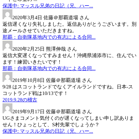
保護中: マッスル兄弟の日記（兄、ハー...
2020年3月4日
佐藤＠那覇道場 さん
返信遅くなり失礼しました。返信ありがとうございます。別
途メールさせていただきますね。
那覇：自衛隊基地内での有志による合同...
2020年2月25日
熊澤伸哉 さん
返信大変遅くなってすみません！沖縄県浦添市に、住んでい
ます！練習いきたいです！
那覇：自衛隊基地内での有志による合同...
2019年10月8日
佐藤＠那覇道場 さん
9/28 はスコットランドでなくアイルランドですね。日本-ス
コットランド戦は10/13です！
2019.9.28の稽古
2019年9月17日
佐藤＠那覇道場 さん
UGさまコメント気付くのが遅くなってしまい申し訳ありま
せん！ひょっとして、S村先輩でしょうか？
保護中: マッスル兄弟の日記（兄、ハー...