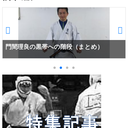
門間理良の黒帯への階段（まとめ）