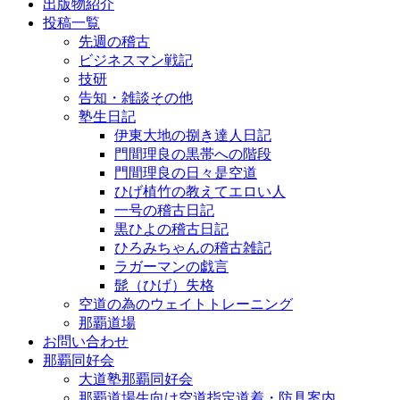
出版物紹介
投稿一覧
先週の稽古
ビジネスマン戦記
技研
告知・雑談その他
塾生日記
伊東大地の捌き達人日記
門間理良の黒帯への階段
門間理良の日々是空道
ひげ植竹の教えてエロい人
一号の稽古日記
黒ひよの稽古日記
ひろみちゃんの稽古雑記
ラガーマンの戯言
髭（ひげ）失格
空道の為のウェイトトレーニング
那覇道場
お問い合わせ
那覇同好会
大道塾那覇同好会
那覇道場生向け空道指定道着・防具案内