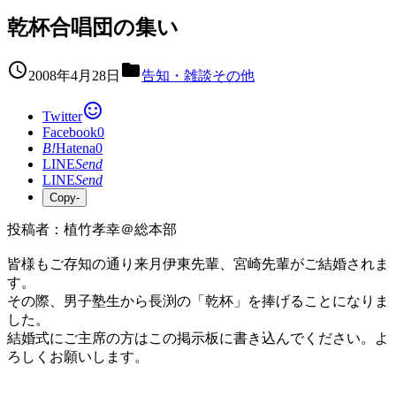
乾杯合唱団の集い


2008年4月28日
告知・雑談その他

Twitter
Facebook
0
B!
Hatena
0
LINE
Send
LINE
Send
Copy
-
投稿者：植竹孝幸＠総本部
皆様もご存知の通り来月伊東先輩、宮崎先輩がご結婚されま
す。
その際、男子塾生から長渕の「乾杯」を捧げることになりま
した。
結婚式にご主席の方はこの掲示板に書き込んでください。よ
ろしくお願いします。