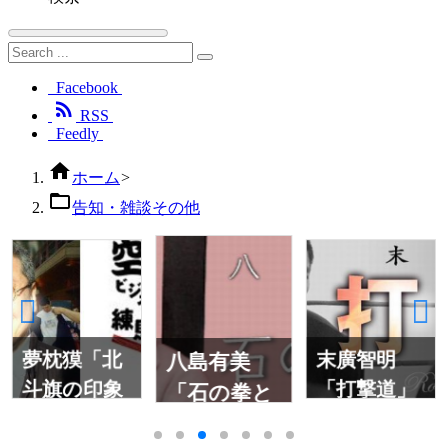
Facebook

RSS
Feedly

ホーム
>

告知・雑談その他
夢枕獏「北
末廣智明
八島有美
斗旗の印象
「打撃道」
「石の拳と
と格闘技
呼ばれて」
界」