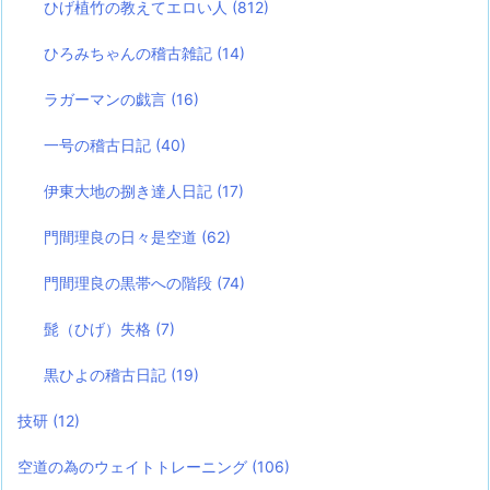
ひげ植竹の教えてエロい人
(812)
ひろみちゃんの稽古雑記
(14)
ラガーマンの戯言
(16)
一号の稽古日記
(40)
伊東大地の捌き達人日記
(17)
門間理良の日々是空道
(62)
門間理良の黒帯への階段
(74)
髭（ひげ）失格
(7)
黒ひよの稽古日記
(19)
技研
(12)
空道の為のウェイトトレーニング
(106)