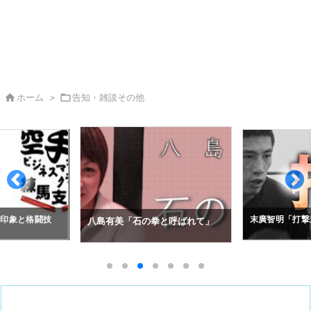

ホーム
>

告知・雑談その他
拳と呼ばれて」
アレクセイ・コ
末廣智明「打撃道」
の空道入門」