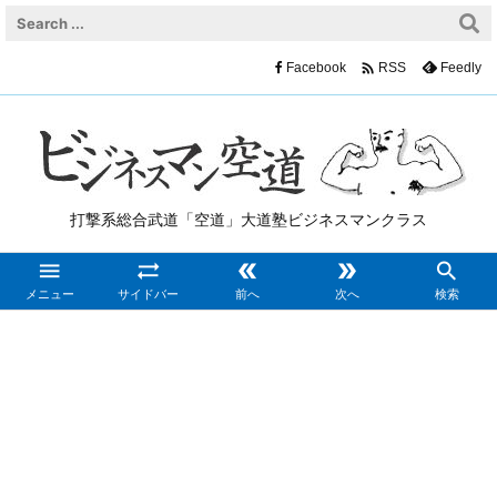

Facebook
Feedly
RSS
打撃系総合武道「空道」大道塾ビジネスマンクラス





メニュー
サイドバー
前へ
次へ
検索