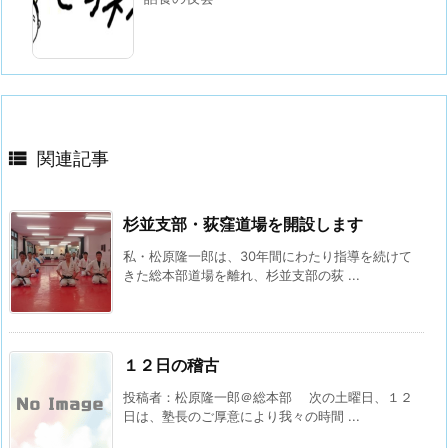

関連記事
杉並支部・荻窪道場を開設します
私・松原隆一郎は、30年間にわたり指導を続けて
きた総本部道場を離れ、杉並支部の荻 ...
１２日の稽古
投稿者：松原隆一郎＠総本部 次の土曜日、１２
日は、塾長のご厚意により我々の時間 ...