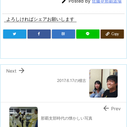

Posted by
佐藤＠那覇道場
よろしければシェアお願いします
B!
Copy

Next
2017.6.17の稽古

Prev
那覇支部時代の懐かしい写真