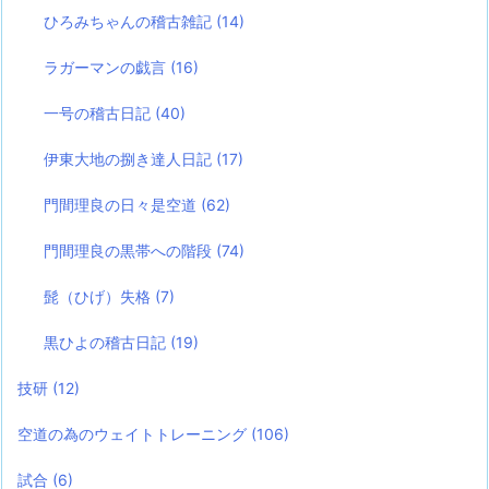
ひろみちゃんの稽古雑記
(14)
ラガーマンの戯言
(16)
一号の稽古日記
(40)
伊東大地の捌き達人日記
(17)
門間理良の日々是空道
(62)
門間理良の黒帯への階段
(74)
髭（ひげ）失格
(7)
黒ひよの稽古日記
(19)
技研
(12)
空道の為のウェイトトレーニング
(106)
試合
(6)