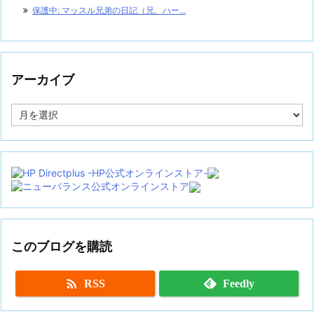
保護中: マッスル兄弟の日記（兄、ハー...
アーカイブ
ア
ー
カ
イ
ブ
このブログを購読

RSS
Feedly