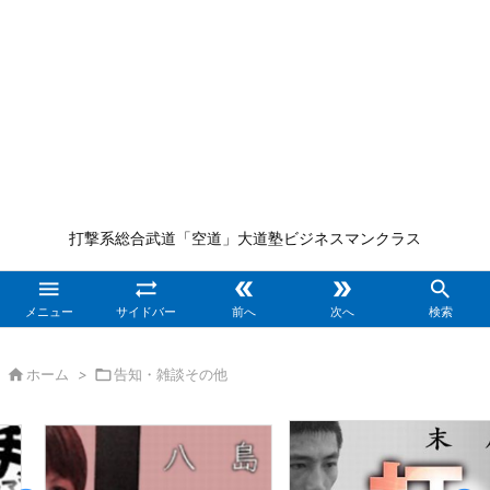
打撃系総合武道「空道」大道塾ビジネスマンクラス





メニュー
サイドバー
前へ
次へ
検索

ホーム
>

告知・雑談その他