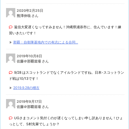
2020年2月25日
熊澤伸哉 さん
返信大変遅くなってすみません！沖縄県浦添市に、住んでいます！練
習いきたいです！
那覇：自衛隊基地内での有志による合同...
2019年10月8日
佐藤＠那覇道場 さん
9/28 はスコットランドでなくアイルランドですね。日本-スコットラン
ド戦は10/13です！
2019.9.28の稽古
2019年9月17日
佐藤＠那覇道場 さん
UGさまコメント気付くのが遅くなってしまい申し訳ありません！ひょ
っとして、S村先輩でしょうか？