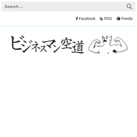

Facebook
Feedly
RSS