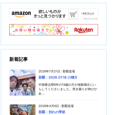
新着記事
2026年7月21日
:
那覇道場
那覇：2026.07.18 の稽古
中国拳法歴6年の19歳の方が体験稽古にい
らしてくださいました。突き蹴りが伸びが
あ ...
2026年4月6日
:
那覇道場
那覇：別れの季節