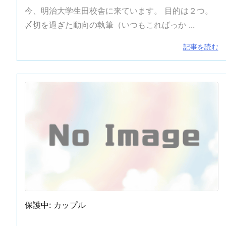
今、明治大学生田校舎に来ています。 目的は２つ。
〆切を過ぎた動向の執筆（いつもこればっか ...
手入れ （①初めての投稿）
谷川先輩昇段おめでとうございます
記事を読む
保護中: カップル