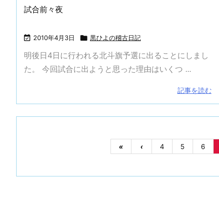
試合前々夜

2010年4月3日

黒ひよの稽古日記
明後日4日に行われる北斗旗予選に出ることにしまし
た。 今回試合に出ようと思った理由はいくつ ...
記事を読む
«
‹
4
5
6