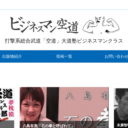
打撃系総合武道「空道」大道塾ビジネスマンクラス
出版物紹介
投稿一覧
お問い合わ
末廣智
八島有美「石の拳と呼ばれて」