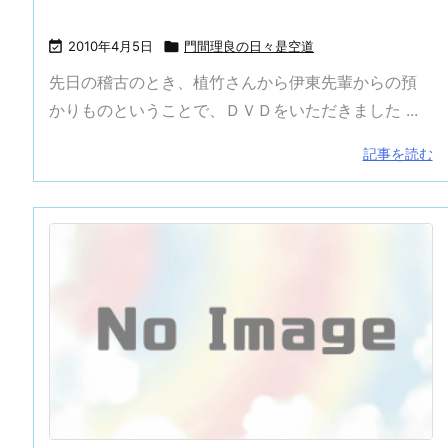

2010年4月5日

門間理良の日々是空道
先日の稽古のとき、植竹さんから伊東先輩からの預
かりものということで、ＤＶＤをいただきました ...
記事を読む