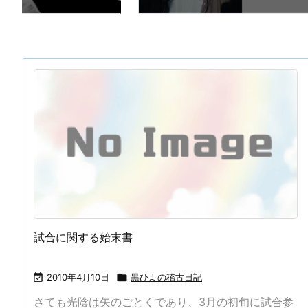
試合に関する始末書

2010年4月10日

黒ひよの稽古日記
さても光陰は矢のごとくであり、3月の初旬に試合参