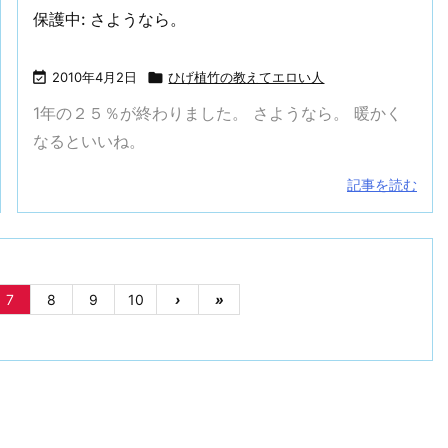
保護中: さようなら。

2010年4月2日

ひげ植竹の教えてエロい人
1年の２５％が終わりました。 さようなら。 暖かく
なるといいね。
記事を読む
7
8
9
10
›
»