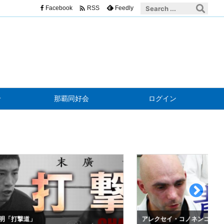

Facebook
Feedly
RSS
せ
那覇同好会
ログイン
明「打撃道」
アレクセイ・コノネンコ「青