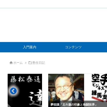
入門案内
コンテンツ

ホーム
>

塾生日記
」
夢枕獏「北斗旗の印象と格闘技界」