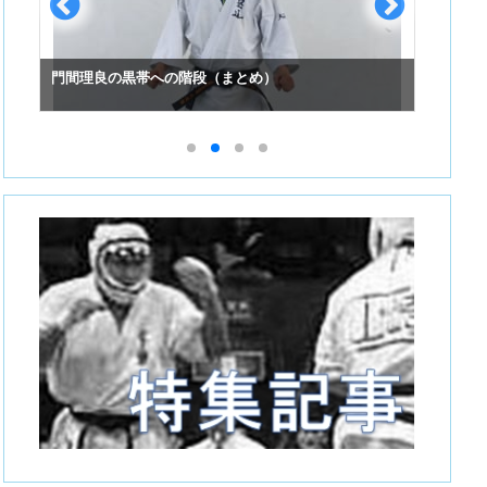
門間理良の黒帯への階段（まとめ）
スーパ