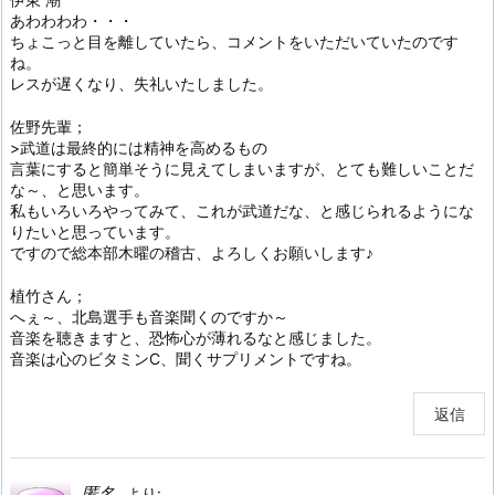
あわわわわ・・・
ちょこっと目を離していたら、コメントをいただいていたのです
ね。
レスが遅くなり、失礼いたしました。
佐野先輩；
>武道は最終的には精神を高めるもの
言葉にすると簡単そうに見えてしまいますが、とても難しいことだ
な～、と思います。
私もいろいろやってみて、これが武道だな、と感じられるようにな
りたいと思っています。
ですので総本部木曜の稽古、よろしくお願いします♪
植竹さん；
へぇ～、北島選手も音楽聞くのですか～
音楽を聴きますと、恐怖心が薄れるなと感じました。
音楽は心のビタミンC、聞くサプリメントですね。
返信
匿名
より: