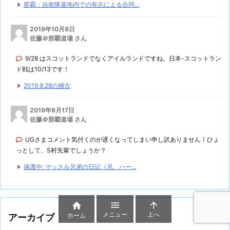
那覇：自衛隊基地内での有志による合同...
2019年10月8日
佐藤＠那覇道場 さん
9/28 はスコットランドでなくアイルランドですね。日本-スコットラン
ド戦は10/13です！
2019.9.28の稽古
2019年9月17日
佐藤＠那覇道場 さん
UGさまコメント気付くのが遅くなってしまい申し訳ありません！ひょ
っとして、S村先輩でしょうか？
保護中: マッスル兄弟の日記（兄、ハー...



メニュー
上へ
ホーム
アーカイブ