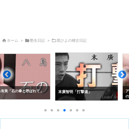

ホーム
>

塾生日記
>

黒ひよの稽古日記
拳と呼ばれて」
アレクセイ・コ
末廣智明「打撃道」
の空道入門」