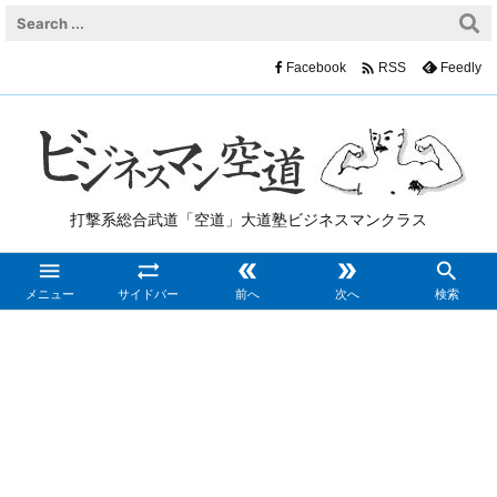

Facebook
Feedly
RSS
打撃系総合武道「空道」大道塾ビジネスマンクラス





メニュー
サイドバー
前へ
次へ
検索