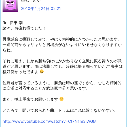
2010年4月24日 02:21
Re: 伊東 潮
諸々、お疲れ様でした！
再度試合に挑戦してみて、やはり精神的にきつかったと思います。
一週間前からキリキリと居場所がないようにやるせなくなりますか
らね。
それに耐え、しかも勝ち負けにかかわりなく立派に振る舞うのが武
道だと思います。血は沸騰しても、冷静に振る舞っていたご 夫妻は
格好良かったですよ
佐野君が言っているように、勝負は時の運ですから、むしろ精神的
に立派に対応することが武道家本分と思います。
また、捲土重来でお願いします
ところで、聞いておられた曲、ドラムはこれに近くないですか。
http://www.youtube.com/watch?v=Ct7N1m3iWGM