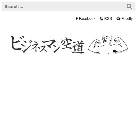

Facebook
Feedly
RSS