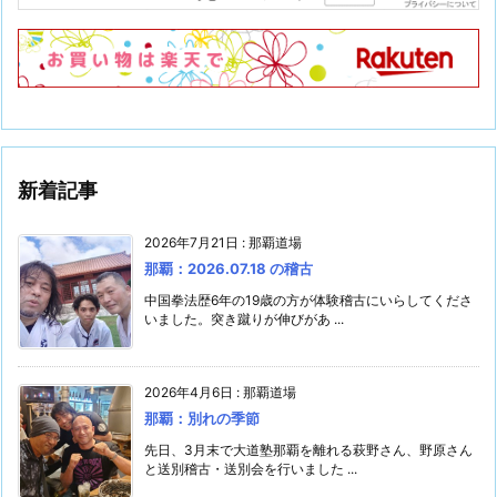
新着記事
2026年7月21日
:
那覇道場
那覇：2026.07.18 の稽古
中国拳法歴6年の19歳の方が体験稽古にいらしてくださ
いました。突き蹴りが伸びがあ ...
2026年4月6日
:
那覇道場
那覇：別れの季節
先日、3月末で大道塾那覇を離れる萩野さん、野原さん
と送別稽古・送別会を行いました ...