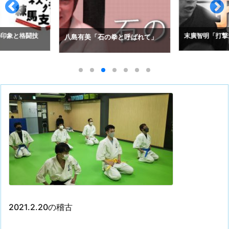
の印象と格闘技
末廣智明「打撃
八島有美「石の拳と呼ばれて」
2021.2.20の稽古