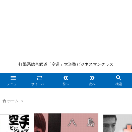
打撃系総合武道「空道」大道塾ビジネスマンクラス





メニュー
サイドバー
前へ
次へ
検索

ホーム
>