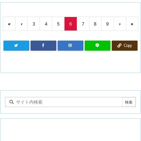
«
‹
3
4
5
6
7
8
9
›
»
B!
Copy