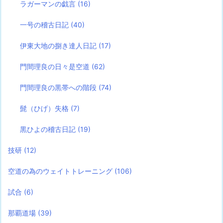
ラガーマンの戯言
(16)
一号の稽古日記
(40)
伊東大地の捌き達人日記
(17)
門間理良の日々是空道
(62)
門間理良の黒帯への階段
(74)
髭（ひげ）失格
(7)
黒ひよの稽古日記
(19)
技研
(12)
空道の為のウェイトトレーニング
(106)
試合
(6)
那覇道場
(39)