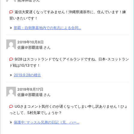
熊澤伸哉 さん
返信大変遅くなってすみません！沖縄県浦添市に、住んでいます！練
習いきたいです！
那覇：自衛隊基地内での有志による合同...
2019年10月8日
佐藤＠那覇道場 さん
9/28 はスコットランドでなくアイルランドですね。日本-スコットラン
ド戦は10/13です！
2019.9.28の稽古
2019年9月17日
佐藤＠那覇道場 さん
UGさまコメント気付くのが遅くなってしまい申し訳ありません！ひょ
っとして、S村先輩でしょうか？
保護中: マッスル兄弟の日記（兄、ハー...