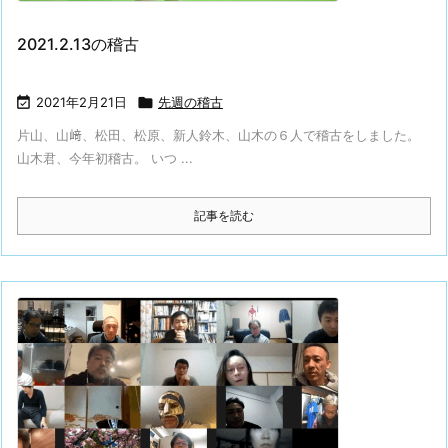
2021.2.13の稽古

2021年2月21日

先週の稽古
片山、山﨑、松田、松原、新人鈴木、山木の６人で稽古をしました。
山木君、今年初稽古。 いつ ...
記事を読む