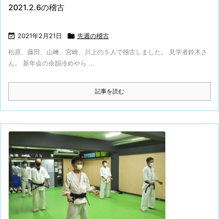
2021.2.6の稽古

2021年2月21日

先週の稽古
松原、藤田、山﨑、宮崎、川上の５人で稽古しました。 見学者鈴木さ
ん。 新年会の余韻冷めやら ...
記事を読む