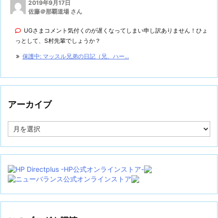
2019年9月17日
佐藤＠那覇道場 さん
UGさまコメント気付くのが遅くなってしまい申し訳ありません！ひょ
っとして、S村先輩でしょうか？
保護中: マッスル兄弟の日記（兄、ハー...
アーカイブ
ア
ー
カ
イ
ブ