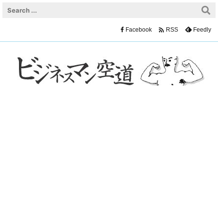

Facebook
Feedly
RSS