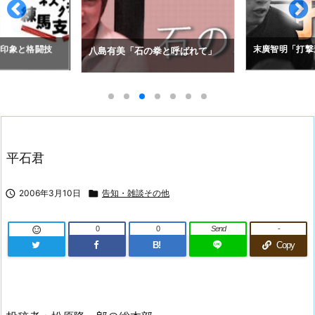
の印象と格闘技
末廣智明「打撃
八島有美「石の拳と呼ばれて」
平石君

2006年3月10日

告知・雑談その他
0
0
Send
-

B!
Copy