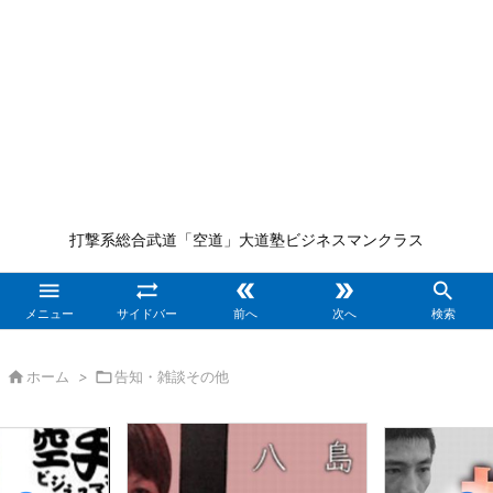
打撃系総合武道「空道」大道塾ビジネスマンクラス





メニュー
サイドバー
前へ
次へ
検索

ホーム
>

告知・雑談その他