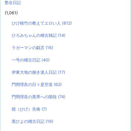
塾生日記
(1,061)
ひげ植竹の教えてエロい人
(812)
ひろみちゃんの稽古雑記
(14)
ラガーマンの戯言
(16)
一号の稽古日記
(40)
伊東大地の捌き達人日記
(17)
門間理良の日々是空道
(62)
門間理良の黒帯への階段
(74)
髭（ひげ）失格
(7)
黒ひよの稽古日記
(19)