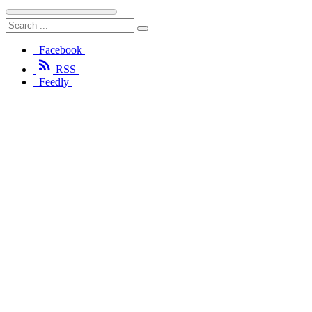
Facebook

RSS
Feedly