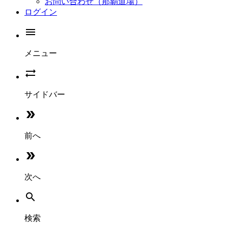
お問い合わせ（那覇道場）
ログイン

メニュー

サイドバー

前へ

次へ

検索