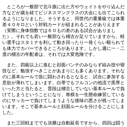
ところが一般部で北斗旗に出た方やウェイトをやり込んだ
方などが歳を経てビジネスマンクラスの大会にも出てこられ
るようになりました。そうすると、同世代の重量級では体重
差４０キロという対戦カードが組まれることがありえます
（実際に身体指数では６０もの差のある試合がありまし
た）。それでも若い一般部なら稽古が足りていますから、軽
い選手はスタミナを利して動き回ったり一発くらい殴られて
も体力でカバーできるところがあります。しかし週に一・二
度の稽古の年配者は、それでは大変危険です。
また、四級以上に進むと顔面パンチのみならず組み技や寝
技など、勉強すべきことがあまりにも多くあります。それな
のに基本ルールで急に闘わされるとなると、試合に参加する
意欲が薄れてしまいます。白帯でもフルコンの他流で黒帯と
いった方と当たると、普段は稽古していない基本ルールで負
けてしまうということになり、将棋を一生懸命練習している
のにサッカーで負けてしまうような後味の悪さが残ってしま
います。そこで基本ルールと顔面ルールを分けることにしま
した。
また三回戦まででも決勝は自動延長ですから、四回は闘う