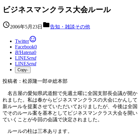
ビジネスマンクラス大会ルール


2006年5月23日
告知・雑談その他

Twitter
Facebook
0
B!
Hatena
0
LINE
Send
LINE
Send
Copy
-
投稿者：松原隆一郎＠総本部
名古屋の愛知県武道館で先週土曜に全国支部長会議が開か
れました。私は春からビジネスマンクラスの大会にかんして
新ルールを提案させていただいておりましたが、今後は全国
でそのルール案を基本としてビジネスマンクラス大会を開い
ていくことが今回の会議で決定されました。
ルールの柱は三本あります。