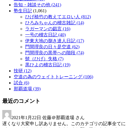
告知・雑談その他
(241)
塾生日記
(1,061)
ひげ植竹の教えてエロい人
(812)
ひろみちゃんの稽古雑記
(14)
ラガーマンの戯言
(16)
一号の稽古日記
(40)
伊東大地の捌き達人日記
(17)
門間理良の日々是空道
(62)
門間理良の黒帯への階段
(74)
髭（ひげ）失格
(7)
黒ひよの稽古日記
(19)
技研
(12)
空道の為のウェイトトレーニング
(106)
試合
(6)
那覇道場
(39)
最近のコメント
2021年1月22日
佐藤＠那覇道場 さん
遅くなり大変申し訳ありません。このカテゴリの記事全てに