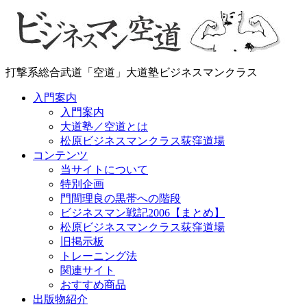
打撃系総合武道「空道」大道塾ビジネスマンクラス
入門案内
入門案内
大道塾／空道とは
松原ビジネスマンクラス荻窪道場
コンテンツ
当サイトについて
特別企画
門間理良の黒帯への階段
ビジネスマン戦記2006【まとめ】
松原ビジネスマンクラス荻窪道場
旧掲示板
トレーニング法
関連サイト
おすすめ商品
出版物紹介