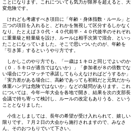
ことになります。これについても気力が限界を超えると、大
変危険です。
けれども考慮すべき項目に「年齢・身体指数・ルール」と
三つの項目を入れると、どれかを無視して区分するしかなく
なり、たとえば３０代・４０代前半・４０代後半のそれぞれ
に重量級と軽量級を設け、ルールは相手次第で混合、といっ
たことになっていました。そこで思いついたのが、年齢を
「引き算」するというやり方です。
しかしこのやり方でも、「一歳は１キロと同じでよいのか
（０．５キロが適当ではないか）」「参加者が８の倍数でな
い場合にワンマッチで承諾してもらえなければどうするか」
「実力差がある場合に、高齢であっても初戦だと元気だから
体重ハンデは危険ではないか」などの疑問があります。これ
については、今年一年大会を各地で開き、結果を次の支部長
会議で持ち寄って検討し、ルールの改定もありうる、という
こととなりました。
小生としましては、長年の希望が受け入れられて、嬉しい
限りです。７月２日の大会から施行されますので、みなさ
ん、そのおつもりでいて下さい。