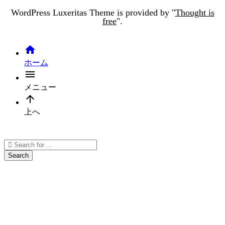
WordPress Luxeritas Theme is provided by "
Thought is
free
".

ホーム

メニュー

上へ