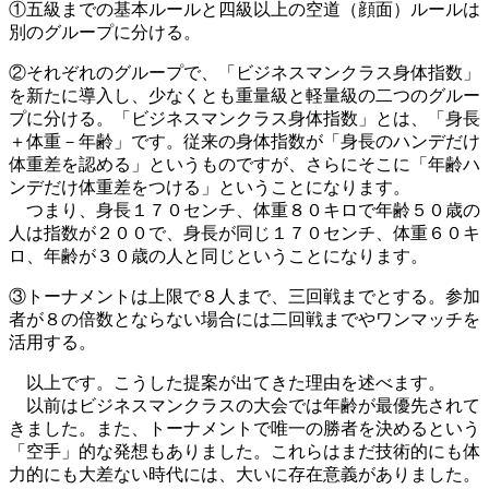
①五級までの基本ルールと四級以上の空道（顔面）ルールは
別のグループに分ける。
②それぞれのグループで、「ビジネスマンクラス身体指数」
を新たに導入し、少なくとも重量級と軽量級の二つのグルー
プに分ける。「ビジネスマンクラス身体指数」とは、「身長
＋体重－年齢」です。従来の身体指数が「身長のハンデだけ
体重差を認める」というものですが、さらにそこに「年齢ハ
ンデだけ体重差をつける」ということになります。
つまり、身長１７０センチ、体重８０キロで年齢５０歳の
人は指数が２００で、身長が同じ１７０センチ、体重６０キ
ロ、年齢が３０歳の人と同じということになります。
③トーナメントは上限で８人まで、三回戦までとする。参加
者が８の倍数とならない場合には二回戦までやワンマッチを
活用する。
以上です。こうした提案が出てきた理由を述べます。
以前はビジネスマンクラスの大会では年齢が最優先されて
きました。また、トーナメントで唯一の勝者を決めるという
「空手」的な発想もありました。これらはまだ技術的にも体
力的にも大差ない時代には、大いに存在意義がありました。