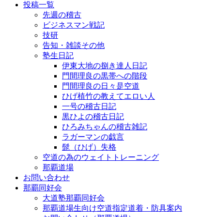
投稿一覧
先週の稽古
ビジネスマン戦記
技研
告知・雑談その他
塾生日記
伊東大地の捌き達人日記
門間理良の黒帯への階段
門間理良の日々是空道
ひげ植竹の教えてエロい人
一号の稽古日記
黒ひよの稽古日記
ひろみちゃんの稽古雑記
ラガーマンの戯言
髭（ひげ）失格
空道の為のウェイトトレーニング
那覇道場
お問い合わせ
那覇同好会
大道塾那覇同好会
那覇道場生向け空道指定道着・防具案内