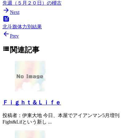
先週（５月２０日）の稽古

Next

北斗旗体力別結果

Prev

関連記事
Ｆｉｇｈｔ＆Ｌｉｆｅ
投稿者：伊東大地 今日、本屋でアイアンマン5月増刊
Fight&Lifという新し ...