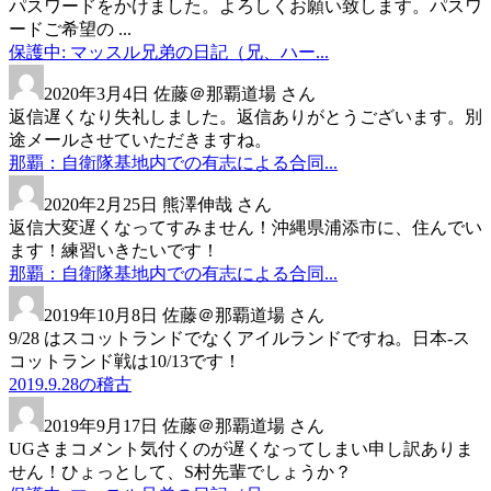
パスワードをかけました。よろしくお願い致します。パスワ
ードご希望の ...
保護中: マッスル兄弟の日記（兄、ハー...
2020年3月4日
佐藤＠那覇道場 さん
返信遅くなり失礼しました。返信ありがとうございます。別
途メールさせていただきますね。
那覇：自衛隊基地内での有志による合同...
2020年2月25日
熊澤伸哉 さん
返信大変遅くなってすみません！沖縄県浦添市に、住んでい
ます！練習いきたいです！
那覇：自衛隊基地内での有志による合同...
2019年10月8日
佐藤＠那覇道場 さん
9/28 はスコットランドでなくアイルランドですね。日本-ス
コットランド戦は10/13です！
2019.9.28の稽古
2019年9月17日
佐藤＠那覇道場 さん
UGさまコメント気付くのが遅くなってしまい申し訳ありま
せん！ひょっとして、S村先輩でしょうか？