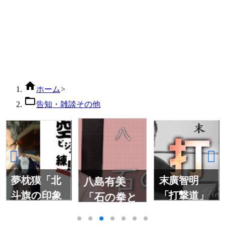

ホーム
>

告知・雑談その他
夢枕獏「北
末廣智明
八島有美
斗旗の印象
「打撃道」
「石の拳と
と格闘技
呼ばれて」
界」