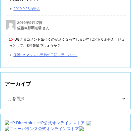
2019.9.28の稽古
2019年9月17日
佐藤＠那覇道場 さん
UGさまコメント気付くのが遅くなってしまい申し訳ありません！ひょ
っとして、S村先輩でしょうか？
保護中: マッスル兄弟の日記（兄、ハー...
アーカイブ
ア
ー
カ
イ
ブ