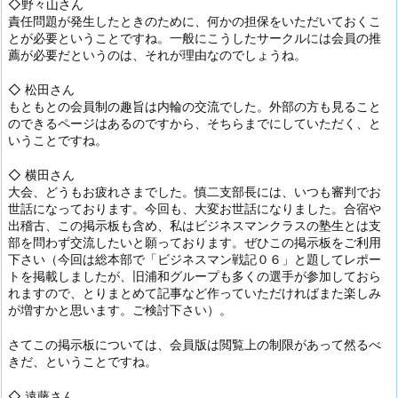
◇野々山さん
責任問題が発生したときのために、何かの担保をいただいておくこ
とが必要ということですね。一般にこうしたサークルには会員の推
薦が必要だというのは、それが理由なのでしょうね。
◇ 松田さん
もともとの会員制の趣旨は内輪の交流でした。外部の方も見ること
のできるページはあるのですから、そちらまでにしていただく、と
いうことですね。
◇ 横田さん
大会、どうもお疲れさまでした。慎二支部長には、いつも審判でお
世話になっております。今回も、大変お世話になりました。合宿や
出稽古、この掲示板も含め、私はビジネスマンクラスの塾生とは支
部を問わず交流したいと願っております。ぜひこの掲示板をご利用
下さい（今回は総本部で「ビジネスマン戦記０６」と題してレポー
トを掲載しましたが、旧浦和グループも多くの選手が参加しておら
れますので、とりまとめて記事など作っていただければまた楽しみ
が増すかと思います。ご検討下さい）。
さてこの掲示板については、会員版は閲覧上の制限があって然るべ
きだ、ということですね。
◇ 遠藤さん