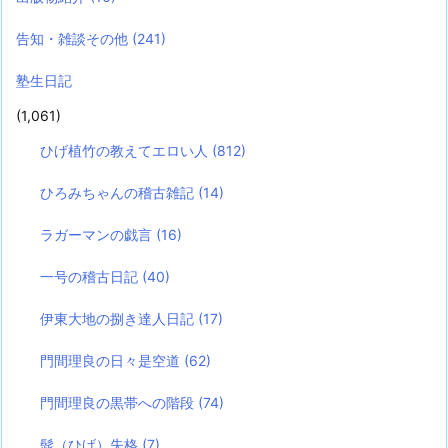
告知・雑談その他
(241)
塾生日記
(1,061)
ひげ植竹の教えてエロい人
(812)
ひろみちゃんの稽古雑記
(14)
ラガーマンの戯言
(16)
一号の稽古日記
(40)
伊東大地の捌き達人日記
(17)
門間理良の日々是空道
(62)
門間理良の黒帯への階段
(74)
髭（ひげ）失格
(7)