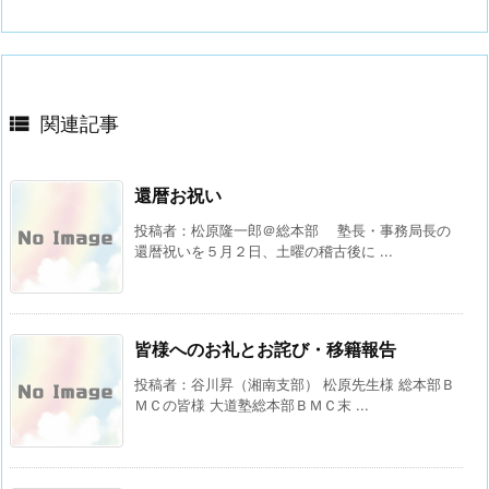

関連記事
還暦お祝い
投稿者：松原隆一郎＠総本部 塾長・事務局長の
還暦祝いを５月２日、土曜の稽古後に ...
皆様へのお礼とお詫び・移籍報告
投稿者：谷川昇（湘南支部） 松原先生様 総本部Ｂ
ＭＣの皆様 大道塾総本部ＢＭＣ末 ...