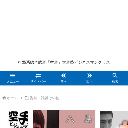
打撃系総合武道「空道」大道塾ビジネスマンクラス





メニュー
サイドバー
前へ
次へ
検索

ホーム
>

告知・雑談その他