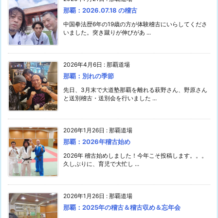
那覇：2026.07.18 の稽古
中国拳法歴6年の19歳の方が体験稽古にいらしてくださ
いました。突き蹴りが伸びがあ ...
2026年4月6日
:
那覇道場
那覇：別れの季節
先日、3月末で大道塾那覇を離れる萩野さん、野原さん
と送別稽古・送別会を行いました ...
2026年1月26日
:
那覇道場
那覇：2026年稽古始め
2026年 稽古始めしました！今年こそ投稿します。。。
久しぶりに、育児で大忙し ...
2026年1月26日
:
那覇道場
那覇：2025年の稽古＆稽古収め＆忘年会