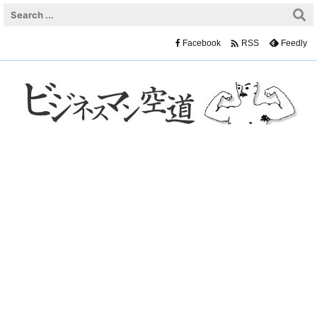

Facebook
Feedly
RSS