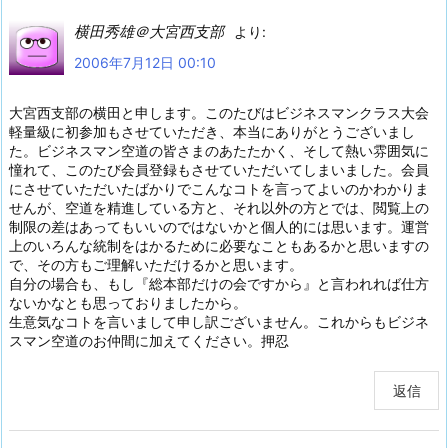
横田秀雄＠大宮西支部
より:
2006年7月12日 00:10
大宮西支部の横田と申します。このたびはビジネスマンクラス大会
軽量級に初参加もさせていただき、本当にありがとうございまし
た。ビジネスマン空道の皆さまのあたたかく、そして熱い雰囲気に
憧れて、このたび会員登録もさせていただいてしまいました。会員
にさせていただいたばかりでこんなコトを言ってよいのかわかりま
せんが、空道を精進している方と、それ以外の方とでは、閲覧上の
制限の差はあってもいいのではないかと個人的には思います。運営
上のいろんな統制をはかるために必要なこともあるかと思いますの
で、その方もご理解いただけるかと思います。
自分の場合も、もし『総本部だけの会ですから』と言われれば仕方
ないかなとも思っておりましたから。
生意気なコトを言いまして申し訳ございません。これからもビジネ
スマン空道のお仲間に加えてください。押忍
返信