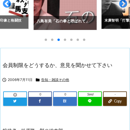
の印象と格闘技
末廣智明「打撃
八島有美「石の拳と呼ばれて」
会員制限をどうするか、意見を聞かせて下さい

2006年7月11日

告知・雑談その他
0
0
Send
-

B!
Copy