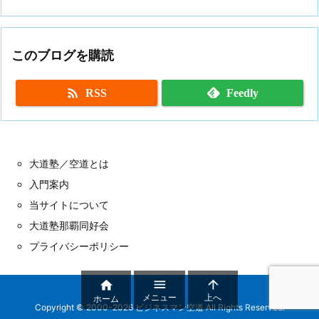
このブログを購読

RSS
Feedly
大道塾／空道とは
入門案内
当サイトについて
大道塾那覇同好会
プライバシーポリシー



メニュー
上へ
ホーム
Copyright ©
2000
-2026
ビジネスマン空道
All Rights Reserved.