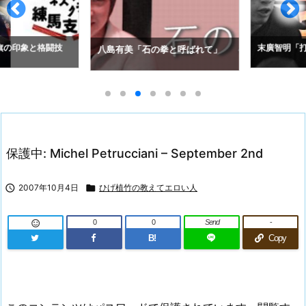
の印象と格闘技
末廣智明「打撃
八島有美「石の拳と呼ばれて」
保護中: Michel Petrucciani – September 2nd

2007年10月4日

ひげ植竹の教えてエロい人
0
0
Send
-

B!
Copy