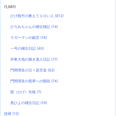
(1,061)
ひげ植竹の教えてエロい人
(812)
ひろみちゃんの稽古雑記
(14)
ラガーマンの戯言
(16)
一号の稽古日記
(40)
伊東大地の捌き達人日記
(17)
門間理良の日々是空道
(62)
門間理良の黒帯への階段
(74)
髭（ひげ）失格
(7)
黒ひよの稽古日記
(19)
技研
(12)