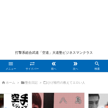
打撃系総合武道「空道」大道塾ビジネスマンクラス





メニュー
サイドバー
前へ
次へ
検索

ホーム
>

塾生日記
>

ひげ植竹の教えてエロい人