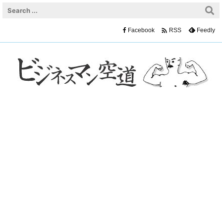

Facebook
Feedly
RSS