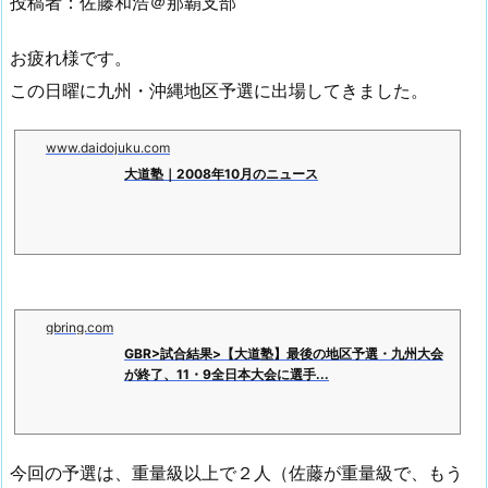
投稿者：佐藤和浩＠那覇支部
お疲れ様です。
この日曜に九州・沖縄地区予選に出場してきました。
www.daidojuku.com
大道塾｜2008年10月のニュース
gbring.com
GBR>試合結果>【大道塾】最後の地区予選・九州大会
が終了、11・9全日本大会に選手...
今回の予選は、重量級以上で２人（佐藤が重量級で、もう