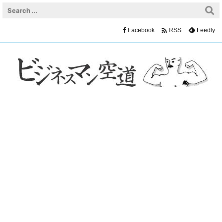

Facebook
Feedly
RSS