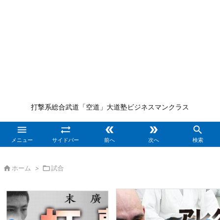
打撃系総合武道「空道」大道塾ビジネスマンクラス





メニュー
サイドバー
前へ
次へ
検索

ホーム
>

試合