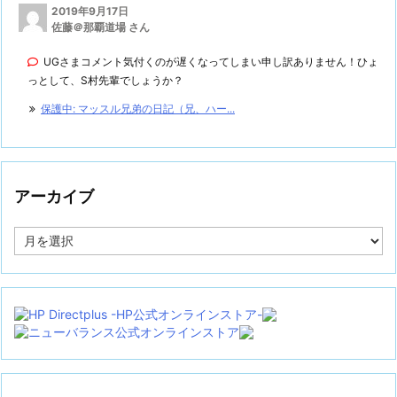
2019年9月17日
佐藤＠那覇道場 さん
UGさまコメント気付くのが遅くなってしまい申し訳ありません！ひょ
っとして、S村先輩でしょうか？
保護中: マッスル兄弟の日記（兄、ハー...
アーカイブ
ア
ー
カ
イ
ブ