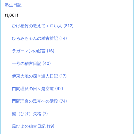
塾生日記
(1,061)
ひげ植竹の教えてエロい人
(812)
ひろみちゃんの稽古雑記
(14)
ラガーマンの戯言
(16)
一号の稽古日記
(40)
伊東大地の捌き達人日記
(17)
門間理良の日々是空道
(62)
門間理良の黒帯への階段
(74)
髭（ひげ）失格
(7)
黒ひよの稽古日記
(19)