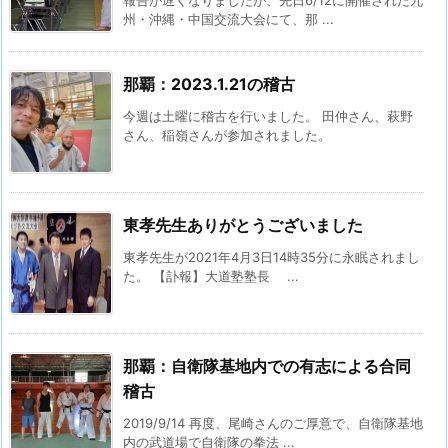
報告が遅くなりましたが、先日6/12に開催された九
州・沖縄・中国交流大会にて、那 ...
那覇：2023.1.21の稽古
今週は土曜に稽古を行いました。 田仲さん、萩野
さん、稲嶺さんが参加されました。
東孝先生ありがとうございました
東孝先生が2021年4月3日14時35分に永眠されまし
た。 【訃報】大道塾塾長 ...
那覇：自衛隊基地内での有志による合同
稽古
2019/9/14 再度、尾崎さんのご厚意で、自衛隊基地
内の武道場で自衛隊の拳法 ...