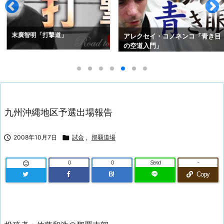
道」
平安孝行「地方
アレクセイ・コノネンコ「青き目
の空道入門」
九州沖縄地区予選出場報告

2008年10月7日

試合
,
那覇道場
0
0
Send
-

B!
Copy