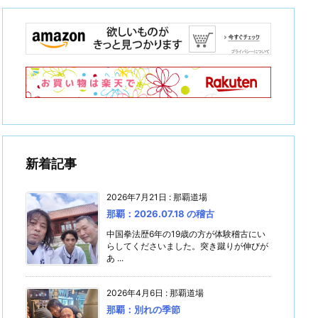
新着記事
2026年7月21日
:
那覇道場
那覇：2026.07.18 の稽古
中国拳法歴6年の19歳の方が体験稽古にい
らしてくださいました。突き蹴りが伸びが
あ ...
2026年4月6日
:
那覇道場
那覇：別れの季節