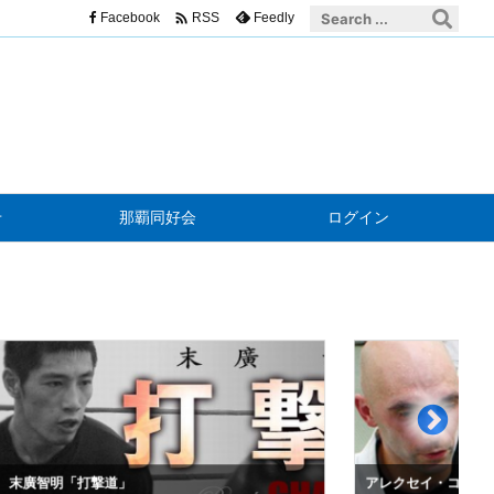

Facebook
Feedly
RSS
せ
那覇同好会
ログイン
明「打撃道」
アレクセイ・コノネンコ「青