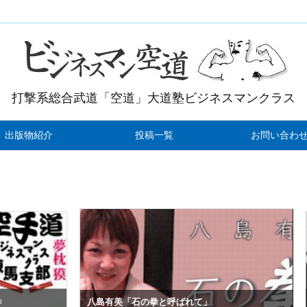
打撃系総合武道「空道」大道塾ビジネスマンクラス
出版物紹介
投稿一覧
お問い合わ
末廣智
八島有美「石の拳と呼ばれて」