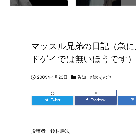
マッスル兄弟の日記（急に
ドゲイでは無いほうです）

2009年1月23日

告知・雑談その他
0

Twitter
Facebook
B!
投稿者：鈴村勝次