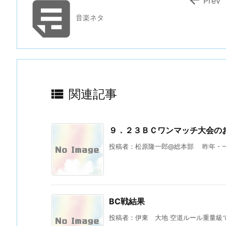

Prev
音楽ネタ

関連記事
９．２３ＢＣワンマッチ大会の
投稿者：松原隆一郎@総本部 昨年・一
BC戦結果
投稿者：伊東 大地 空道ルール重量級で