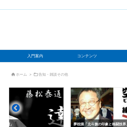
入門案内
コンテンツ

ホーム
>

告知・雑談その他
」
夢枕獏「北斗旗の印象と格闘技界」