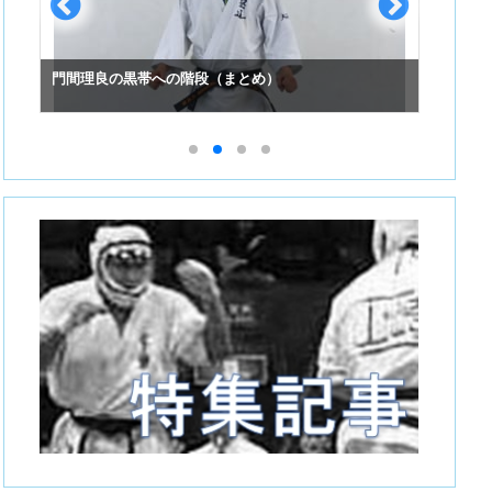
門間理良の黒帯への階段（まとめ）
スーパ