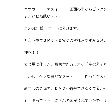
ウウウ・・・マズイ！！ 画面の中からピンク
る。ねねね眠い・・・
この改訂版、パートに分けます。
と言う事でＢＭＣ・ＢＷＣの皆様おやすみなさ
押忍！！
宴会用に作った、画像付きカラオケ「空の道」
しかし、ヘンな曲だなァ～・・・ 作った本人
新年会の会場で、ＤＶＤが再生できなくて良か
もし唄ってたら、皆さんの耳が潰れていたでし