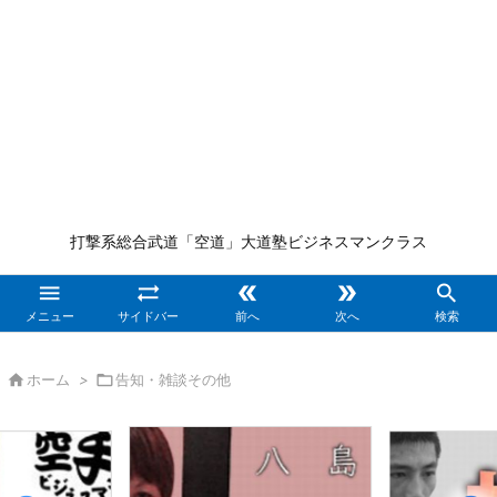
打撃系総合武道「空道」大道塾ビジネスマンクラス





メニュー
サイドバー
前へ
次へ
検索

ホーム
>

告知・雑談その他