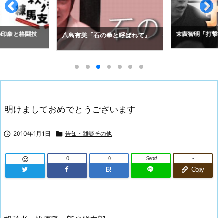
の印象と格闘技
末廣智明「打撃
八島有美「石の拳と呼ばれて」
明けましておめでとうございます

2010年1月1日

告知・雑談その他
0
0
Send
-

B!
Copy