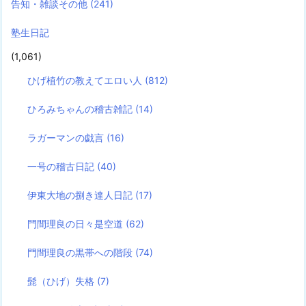
告知・雑談その他
(241)
塾生日記
(1,061)
ひげ植竹の教えてエロい人
(812)
ひろみちゃんの稽古雑記
(14)
ラガーマンの戯言
(16)
一号の稽古日記
(40)
伊東大地の捌き達人日記
(17)
門間理良の日々是空道
(62)
門間理良の黒帯への階段
(74)
髭（ひげ）失格
(7)