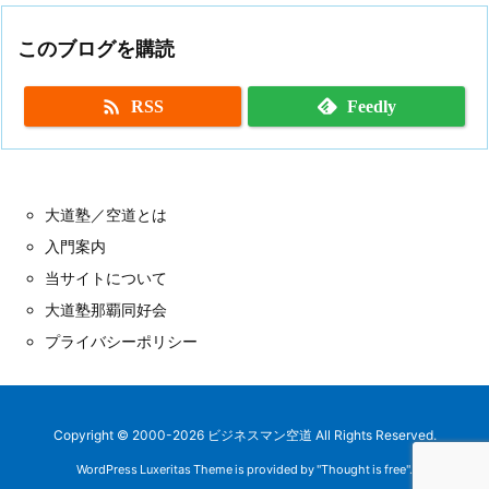
このブログを購読

RSS
Feedly
大道塾／空道とは
入門案内
当サイトについて
大道塾那覇同好会
プライバシーポリシー
Copyright ©
2000
-2026
ビジネスマン空道
All Rights Reserved.
WordPress Luxeritas Theme is provided by "
Thought is free
".