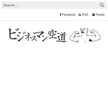

Facebook
Feedly
RSS