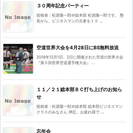
３０周年記念パーティー
投稿者：松原隆一郎＠総本部 松原隆一郎です。 塾
長から、ビジネスマンの古参を１０ ...
空道世界大会を4月28日にBS無料放送
2018年12月1日、2日に開催された空道の世界大会
『第５回世界空道選手権大会』 ...
１１／２１総本部ＢＣ打ち上げのお知ら
せ
投稿者：松原隆一郎＠総本部 総本部ビジネスマン
クラスのみなさん 押忍、お疲れ様で ...
忘年会