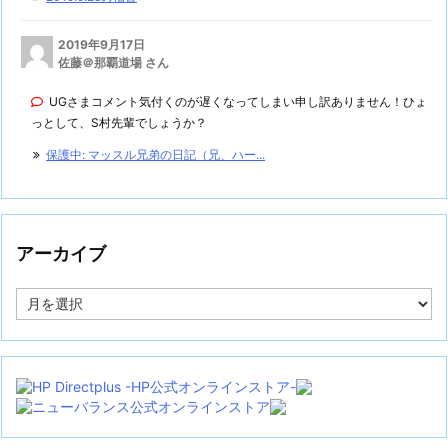
2019年9月17日
佐藤＠那覇道場 さん
UGさまコメント気付くのが遅くなってしまい申し訳ありません！ひょ
っとして、S村先輩でしょうか？
保護中: マッスル兄弟の日記（兄、ハー...
アーカイブ
ア
ー
カ
イ
ブ