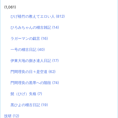
(1,061)
ひげ植竹の教えてエロい人
(812)
ひろみちゃんの稽古雑記
(14)
ラガーマンの戯言
(16)
一号の稽古日記
(40)
伊東大地の捌き達人日記
(17)
門間理良の日々是空道
(62)
門間理良の黒帯への階段
(74)
髭（ひげ）失格
(7)
黒ひよの稽古日記
(19)
技研
(12)