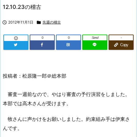
12.10.23の稽古

2012年11月1日

先週の稽古
0
0
Send
-

B!
Copy
投稿者：松原隆一郎＠総本部
審査一週前なので、やはり審査の予行演習をしました。
本部では高木さんが受けます。
牧さんに声かけをお願いしました。約束組み手は伊東さ
んです。