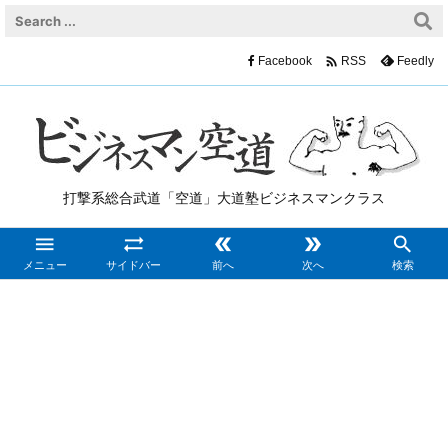

Facebook
Feedly
RSS
打撃系総合武道「空道」大道塾ビジネスマンクラス





メニュー
サイドバー
前へ
次へ
検索