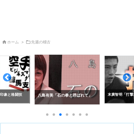

ホーム
>

先週の稽古
の印象と格闘技
末廣智明「打撃
八島有美「石の拳と呼ばれて」