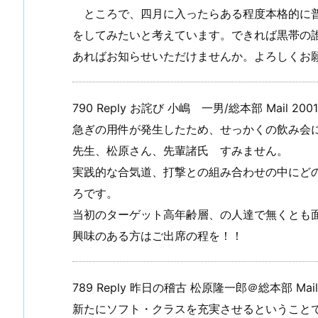
ところで、四月に入ったらある程度本格的に普
をしてみたいと考えています。できれば黒帯の
あればお知らせいただけませんか。よろしくお
790 Reply お詫び 小嶋 一男/総本部 Mail 2001/0
急ぎの用件が発生したため、せっかくの飲み会
先生、松原さん、先輩諸氏 すみません。
実践的な合気道、打撃との組み合わせの中にど
ろです。
当初のターゲット高年齢層、の人達で無くとも
興味のある方はご出席の程を！！
789 Reply 昨日の稽古 松原隆一郎＠総本部 Mail Lin
新たにソフト・クラスを充実させるということ