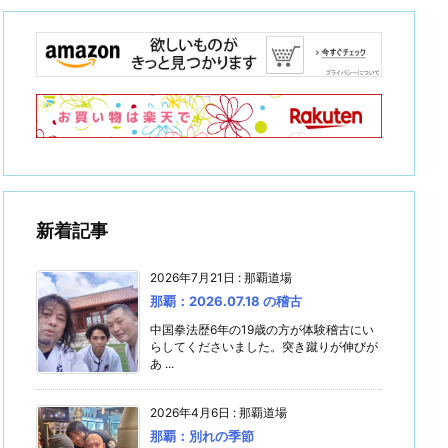
新着記事
2026年7月21日
:
那覇道場
那覇：2026.07.18 の稽古
中国拳法歴6年の19歳の方が体験稽古にい
らしてくださいました。突き蹴りが伸びが
あ ...
2026年4月6日
:
那覇道場
那覇：別れの季節