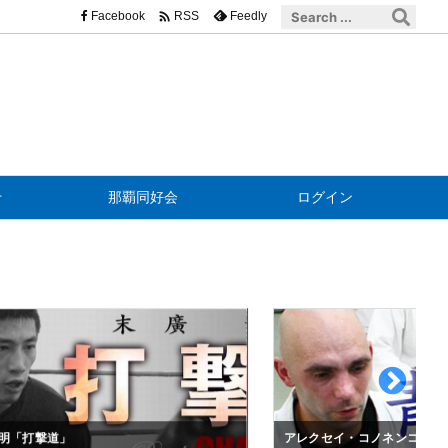

Facebook
Feedly
RSS
せ
那覇同好会
ログイン
明「打撃道」
アレクセイ・コノネンコ「青