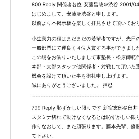
800 Reply 関係者各位 安藤昌哉＠渋谷 2001/04/0
はじめまして、安藤＠渋谷と申します。
以前より本掲示板を楽しく拝見させて頂いてお
小生実力の程はまだまだの若輩者ですが、先日
一般部門にて運良く４位入賞する事ができまし
この場をお借りいたしまして東塾長・松原師範
本部・支部スタッフ他関係者・対戦して頂いた
機会を設けて頂いた事を御礼申し上げます。
誠にありがとうございました。 押忍
799 Reply 恥ずかしい限りです 新宿支部＠臼井 200
スタミナ切れで動けなくなるとは恥ずかしい限
作りなおして、また頑張ります。藤本先輩、優
て下さい。