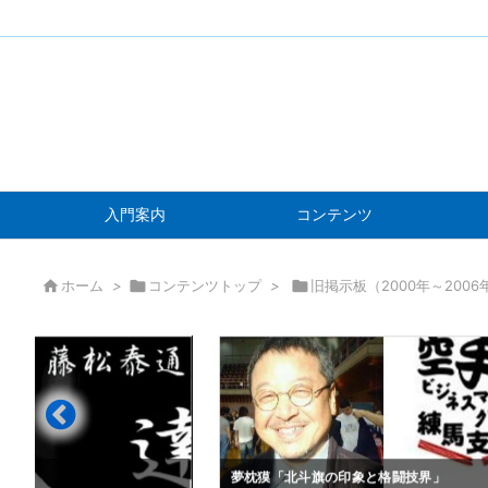
入門案内
コンテンツ

ホーム
>

コンテンツトップ
>

旧掲示板（2000年～2006
」
夢枕獏「北斗旗の印象と格闘技界」