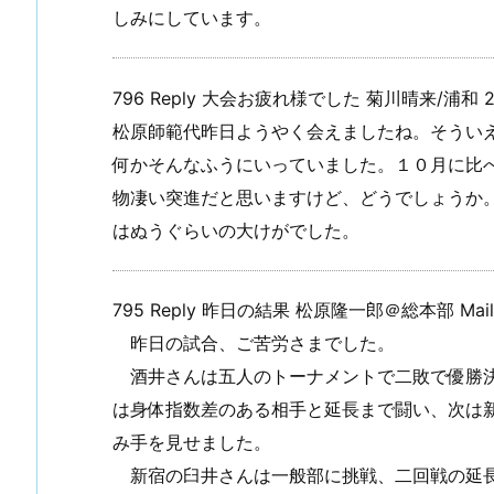
しみにしています。
796 Reply 大会お疲れ様でした 菊川晴来/浦和 2001
松原師範代昨日ようやく会えましたね。そうい
何かそんなふうにいっていました。１０月に比
物凄い突進だと思いますけど、どうでしょうか
はぬうぐらいの大けがでした。
795 Reply 昨日の結果 松原隆一郎＠総本部 Mail Lin
昨日の試合、ご苦労さまでした。
酒井さんは五人のトーナメントで二敗で優勝決
は身体指数差のある相手と延長まで闘い、次は
み手を見せました。
新宿の臼井さんは一般部に挑戦、二回戦の延長