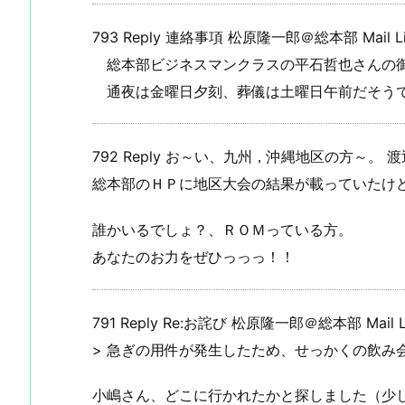
793 Reply 連絡事項 松原隆一郎＠総本部 Mail Link
総本部ビジネスマンクラスの平石哲也さんの
通夜は金曜日夕刻、葬儀は土曜日午前だそう
792 Reply お～い、九州，沖縄地区の方～。 渡辺慎二 
総本部のＨＰに地区大会の結果が載っていたけど、
誰かいるでしょ？、ＲＯＭっている方。
あなたのお力をぜひっっっ！！
791 Reply Re:お詫び 松原隆一郎＠総本部 Mail Link
> 急ぎの用件が発生したため、せっかくの飲み
小嶋さん、どこに行かれたかと探しました（少