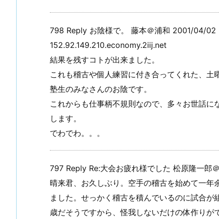
798 Reply お陰様で。 藤本＠浦和 2001/04/02 2
手入れ （①初めての投稿）
谷川先輩昇段おめでとうございます
152.92.149.210.economy.2iij.net
結果を残すコトが出来ました。
これも稽古や個人練習に付き合ってくれた、土
塾生のみなさんのお陰です。
これからも仕事柄不規則なので、多々お世話に
します。
でわでわ。。。
797 Reply Re:大会お疲れ様でした 松原隆一郎＠総本部 
晴来君、お久しぶり。空手の稽古を始めて一年
ました。せっかく稽古を積んでいるのに試合が
歳だそうですから、怪我しないだけの体作りが