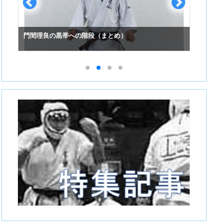
門間理良の黒帯への階段（まとめ）
スーパ