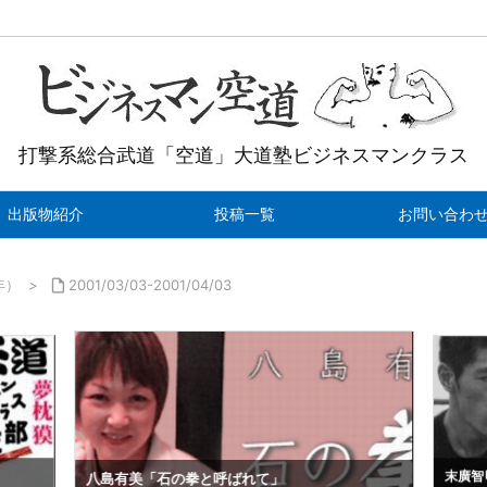
打撃系総合武道「空道」大道塾ビジネスマンクラス
出版物紹介
投稿一覧
お問い合わ
年）
>

2001/03/03-2001/04/03
末廣智
八島有美「石の拳と呼ばれて」