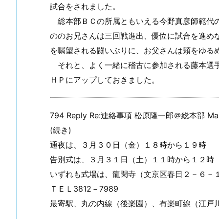
試合をされました。
総本部ＢＣの所属ともいえる今野真彦師範代の
ののお兄さんは三回戦進出、優位に試合を進め
を嘱望される闘いぶりに、お父さんは頬をゆる
それと、よく一緒に稽古に参加される藤本選手
ＨＰにアップしておきました。
794 Reply Re:連絡事項 松原隆一郎＠総本部 Mail Li
(続き)
通夜は、３月３０日（金）１８時から１９時
告別式は、３月３１日（土）１１時から１２時
いずれも式場は、龍閑寺（文京区春日２－６－
ＴＥＬ3812－7989
最寄駅、丸の内線（後楽園）、有楽町線（江戸