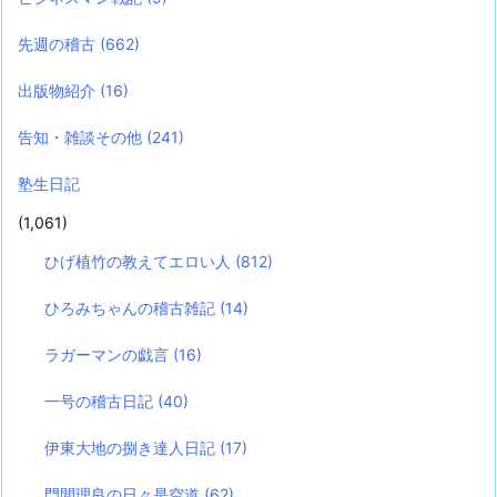
先週の稽古
(662)
出版物紹介
(16)
告知・雑談その他
(241)
塾生日記
(1,061)
ひげ植竹の教えてエロい人
(812)
ひろみちゃんの稽古雑記
(14)
ラガーマンの戯言
(16)
一号の稽古日記
(40)
伊東大地の捌き達人日記
(17)
門間理良の日々是空道
(62)