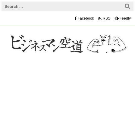

Facebook
Feedly
RSS