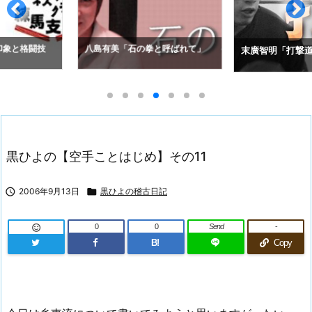
拳と呼ばれて」
アレクセイ・コ
末廣智明「打撃道」
の空道入門」
黒ひよの【空手ことはじめ】その11

2006年9月13日

黒ひよの稽古日記
0
0
Send
-

B!
Copy