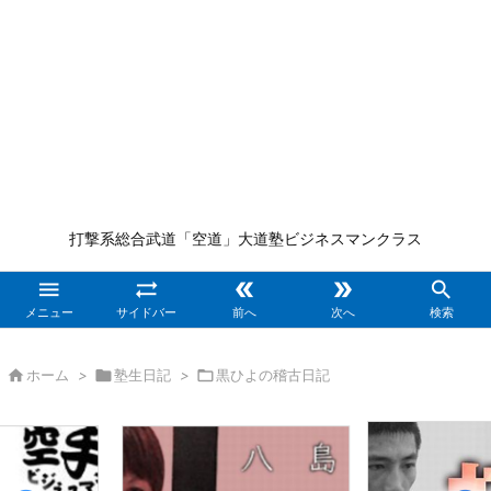
打撃系総合武道「空道」大道塾ビジネスマンクラス





メニュー
サイドバー
前へ
次へ
検索

ホーム
>

塾生日記
>

黒ひよの稽古日記