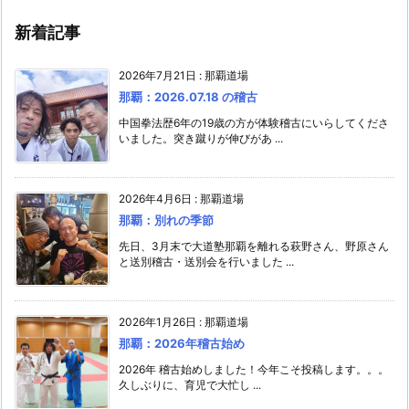
新着記事
2026年7月21日
:
那覇道場
那覇：2026.07.18 の稽古
中国拳法歴6年の19歳の方が体験稽古にいらしてくださ
いました。突き蹴りが伸びがあ ...
2026年4月6日
:
那覇道場
那覇：別れの季節
先日、3月末で大道塾那覇を離れる萩野さん、野原さん
と送別稽古・送別会を行いました ...
2026年1月26日
:
那覇道場
那覇：2026年稽古始め
2026年 稽古始めしました！今年こそ投稿します。。。
久しぶりに、育児で大忙し ...