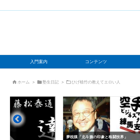
入門案内
コンテンツ

ホーム
>

塾生日記
>

ひげ植竹の教えてエロい人
」
夢枕獏「北斗旗の印象と格闘技界」