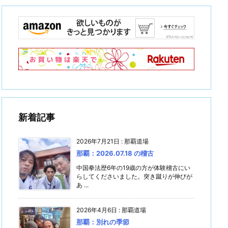
新着記事
2026年7月21日
:
那覇道場
那覇：2026.07.18 の稽古
中国拳法歴6年の19歳の方が体験稽古にい
らしてくださいました。突き蹴りが伸びが
あ ...
2026年4月6日
:
那覇道場
那覇：別れの季節