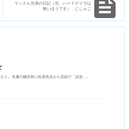

マッスル兄弟の日記（兄、ハードゲイでは
無いほうです） にじゅご
て
く。先週の稽古前に松原先生から笑顔で「試合 ...