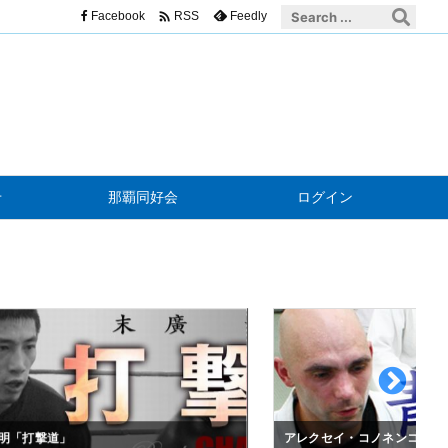

Facebook
Feedly
RSS
せ
那覇同好会
ログイン
明「打撃道」
アレクセイ・コノネンコ「青