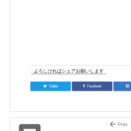
手入れ （①初めての投稿）
谷川先輩昇段おめでとうございます
よろしければシェアお願いします
Twitter
Facebook
B!

Prev