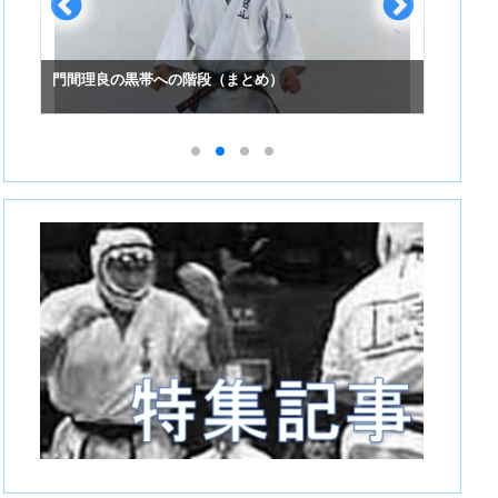
門間理良の黒帯への階段（まとめ）
スーパ