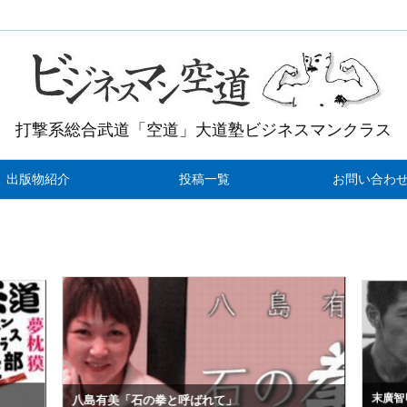
打撃系総合武道「空道」大道塾ビジネスマンクラス
出版物紹介
投稿一覧
お問い合わ
末廣智
八島有美「石の拳と呼ばれて」