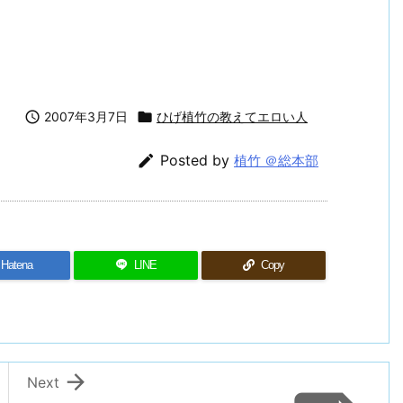
！
ビジネスマン戦記2006【まとめ】

2007年3月7日

ひげ植竹の教えてエロい人

Posted by
植竹 ＠総本部
Hatena
LINE
Copy

Next