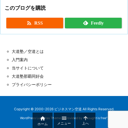
このブログを購読

RSS
Feedly
大道塾／空道とは
入門案内
当サイトについて
大道塾那覇同好会
プライバシーポリシー
Copyright ©
2000
-2026
ビジネスマン空道
All Rights Reserved.



WordPress Luxeritas Theme is provided by "
Thought is free
".
メニュー
上へ
ホーム