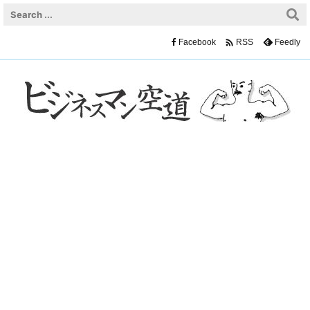

Facebook
Feedly
RSS