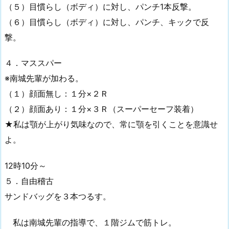
（５）目慣らし（ボディ）に対し、パンチ1本反撃。
（６）目慣らし（ボディ）に対し、パンチ、キックで反
撃。
４．マススパー
※南城先輩が加わる。
（１）顔面無し：１分×２Ｒ
（２）顔面あり：１分×３Ｒ（スーパーセーフ装着）
★私は顎が上がり気味なので、常に顎を引くことを意識せ
よ。
12時10分～
５．自由稽古
サンドバッグを３本つるす。
私は南城先輩の指導で、１階ジムで筋トレ。