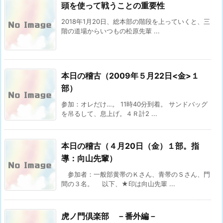
頭を使って戦うことの重要性
2018年1月20日、総本部の階段を上っていくと、三
階の道場からいつもの松原先輩 ...
本日の稽古（2009年５月22日<金>１
部）
参加：オレだけ…。 11時40分到着。 サンドバッグ
を吊るして、息上げ。４Ｒ計2 ...
本日の稽古（４月20日（金）１部。指
導：向山先輩）
参加者：一般部黄帯のＫさん、青帯のＳさん、門
間の３名。 以下、★印は向山先輩 ...
虎ノ門倶楽部 －番外編－