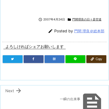

2007年4月24日

門間理良の日々是空道

Posted by
門間 理良＠総本部
よろしければシェアお願いします
B!
Copy

Next

一瞬の出来事