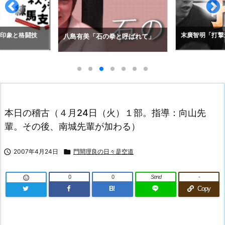
拳と呼ばれて」
アレクセイ・コ
末廣智明「打撃道」
の空道入門」
本日の稽古（４月24日（火）１部。指導：向山先
輩。その後、南城先輩が加わる）

2007年4月24日

門間理良の日々是空道
0
0
Send
-

B!
Copy