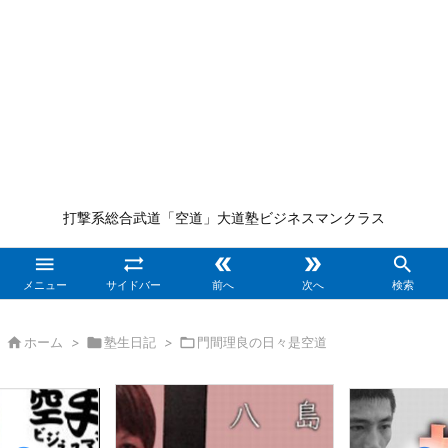
打撃系総合武道「空道」大道塾ビジネスマンクラス





メニュー
サイドバー
前へ
次へ
検索

ホーム
>

塾生日記
>

門間理良の日々是空道