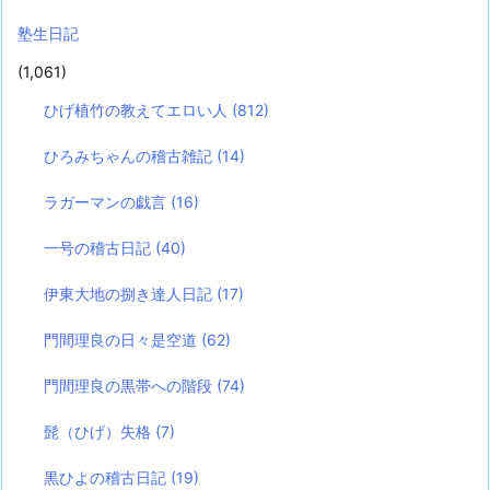
塾生日記
(1,061)
ひげ植竹の教えてエロい人
(812)
ひろみちゃんの稽古雑記
(14)
ラガーマンの戯言
(16)
一号の稽古日記
(40)
伊東大地の捌き達人日記
(17)
門間理良の日々是空道
(62)
門間理良の黒帯への階段
(74)
髭（ひげ）失格
(7)
黒ひよの稽古日記
(19)