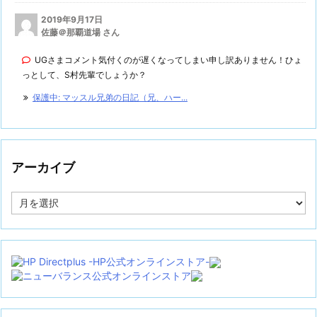
2019年9月17日
佐藤＠那覇道場 さん
UGさまコメント気付くのが遅くなってしまい申し訳ありません！ひょ
っとして、S村先輩でしょうか？
保護中: マッスル兄弟の日記（兄、ハー...
アーカイブ
ア
ー
カ
イ
ブ