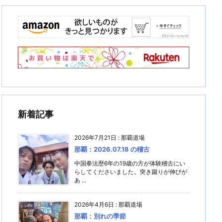
新着記事
2026年7月21日
:
那覇道場
那覇：2026.07.18 の稽古
中国拳法歴6年の19歳の方が体験稽古にい
らしてくださいました。突き蹴りが伸びが
あ ...
2026年4月6日
:
那覇道場
那覇：別れの季節