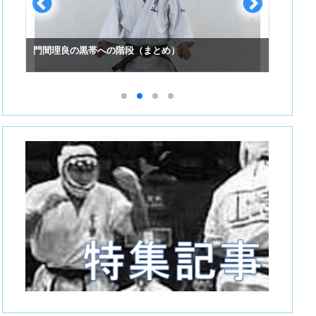
門間理良の黒帯への階段（まとめ）
スーパ