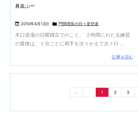
鼻血ぶー

2010年4月13日

門間理良の日々是空道
木口道場の日曜稽古でのこと。 ２時間にわたる練習
の最後は、１分ごとに相手を次々かえて次々行 ...
記事を読む
«
‹
1
2
3