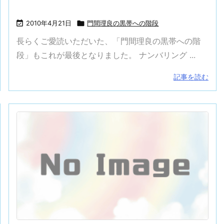

2010年4月21日

門間理良の黒帯への階段
長らくご愛読いただいた、「門間理良の黒帯への階
段」もこれが最後となりました。 ナンバリング ...
記事を読む