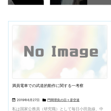
満員電車での武道的動作に関する一考察

2019年6月27日

門間理良の日々是空道
私は国家公務員（研究職）として毎日小田急線、中