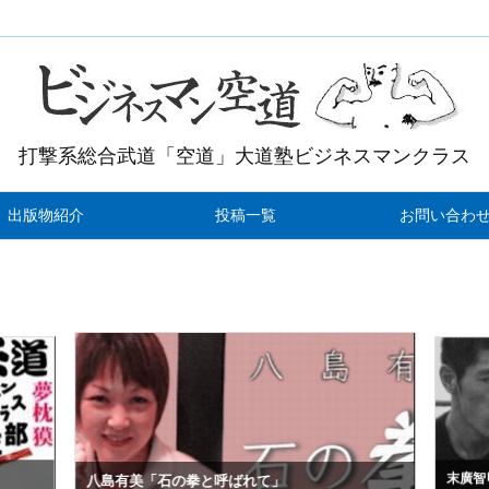
打撃系総合武道「空道」大道塾ビジネスマンクラス
出版物紹介
投稿一覧
お問い合わ
末廣智
八島有美「石の拳と呼ばれて」