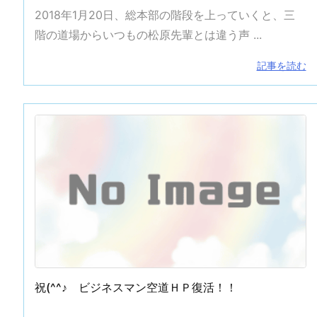
2018年1月20日、総本部の階段を上っていくと、三
階の道場からいつもの松原先輩とは違う声 ...
手入れ （①初めての投稿）
谷川先輩昇段おめでとうございます
記事を読む
祝(^^♪ ビジネスマン空道ＨＰ復活！！