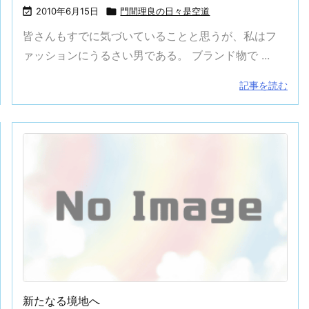

2010年6月15日

門間理良の日々是空道
皆さんもすでに気づいていることと思うが、私はフ
ァッションにうるさい男である。 ブランド物で ...
記事を読む
新たなる境地へ