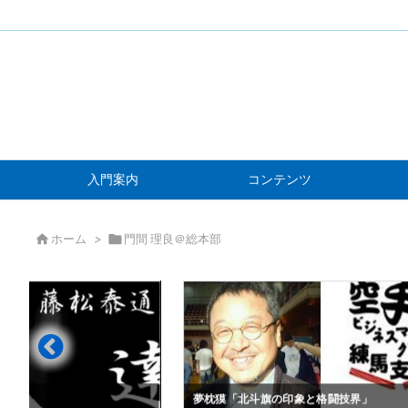
入門案内
コンテンツ

ホーム
>

門間 理良＠総本部
」
夢枕獏「北斗旗の印象と格闘技界」