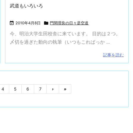
武道もいろいろ

2010年4月8日

門間理良の日々是空道
今、明治大学生田校舎に来ています。 目的は２つ。
〆切を過ぎた動向の執筆（いつもこればっか ...
記事を読む
4
5
6
7
›
»