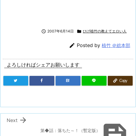

2007年6月14日

ひげ植竹の教えてエロい人

Posted by
植竹 ＠総本部
よろしければシェアお願いします
B!
Copy

Next

第◆話：落ちた～！（暫定版）