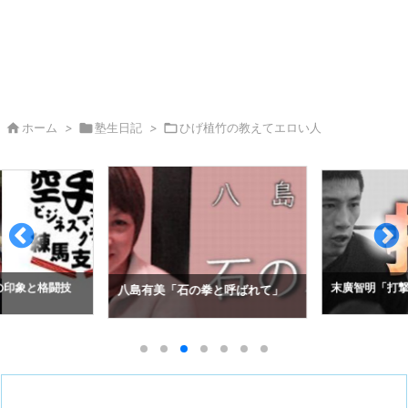

ホーム
>

塾生日記
>

ひげ植竹の教えてエロい人
の印象と格闘技
末廣智明「打撃
八島有美「石の拳と呼ばれて」