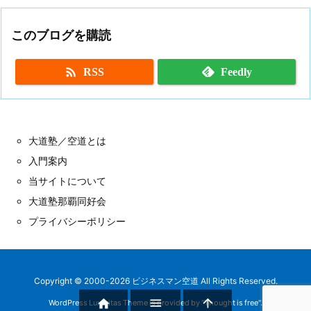
このブログを購読

RSS
Feedly
大道塾／空道とは
入門案内
当サイトについて
大道塾那覇同好会
プライバシーポリシー
Copyright ©
2000
-2026
ビジネスマン空道
All Rights Reserved.



WordPress Luxeritas Theme is provided by "
Thought is free
".