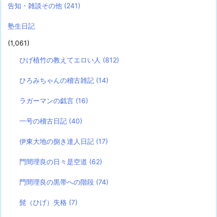
告知・雑談その他
(241)
塾生日記
(1,061)
ひげ植竹の教えてエロい人
(812)
ひろみちゃんの稽古雑記
(14)
ラガーマンの戯言
(16)
一号の稽古日記
(40)
伊東大地の捌き達人日記
(17)
門間理良の日々是空道
(62)
門間理良の黒帯への階段
(74)
髭（ひげ）失格
(7)