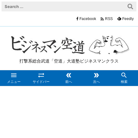

Facebook
Feedly
RSS
打撃系総合武道「空道」大道塾ビジネスマンクラス





メニュー
サイドバー
前へ
次へ
検索