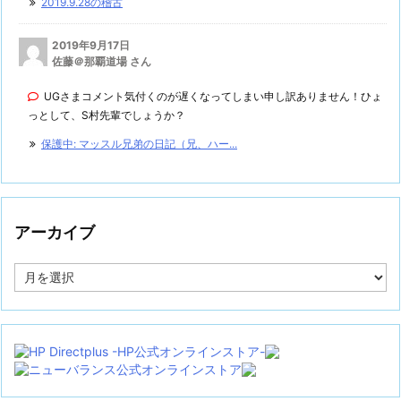
2019.9.28の稽古
2019年9月17日
佐藤＠那覇道場 さん
UGさまコメント気付くのが遅くなってしまい申し訳ありません！ひょ
っとして、S村先輩でしょうか？
保護中: マッスル兄弟の日記（兄、ハー...
アーカイブ
ア
ー
カ
イ
ブ