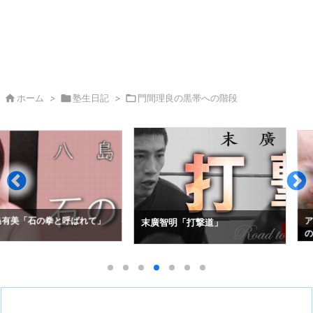

ホーム
>

塾生日記
>

門間理良の黒帯への階段
拳と呼ばれて」
アレクセイ・コ
末廣智明「打撃道」
の空道入門」