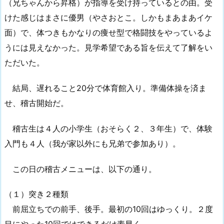
（兄ちゃんから昇格）が指導を受け持っているとの由。受
けた感じはまさに優男（やさおとこ。しかもまあまあイケ
面）で、体つきもかなりの痩せ型で格闘技をやっているよ
うには見えなかった。見学希望である旨を伝えて了解をい
ただいた。
結局、遅れること20分で体育館入り。準備体操を済ま
せ、稽古開始だ。
稽古生は４人の小学生（おそらく２、３年生）で、体験
入門も４人（我が家以外にも兄弟で参加あり）。
この日の稽古メニューは、以下の通り。
（１）突き２種類
前屈立ちでの前手、後手。最初の10回はゆっくり。２度