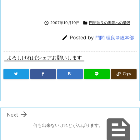

2007年10月10日

門間理良の黒帯への階段

Posted by
門間 理良＠総本部
よろしければシェアお願いします
B!
Copy

Next

何も出来ないけれどがんばります。