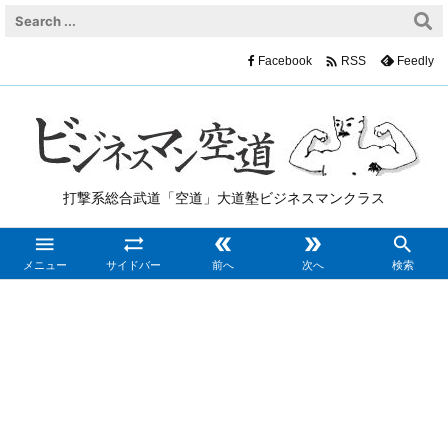

Facebook
Feedly
RSS
打撃系総合武道「空道」大道塾ビジネスマンクラス





メニュー
サイドバー
前へ
次へ
検索