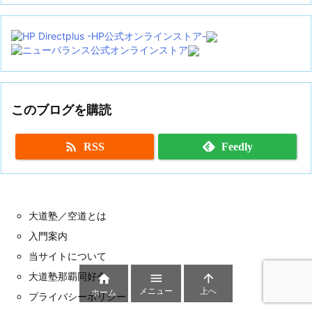
カ
イ
ブ
このブログを購読

RSS
Feedly
大道塾／空道とは
入門案内
当サイトについて
大道塾那覇同好会



メニュー
上へ
ホーム
プライバシーポリシー