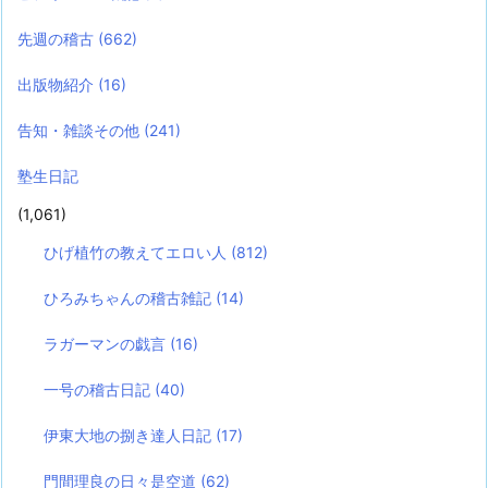
先週の稽古
(662)
出版物紹介
(16)
告知・雑談その他
(241)
塾生日記
(1,061)
ひげ植竹の教えてエロい人
(812)
ひろみちゃんの稽古雑記
(14)
ラガーマンの戯言
(16)
一号の稽古日記
(40)
伊東大地の捌き達人日記
(17)
門間理良の日々是空道
(62)