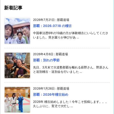
新着記事
2026年7月21日
:
那覇道場
那覇：2026.07.18 の稽古
中国拳法歴6年の19歳の方が体験稽古にいらしてくださ
いました。突き蹴りが伸びがあ ...
2026年4月6日
:
那覇道場
那覇：別れの季節
先日、3月末で大道塾那覇を離れる萩野さん、野原さん
と送別稽古・送別会を行いました ...
2026年1月26日
:
那覇道場
那覇：2026年稽古始め
2026年 稽古始めしました！今年こそ投稿します。。。
久しぶりに、育児で大忙し ...