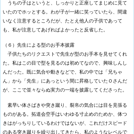
うちの子はというと、しっかりと正座してまじめに見て
いたのでホッとする。わが子が一緒に笑っていたら、間違
いなく注意するところだが、たとえ他人の子供であって
も、私が注意してあげればよかったと反省した。
（６）先生による型のお手本披露
子供たちのリクエストで先生が型のお手本を見せてくれ
た。私はこの目で型を見るのは初めてなので、興味しんし
んだった。既に気合や動きなどで、私の中では「兄ちゃ
ん」から「先生」にあっという間に昇格していたＯさんだ
が、ここで並々ならぬ実力の一端を披露してくださった。
素早い体さばきや突き蹴り、裂帛の気合には目を見張る
ものがある。拓道会空手はいわゆる寸止めのためか、体つ
きはがっちりしているわけではないが、これだけスピード
のある突き蹴りを繰り出してきたら、私のようなレベルで