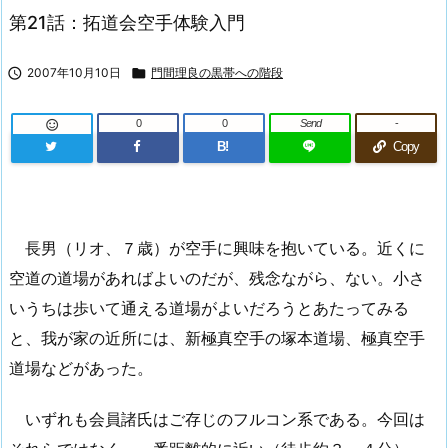
第21話：拓道会空手体験入門

2007年10月10日

門間理良の黒帯への階段
0
0
Send
-

B!
Copy
長男（リオ、７歳）が空手に興味を抱いている。近くに
空道の道場があればよいのだが、残念ながら、ない。小さ
いうちは歩いて通える道場がよいだろうとあたってみる
と、我が家の近所には、新極真空手の塚本道場、極真空手
道場などがあった。
いずれも会員諸氏はご存じのフルコン系である。今回は