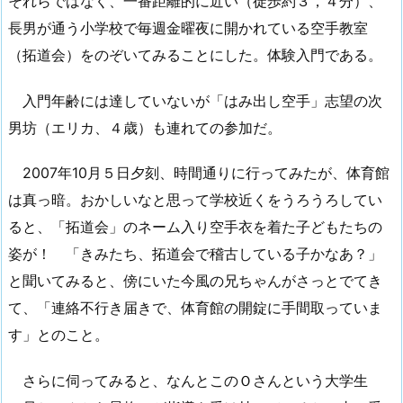
それらではなく、一番距離的に近い（徒歩約３，４分）、
長男が通う小学校で毎週金曜夜に開かれている空手教室
（拓道会）をのぞいてみることにした。体験入門である。
入門年齢には達していないが「はみ出し空手」志望の次
男坊（エリカ、４歳）も連れての参加だ。
2007年10月５日夕刻、時間通りに行ってみたが、体育館
は真っ暗。おかしいなと思って学校近くをうろうろしてい
ると、「拓道会」のネーム入り空手衣を着た子どもたちの
姿が！ 「きみたち、拓道会で稽古している子かなあ？」
と聞いてみると、傍にいた今風の兄ちゃんがさっとでてき
て、「連絡不行き届きで、体育館の開錠に手間取っていま
す」とのこと。
さらに伺ってみると、なんとこのＯさんという大学生