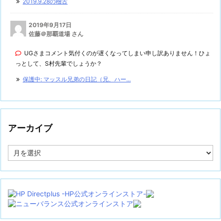
2019.9.28の稽古
2019年9月17日
佐藤＠那覇道場 さん
UGさまコメント気付くのが遅くなってしまい申し訳ありません！ひょ
っとして、S村先輩でしょうか？
保護中: マッスル兄弟の日記（兄、ハー...
アーカイブ
ア
ー
カ
イ
ブ