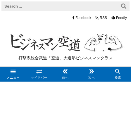

Facebook
Feedly
RSS
打撃系総合武道「空道」大道塾ビジネスマンクラス





メニュー
サイドバー
前へ
次へ
検索