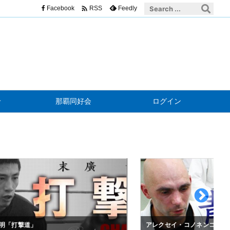

Facebook
Feedly
RSS
せ
那覇同好会
ログイン
明「打撃道」
アレクセイ・コノネンコ「青