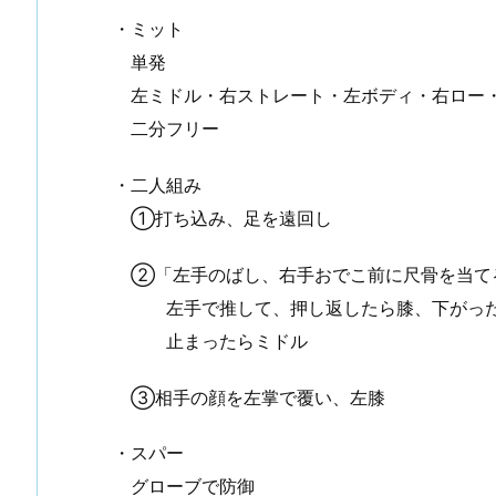
・ミット
単発
手入れ （①初めての投稿）
谷川先輩昇段おめでとうございます
左ミドル・右ストレート・左ボディ・右ロー
二分フリー
・二人組み
①打ち込み、足を遠回し
②「左手のばし、右手おでこ前に尺骨を当て
左手で推して、押し返したら膝、下がった
止まったらミドル
③相手の顔を左掌で覆い、左膝
・スパー
グローブで防御