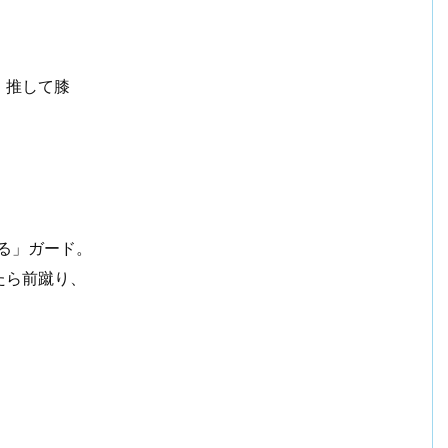
！
ビジネスマン戦記2006【まとめ】
・推して膝
る」ガード。
ら前蹴り、