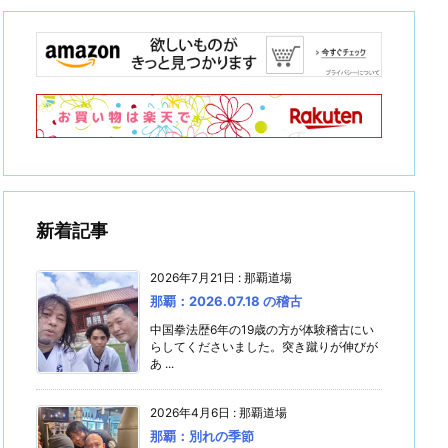
新着記事
2026年7月21日
:
那覇道場
那覇：2026.07.18 の稽古
中国拳法歴6年の19歳の方が体験稽古にい
らしてくださいました。突き蹴りが伸びが
あ ...
2026年4月6日
:
那覇道場
那覇：別れの季節