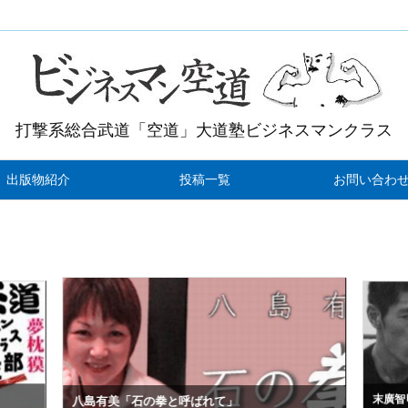
打撃系総合武道「空道」大道塾ビジネスマンクラス
出版物紹介
投稿一覧
お問い合わ
末廣智
八島有美「石の拳と呼ばれて」