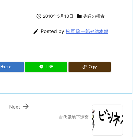

2010年5月10日

先週の稽古

Posted by
松原 隆一郎＠総本部
Hatena
LINE
Copy

Next
古代風地下迷宮