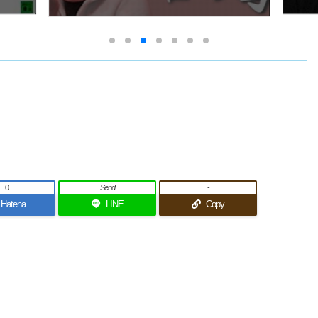
0
Send
-
Hatena
LINE
Copy