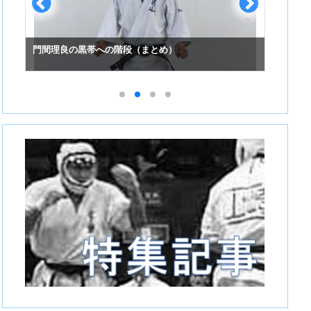
門間理良の黒帯への階段（まとめ）
スーパ