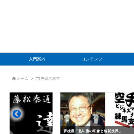
入門案内
コンテンツ

ホーム
>

先週の稽古
」
夢枕獏「北斗旗の印象と格闘技界」