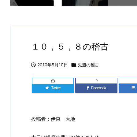
１０，５，８の稽古

2010年5月10日

先週の稽古
0

Twitter
Facebook
B!
投稿者：伊東 大地