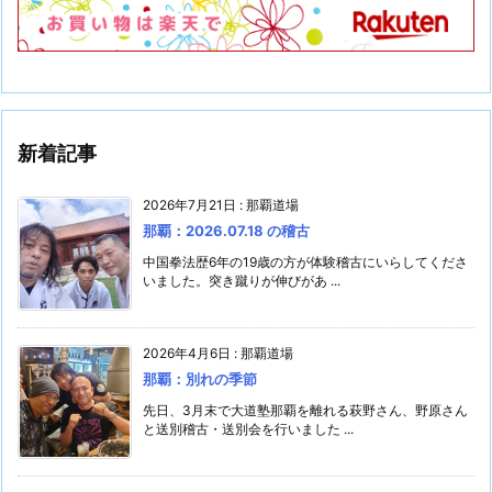
新着記事
2026年7月21日
:
那覇道場
那覇：2026.07.18 の稽古
中国拳法歴6年の19歳の方が体験稽古にいらしてくださ
いました。突き蹴りが伸びがあ ...
2026年4月6日
:
那覇道場
那覇：別れの季節
先日、3月末で大道塾那覇を離れる萩野さん、野原さん
と送別稽古・送別会を行いました ...