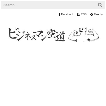

Facebook
Feedly
RSS