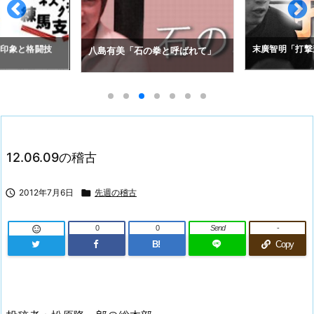
拳と呼ばれて」
アレクセイ・コ
末廣智明「打撃道」
の空道入門」
12.06.09の稽古

2012年7月6日

先週の稽古
0
0
Send
-

B!
Copy