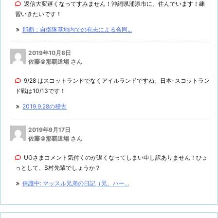
返信大変遅くなってすみません！沖縄県浦添市に、住んでいます！練
習いきたいです！
那覇：自衛隊基地内での有志による合同...
2019年10月8日
佐藤＠那覇道場 さん
9/28 はスコットランドでなくアイルランドですね。日本-スコットラン
ド戦は10/13です！
2019.9.28の稽古
2019年9月17日
佐藤＠那覇道場 さん
UGさまコメント気付くのが遅くなってしまい申し訳ありません！ひょ
っとして、S村先輩でしょうか？
保護中: マッスル兄弟の日記（兄、ハー...