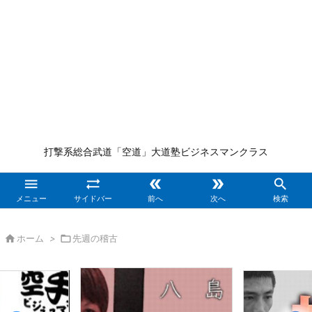
打撃系総合武道「空道」大道塾ビジネスマンクラス





メニュー
サイドバー
前へ
次へ
検索

ホーム
>

先週の稽古