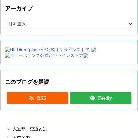
アーカイブ
ア
ー
カ
イ
ブ
このブログを購読

RSS
Feedly
大道塾／空道とは
入門案内