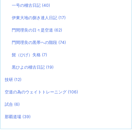
一号の稽古日記
(40)
伊東大地の捌き達人日記
(17)
門間理良の日々是空道
(62)
門間理良の黒帯への階段
(74)
髭（ひげ）失格
(7)
黒ひよの稽古日記
(19)
技研
(12)
空道の為のウェイトトレーニング
(106)
試合
(6)
那覇道場
(39)