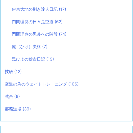
伊東大地の捌き達人日記
(17)
門間理良の日々是空道
(62)
門間理良の黒帯への階段
(74)
髭（ひげ）失格
(7)
黒ひよの稽古日記
(19)
技研
(12)
空道の為のウェイトトレーニング
(106)
試合
(6)
那覇道場
(39)