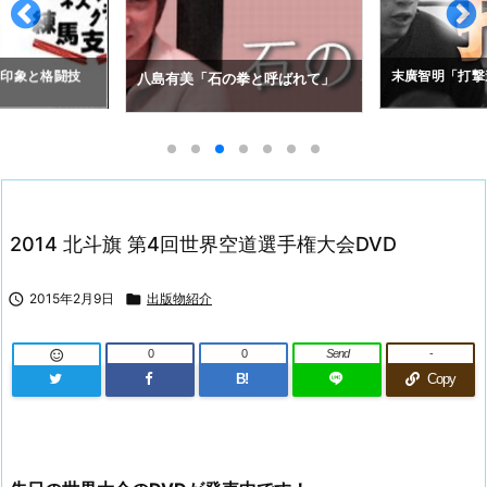
の印象と格闘技
末廣智明「打撃
八島有美「石の拳と呼ばれて」
2014 北斗旗 第4回世界空道選手権大会DVD

2015年2月9日

出版物紹介
0
0
Send
-

B!
Copy