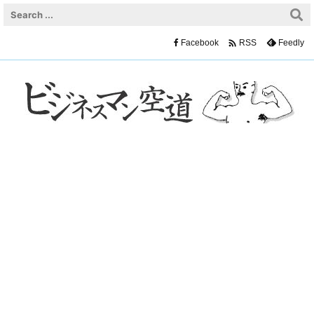

Facebook
Feedly
RSS