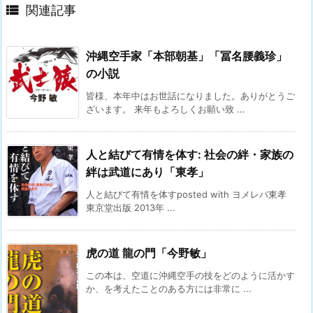

関連記事
沖縄空手家「本部朝基」「冨名腰義珍」
の小説
皆様、本年中はお世話になりました。ありがとうご
ざいます。 来年もよろしくお願い致 ...
人と結びて有情を体す: 社会の絆・家族の
絆は武道にあり「東孝」
人と結びて有情を体すposted with ヨメレバ東孝
東京堂出版 2013年 ...
虎の道 龍の門「今野敏」
この本は、空道に沖縄空手の技をどのように活かす
か、を考えたことのある方には非常に ...