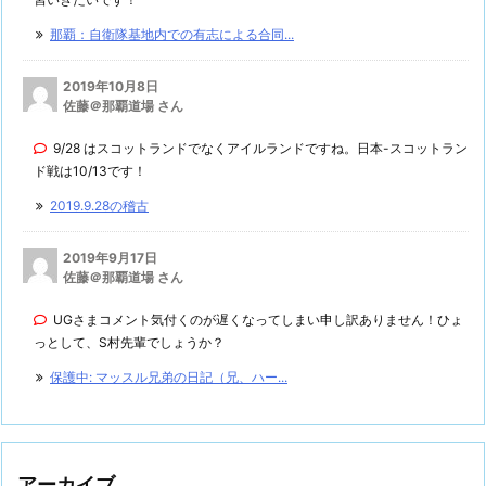
那覇：自衛隊基地内での有志による合同...
2019年10月8日
佐藤＠那覇道場 さん
9/28 はスコットランドでなくアイルランドですね。日本-スコットラン
ド戦は10/13です！
2019.9.28の稽古
2019年9月17日
佐藤＠那覇道場 さん
UGさまコメント気付くのが遅くなってしまい申し訳ありません！ひょ
っとして、S村先輩でしょうか？
保護中: マッスル兄弟の日記（兄、ハー...
アーカイブ