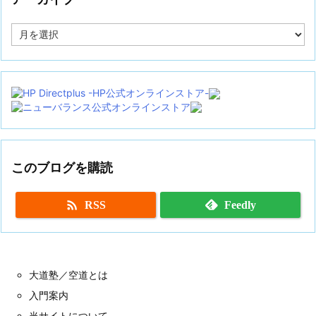
ア
ー
カ
イ
ブ
このブログを購読

RSS
Feedly
大道塾／空道とは
入門案内
当サイトについて