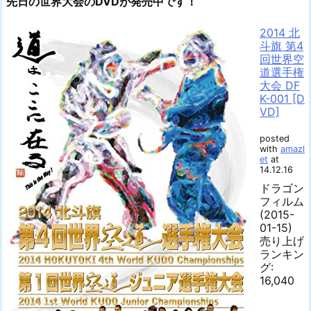
先日の世界大会のDVDが発売中です！
2014 北
斗旗 第4
回世界空
道選手権
大会 DF
K-001 [D
VD]
posted
with
amazl
et
at
14.12.16
ドラゴン
フィルム
(2015-
01-15)
売り上げ
ランキン
グ:
16,040