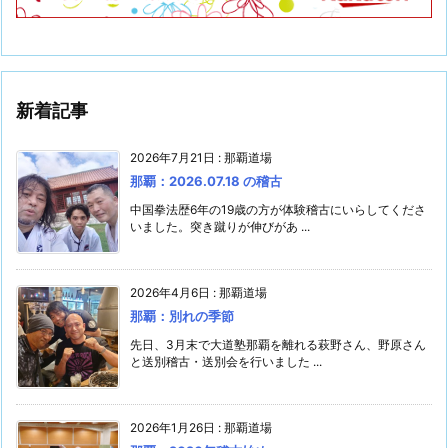
新着記事
2026年7月21日
:
那覇道場
那覇：2026.07.18 の稽古
中国拳法歴6年の19歳の方が体験稽古にいらしてくださ
いました。突き蹴りが伸びがあ ...
2026年4月6日
:
那覇道場
那覇：別れの季節
先日、3月末で大道塾那覇を離れる萩野さん、野原さん
と送別稽古・送別会を行いました ...
2026年1月26日
:
那覇道場