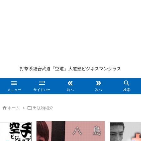
打撃系総合武道「空道」大道塾ビジネスマンクラス





メニュー
サイドバー
前へ
次へ
検索

ホーム
>

出版物紹介