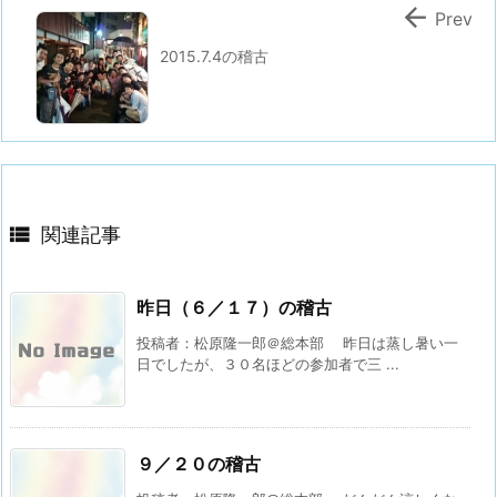

Prev
2015.7.4の稽古

関連記事
昨日（６／１７）の稽古
投稿者：松原隆一郎＠総本部 昨日は蒸し暑い一
日でしたが、３０名ほどの参加者で三 ...
９／２０の稽古