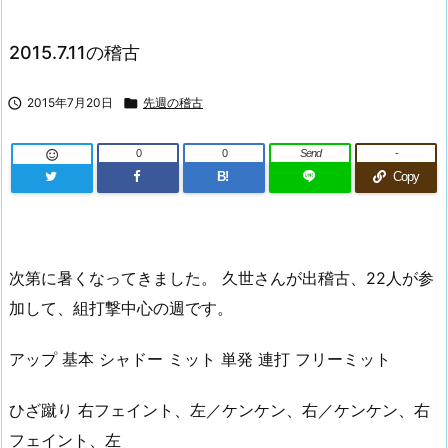
2015.7.11の稽古

2015年7月20日

先週の稽古
0
0
Send
-

B!
Copy
次第に暑くなってきました。 久世さんが出稽古、22人が参
加して、組打撃中心の週です。
アップ 基本 シャドー ミット 単発 連打 フリーミット
ひざ蹴り 右フェイント、左／ケンケン、右／ケンケン、右
フェイント、左