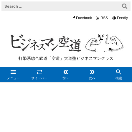

Facebook
Feedly
RSS
打撃系総合武道「空道」大道塾ビジネスマンクラス





メニュー
サイドバー
前へ
次へ
検索