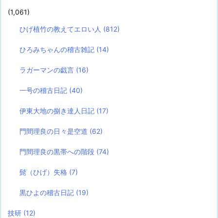
(1,061)
ひげ植竹の教えてエロい人
(812)
ひろみちゃんの稽古雑記
(14)
ラガーマンの戯言
(16)
一号の稽古日記
(40)
伊東大地の捌き達人日記
(17)
門間理良の日々是空道
(62)
門間理良の黒帯への階段
(74)
髭（ひげ）失格
(7)
黒ひよの稽古日記
(19)
技研
(12)