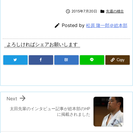

2015年7月20日

先週の稽古

Posted by
松原 隆一郎＠総本部
よろしければシェアお願いします
B!
Copy

Next
太田先輩のインタビュー記事が総本部のHP
に掲載されました