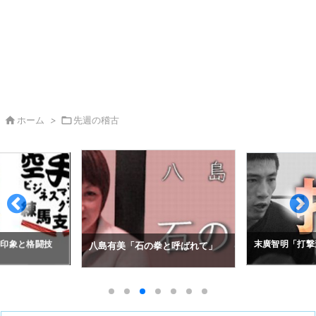

ホーム
>

先週の稽古
の印象と格闘技
末廣智明「打撃
八島有美「石の拳と呼ばれて」