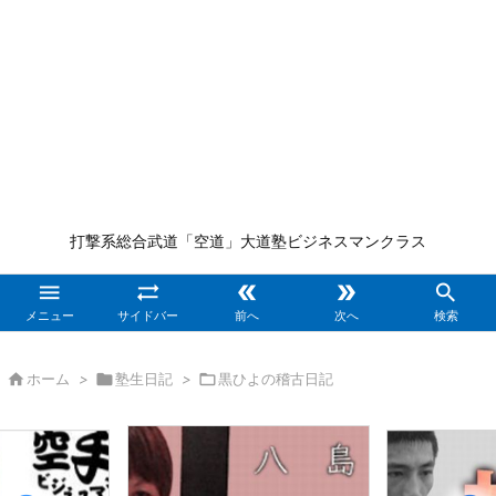
打撃系総合武道「空道」大道塾ビジネスマンクラス





メニュー
サイドバー
前へ
次へ
検索

ホーム
>

塾生日記
>

黒ひよの稽古日記