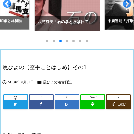
の印象と格闘技
末廣智明「打撃
八島有美「石の拳と呼ばれて」
黒ひよの【空手ことはじめ】その1

2006年8月31日

黒ひよの稽古日記
0
0
Send
-

B!
Copy