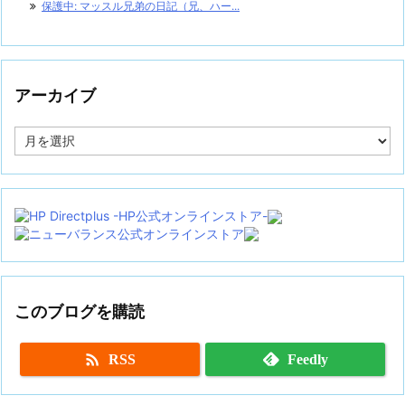
保護中: マッスル兄弟の日記（兄、ハー...
アーカイブ
ア
ー
カ
イ
ブ
このブログを購読

RSS
Feedly