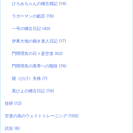
ひろみちゃんの稽古雑記
(14)
ラガーマンの戯言
(16)
一号の稽古日記
(40)
伊東大地の捌き達人日記
(17)
門間理良の日々是空道
(62)
門間理良の黒帯への階段
(74)
髭（ひげ）失格
(7)
黒ひよの稽古日記
(19)
技研
(12)
空道の為のウェイトトレーニング
(106)
試合
(6)