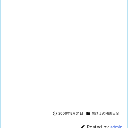

2006年8月31日

黒ひよの稽古日記

Posted by
admin