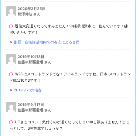
2020年2月25日
熊澤伸哉 さん
返信大変遅くなってすみません！沖縄県浦添市に、住んでいます！練
習いきたいです！
那覇：自衛隊基地内での有志による合同...
2019年10月8日
佐藤＠那覇道場 さん
9/28 はスコットランドでなくアイルランドですね。日本-スコットラン
ド戦は10/13です！
2019.9.28の稽古
2019年9月17日
佐藤＠那覇道場 さん
UGさまコメント気付くのが遅くなってしまい申し訳ありません！ひょ
っとして、S村先輩でしょうか？