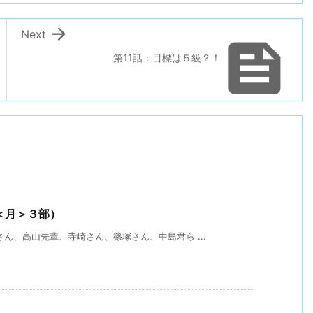

Next

第11話：目標は５級？！
＜月＞３部）
ん、高山先輩、寺崎さん、篠塚さん、中島君ら ...