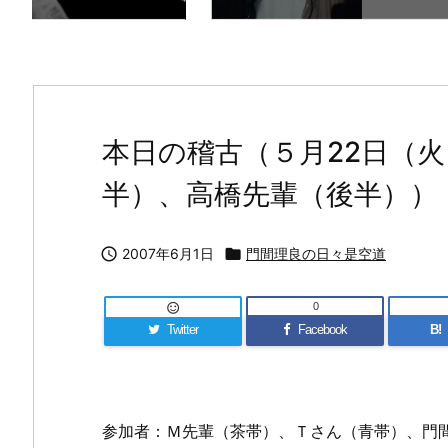
本日の稽古（５月22日（
半）、高橋先輩（後半））

2007年6月1日

門間理良の日々是空道
0

Twitter
Facebook
B!
参加者：Ｍ先輩（茶帯）、Ｔさん（青帯）、門