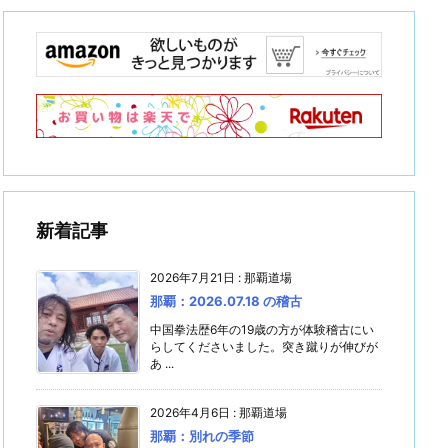
新着記事
2026年7月21日
:
那覇道場
那覇：2026.07.18 の稽古
中国拳法歴6年の19歳の方が体験稽古にい
らしてくださいました。突き蹴りが伸びが
あ ...
2026年4月6日
:
那覇道場
那覇：別れの季節