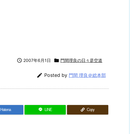

2007年6月1日

門間理良の日々是空道

Posted by
門間 理良＠総本部
Hatena
LINE
Copy