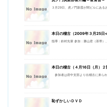
３月29日、虎ノ門新霞が関ビルにあるお
本日の稽古（2009年３月25日
指導：鈴村先輩 参加：勝山君（茶帯）、深
本日の稽古（４月16日（月）
参加者は府中支部より出稽古に来られた
恥ずかしいＤＶＤ