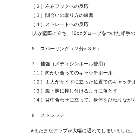
（２）左右フックへの反応
（３）間合いの取り方の練習
手入れ （①初めての投稿）
谷川先輩昇段おめでとうございます
（４）ストレートへの反応
1人が壁際に立ち、16ozグローブをつけた相手
６．スパーリング（２分×３Ｒ）
７．補強（メディシンボール使用）
（１）向かい合ってのキャッチボール
（２）１人がサイドに立った位置でのキャッチ
（３）腹・胸に押し付けるように落とす
（４）背中合わせに立って、身体をひねりなが
８．ストレッチ
※またまたアップが大幅に遅れてしまいました。