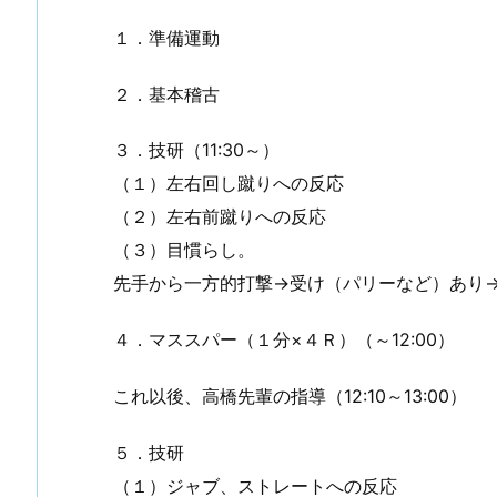
１．準備運動
２．基本稽古
３．技研（11:30～）
（１）左右回し蹴りへの反応
（２）左右前蹴りへの反応
（３）目慣らし。
先手から一方的打撃→受け（パリーなど）あり
４．マススパー（１分×４Ｒ）（～12:00）
これ以後、高橋先輩の指導（12:10～13:00）
５．技研
（１）ジャブ、ストレートへの反応