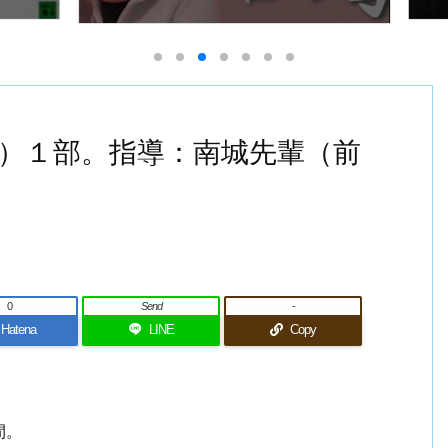
火）１部。指導：南城先輩（前
0
Send
-
Hatena
LINE
Copy
間。