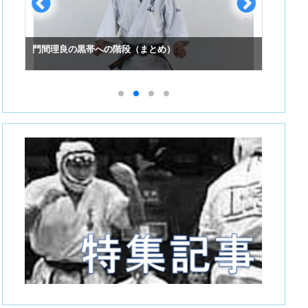
門間理良の黒帯への階段（まとめ）
スーパ