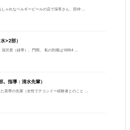
しゃれなベルギービールの店で深草さん、田仲 ...
<水>2部）
沢君（緑帯）、門間。 私の到着は16時4 ...
２部。指導：清水先輩）
茶帯の先輩（女性でテコンドー経験者とのこと ...