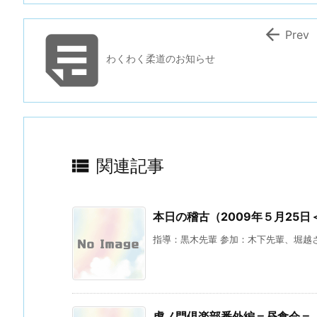


Prev
わくわく柔道のお知らせ

関連記事
本日の稽古（2009年５月25日
指導：黒木先輩 参加：木下先輩、堀越さ
虎ノ門倶楽部番外編＝昼食会＝