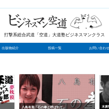
打撃系総合武道「空道」大道塾ビジネスマンクラス
出版物紹介
投稿一覧
お問い合わ
末廣智
八島有美「石の拳と呼ばれて」