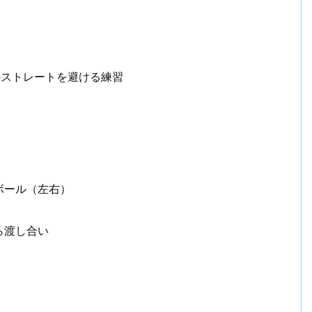
！
ビジネスマン戦記2006【まとめ】
のストレートを避ける練習
ボール（左右）
ら渡し合い