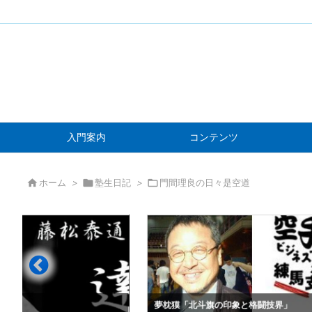
入門案内
コンテンツ

ホーム
>

塾生日記
>

門間理良の日々是空道
」
夢枕獏「北斗旗の印象と格闘技界」