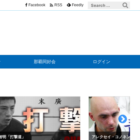

Facebook
Feedly
RSS
せ
那覇同好会
ログイン
明「打撃道」
アレクセイ・コノネンコ「青