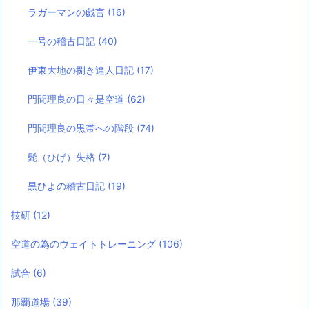
ラガーマンの戯言
(16)
一号の稽古日記
(40)
伊東大地の捌き達人日記
(17)
門間理良の日々是空道
(62)
門間理良の黒帯への階段
(74)
髭（ひげ）失格
(7)
黒ひよの稽古日記
(19)
技研
(12)
空道の為のウェイトトレーニング
(106)
試合
(6)
那覇道場
(39)