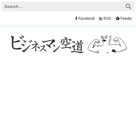

Facebook
Feedly
RSS