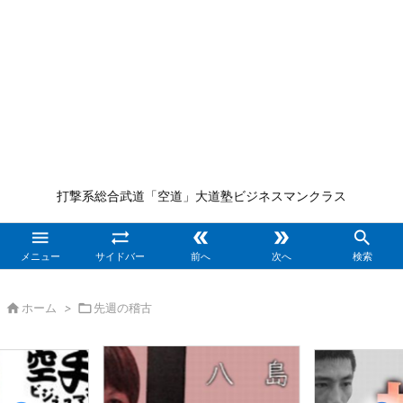
打撃系総合武道「空道」大道塾ビジネスマンクラス





メニュー
サイドバー
前へ
次へ
検索

ホーム
>

先週の稽古