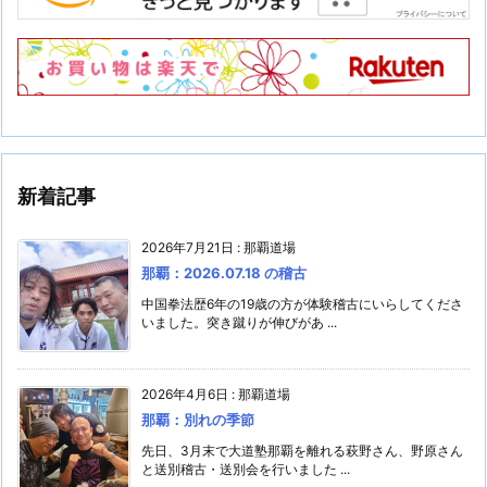
新着記事
2026年7月21日
:
那覇道場
那覇：2026.07.18 の稽古
中国拳法歴6年の19歳の方が体験稽古にいらしてくださ
いました。突き蹴りが伸びがあ ...
2026年4月6日
:
那覇道場
那覇：別れの季節
先日、3月末で大道塾那覇を離れる萩野さん、野原さん
と送別稽古・送別会を行いました ...