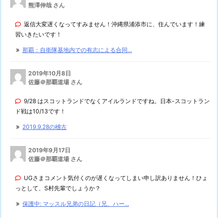
熊澤伸哉 さん
返信大変遅くなってすみません！沖縄県浦添市に、住んでいます！練
習いきたいです！
那覇：自衛隊基地内での有志による合同...
2019年10月8日
佐藤＠那覇道場 さん
9/28 はスコットランドでなくアイルランドですね。日本-スコットラン
ド戦は10/13です！
2019.9.28の稽古
2019年9月17日
佐藤＠那覇道場 さん
UGさまコメント気付くのが遅くなってしまい申し訳ありません！ひょ
っとして、S村先輩でしょうか？
保護中: マッスル兄弟の日記（兄、ハー...