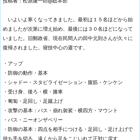
投稿者：松原隆一郎@総本部
いよいよ寒くなってきました。最初は１５名ほどから始
めましたが次第に増え始め、最後には３０名ほどになって
いました。旧郵政省、現在民間人の田中元則さんが久々に
復帰されました。寝技中心の週です。
・アップ
・防御の動作・基本
・シャドー・スタビライゼーション・腹筋・ケンケン
・受け身、後ろ・横・膝車
・匍匐・足回し・足蹴上げ
・攻撃の基本：パス・崩れ袈裟・横四方・マウント
・パス・ニーオンザベリー
・防御の基本：四点を相手につける・足回し・足け上げで
持ち手を切る、遠くから足をこじいれて正対に戻す