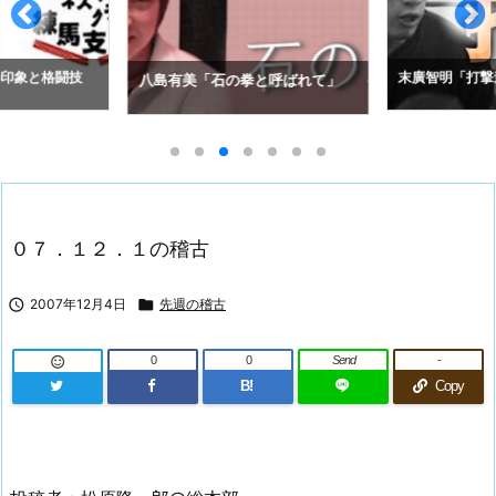
の印象と格闘技
末廣智明「打撃
八島有美「石の拳と呼ばれて」
０７．１２．１の稽古

2007年12月4日

先週の稽古
0
0
Send
-

B!
Copy