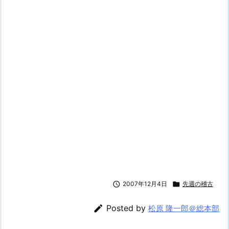

2007年12月4日

先週の稽古

Posted by
松原 隆一郎＠総本部