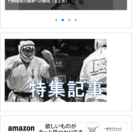
門間理良の黒帯への階段（まとめ）