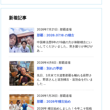
新着記事
2026年7月21日
:
那覇道場
那覇：2026.07.18 の稽古
中国拳法歴6年の19歳の方が体験稽古にい
らしてくださいました。突き蹴りが伸びが
あ ...
2026年4月6日
:
那覇道場
那覇：別れの季節
先日、3月末で大道塾那覇を離れる萩野さ
ん、野原さんと送別稽古・送別会を行いま
した ...
2026年1月26日
:
那覇道場
那覇：2026年稽古始め
2026年 稽古始めしました！今年こそ投稿