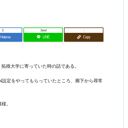
0
Send
-
Hatena
LINE
Copy
前、拓殖大学に寄っていた時の話である。
N設定をやってもらっていたところ、廊下から尋常
模様。