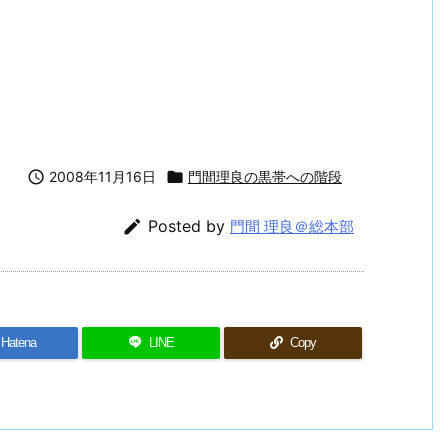

2008年11月16日

門間理良の黒帯への階段

Posted by
門間 理良＠総本部
Hatena
LINE
Copy