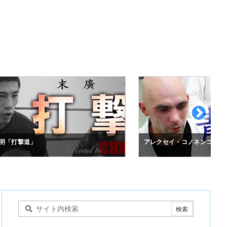
明「打撃道」
アレクセイ・コノネンコ「青