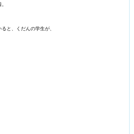
着。
いると、くだんの学生が、
。