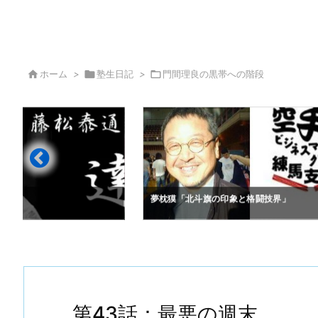

ホーム
>

塾生日記
>

門間理良の黒帯への階段
」
夢枕獏「北斗旗の印象と格闘技界」
第43話：最悪の週末