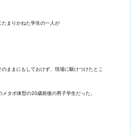
。
にたまりかねた学生の一人が
そのままにもしておけず、現場に駆けつけたとこ
後のメタボ体型の20歳前後の男子学生だった。
！
ビジネスマン戦記2006【まとめ】