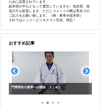
ために設置されています。
総本部が中心となって運営していますが、他支部、他
流の方も歓迎します。ただしコメントの際は実名での
ご記入をお願い致します。（例：東孝＠総本部）
それではレッツ！ビジネスマン空道。押忍！
おすすめ記事
門間理良の黒帯への階段（まとめ）
スーパ