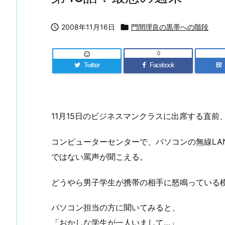

2008年11月16日

門間理良の黒帯への階段
0

Twitter
Facebook
B!
11月15日のビジネスマンクラスに出席する直
コンピューターセンターで、パソコンの無線LA
ではない罵声が聞こえる。
どうやら男子学生が携帯の相手に怒鳴っている
パソコン担当の方に聞いてみると、
「おかしな学生が一人いまして…」