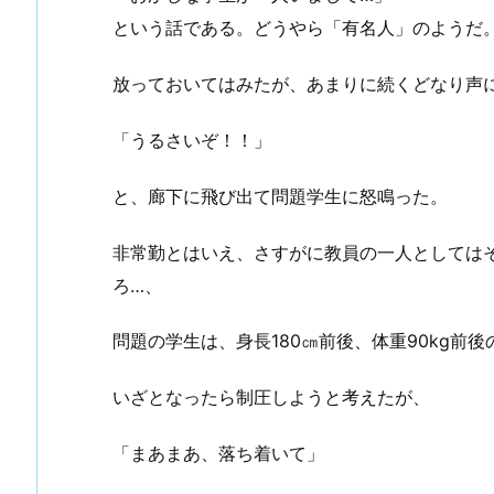
という話である。どうやら「有名人」のようだ
放っておいてはみたが、あまりに続くどなり声
「うるさいぞ！！」
と、廊下に飛び出て問題学生に怒鳴った。
非常勤とはいえ、さすがに教員の一人としては
ろ…、
問題の学生は、身長180㎝前後、体重90kg前
いざとなったら制圧しようと考えたが、
手入れ （①初めての投稿）
谷川先輩昇段おめでとうございます
「まあまあ、落ち着いて」