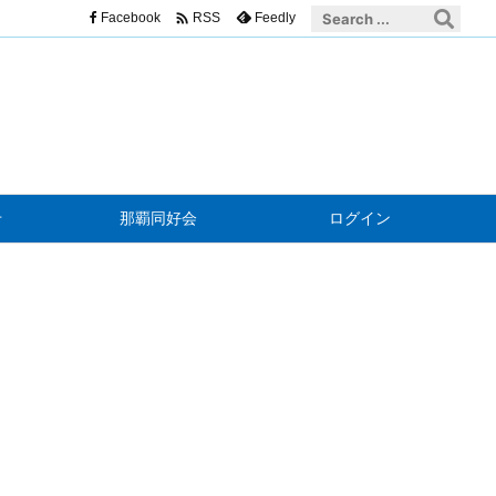

Facebook
Feedly
RSS
せ
那覇同好会
ログイン