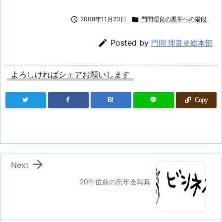

2008年11月23日

門間理良の黒帯への階段

Posted by
門間 理良＠総本部
よろしければシェアお願いします
B!
Copy

Next
20年位前の忘年会写真