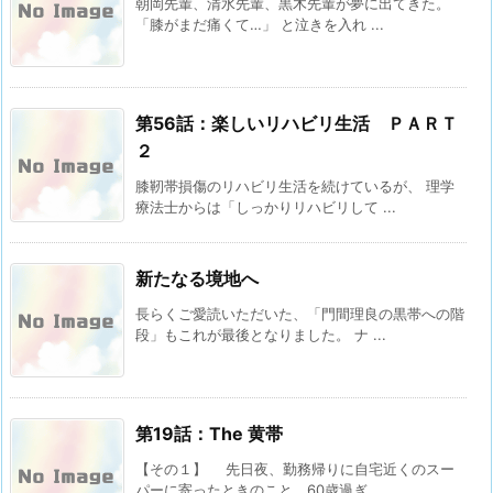
朝岡先輩、清水先輩、黒木先輩が夢に出てきた。
「膝がまだ痛くて…」 と泣きを入れ ...
第56話：楽しいリハビリ生活 ＰＡＲＴ
２
膝靭帯損傷のリハビリ生活を続けているが、 理学
療法士からは「しっかりリハビリして ...
新たなる境地へ
長らくご愛読いただいた、「門間理良の黒帯への階
段」もこれが最後となりました。 ナ ...
第19話：The 黄帯
【その１】 先日夜、勤務帰りに自宅近くのスー
パーに寄ったときのこと。60歳過ぎ ...