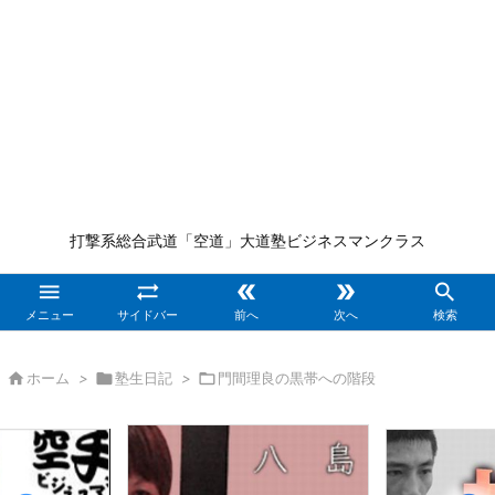
打撃系総合武道「空道」大道塾ビジネスマンクラス





メニュー
サイドバー
前へ
次へ
検索

ホーム
>

塾生日記
>

門間理良の黒帯への階段