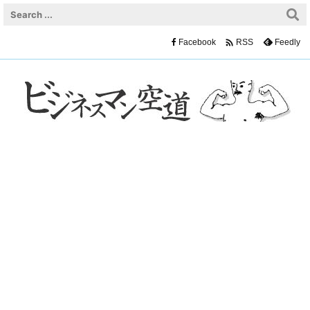

Facebook
Feedly
RSS