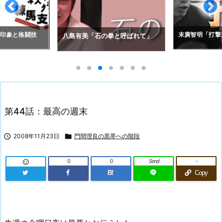
拳と呼ばれて」
アレクセイ・コ
末廣智明「打撃道」
の空道入門」
第44話：最高の週末

2008年11月23日

門間理良の黒帯への階段
0
0
Send
-

B!
Copy