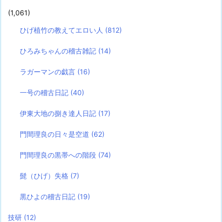
(1,061)
ひげ植竹の教えてエロい人
(812)
ひろみちゃんの稽古雑記
(14)
ラガーマンの戯言
(16)
一号の稽古日記
(40)
伊東大地の捌き達人日記
(17)
門間理良の日々是空道
(62)
門間理良の黒帯への階段
(74)
髭（ひげ）失格
(7)
黒ひよの稽古日記
(19)
技研
(12)