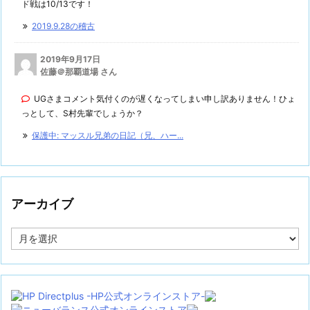
ド戦は10/13です！
2019.9.28の稽古
2019年9月17日
佐藤＠那覇道場 さん
UGさまコメント気付くのが遅くなってしまい申し訳ありません！ひょ
っとして、S村先輩でしょうか？
保護中: マッスル兄弟の日記（兄、ハー...
アーカイブ
ア
ー
カ
イ
ブ