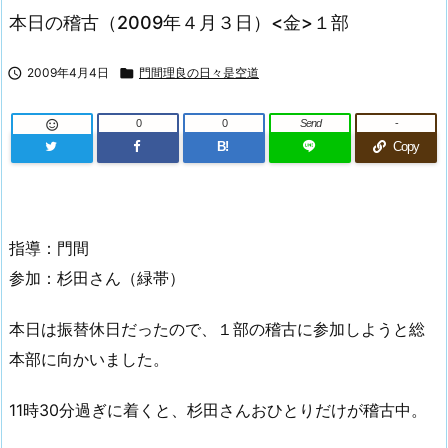
本日の稽古（2009年４月３日）<金>１部

2009年4月4日

門間理良の日々是空道
0
0
Send
-

B!
Copy
指導：門間
参加：杉田さん（緑帯）
本日は振替休日だったので、１部の稽古に参加しようと総
本部に向かいました。
11時30分過ぎに着くと、杉田さんおひとりだけが稽古中。