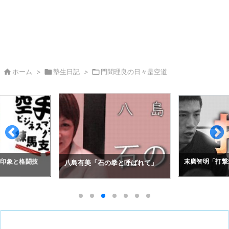

ホーム
>

塾生日記
>

門間理良の日々是空道
の印象と格闘技
末廣智明「打撃
八島有美「石の拳と呼ばれて」