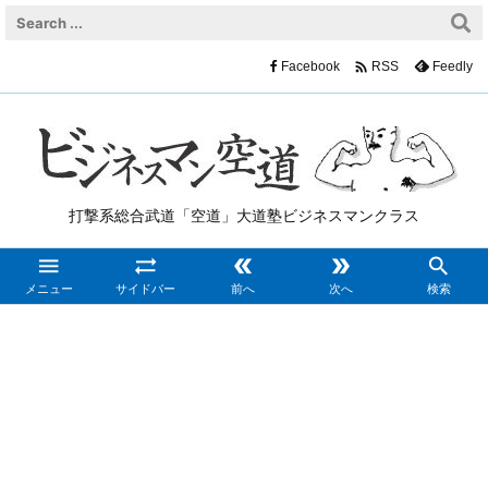

Facebook
Feedly
RSS
打撃系総合武道「空道」大道塾ビジネスマンクラス





メニュー
サイドバー
前へ
次へ
検索