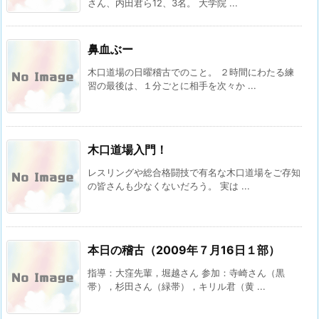
さん、内田君ら12、3名。 大学院 ...
鼻血ぶー
木口道場の日曜稽古でのこと。 ２時間にわたる練
習の最後は、１分ごとに相手を次々か ...
木口道場入門！
レスリングや総合格闘技で有名な木口道場をご存知
の皆さんも少なくないだろう。 実は ...
本日の稽古（2009年７月16日１部）
指導：大窪先輩，堀越さん 参加：寺崎さん（黒
帯），杉田さん（緑帯），キリル君（黄 ...