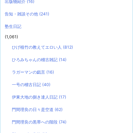
出版物紹介
(16)
告知・雑談その他
(241)
塾生日記
(1,061)
ひげ植竹の教えてエロい人
(812)
ひろみちゃんの稽古雑記
(14)
ラガーマンの戯言
(16)
一号の稽古日記
(40)
伊東大地の捌き達人日記
(17)
門間理良の日々是空道
(62)
門間理良の黒帯への階段
(74)