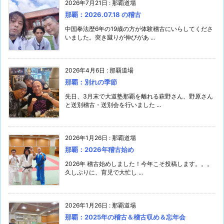
2026年7月21日
:
那覇道場
那覇：2026.07.18 の稽古
中国拳法歴6年の19歳の方が体験稽古にいらしてくださ
いました。突き蹴りが伸びがあ ...
2026年4月6日
:
那覇道場
那覇：別れの季節
先日、3月末で大道塾那覇を離れる萩野さん、野原さん
と送別稽古・送別会を行いました ...
2026年1月26日
:
那覇道場
那覇：2026年稽古始め
2026年 稽古始めしました！今年こそ投稿します。。。
久しぶりに、育児で大忙し ...
2026年1月26日
:
那覇道場
那覇：2025年の稽古＆稽古収め＆忘年会