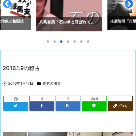
の印象と格闘技
末廣智明「打撃
八島有美「石の拳と呼ばれて」
2016.1.9の稽古

2016年1月17日

先週の稽古
0
0
Send
-

B!
Copy