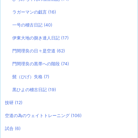
ラガーマンの戯言
(16)
一号の稽古日記
(40)
伊東大地の捌き達人日記
(17)
門間理良の日々是空道
(62)
門間理良の黒帯への階段
(74)
髭（ひげ）失格
(7)
黒ひよの稽古日記
(19)
技研
(12)
空道の為のウェイトトレーニング
(106)
試合
(6)