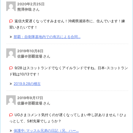
2020年2月25日
熊澤伸哉 さん
返信大変遅くなってすみません！沖縄県浦添市に、住んでいます！練
習いきたいです！
那覇：自衛隊基地内での有志による合同...
2019年10月8日
佐藤＠那覇道場 さん
9/28 はスコットランドでなくアイルランドですね。日本-スコットラン
ド戦は10/13です！
2019.9.28の稽古
2019年9月17日
佐藤＠那覇道場 さん
UGさまコメント気付くのが遅くなってしまい申し訳ありません！ひょ
っとして、S村先輩でしょうか？
保護中: マッスル兄弟の日記（兄、ハー...