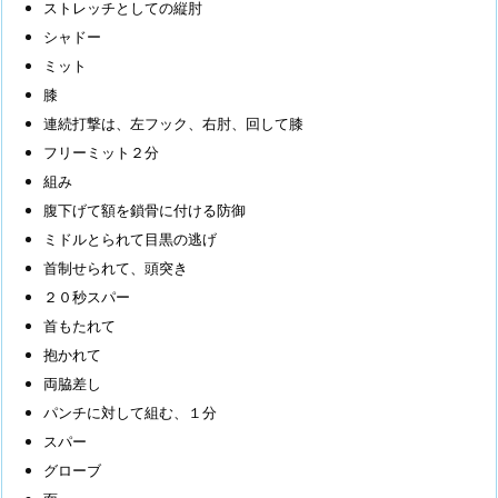
ストレッチとしての縦肘
シャドー
ミット
膝
連続打撃は、左フック、右肘、回して膝
フリーミット２分
組み
腹下げて額を鎖骨に付ける防御
ミドルとられて目黒の逃げ
首制せられて、頭突き
２０秒スパー
首もたれて
抱かれて
両脇差し
パンチに対して組む、１分
スパー
グローブ