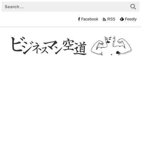

Facebook
Feedly
RSS