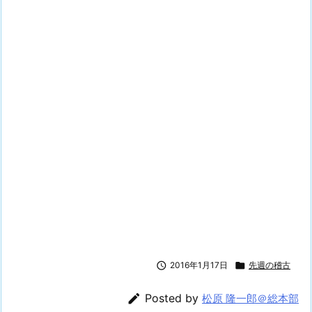

2016年1月17日

先週の稽古

Posted by
松原 隆一郎＠総本部