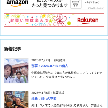
新着記事
2026年7月21日
:
那覇道場
那覇：2026.07.18 の稽古
中国拳法歴6年の19歳の方が体験稽古にいらしてくださ
いました。突き蹴りが伸びがあ ...
2026年4月6日
:
那覇道場
那覇：別れの季節
先日、3月末で大道塾那覇を離れる萩野さん、野原さん