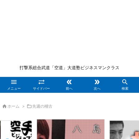
打撃系総合武道「空道」大道塾ビジネスマンクラス





メニュー
サイドバー
前へ
次へ
検索

ホーム
>

先週の稽古