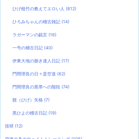
ひげ植竹の教えてエロい人
(812)
ひろみちゃんの稽古雑記
(14)
ラガーマンの戯言
(16)
一号の稽古日記
(40)
伊東大地の捌き達人日記
(17)
門間理良の日々是空道
(62)
門間理良の黒帯への階段
(74)
髭（ひげ）失格
(7)
黒ひよの稽古日記
(19)
技研
(12)
空道の為のウェイトトレーニング
(106)