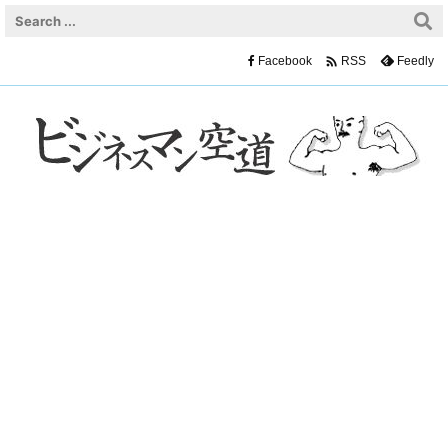

Facebook
Feedly
RSS