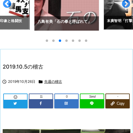
拳と呼ばれて」
アレクセイ・コ
末廣智明「打撃道」
の空道入門」
2019.10.5の稽古

2019年10月26日

先週の稽古
11
0
Send
-

B!
Copy