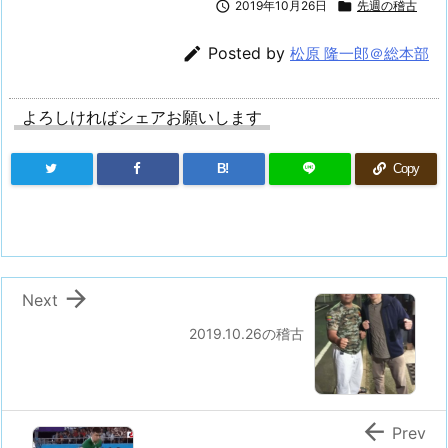

2019年10月26日

先週の稽古

Posted by
松原 隆一郎＠総本部
よろしければシェアお願いします
B!
Copy

Next
2019.10.26の稽古

Prev