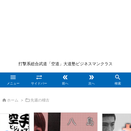
打撃系総合武道「空道」大道塾ビジネスマンクラス





メニュー
サイドバー
前へ
次へ
検索

ホーム
>

先週の稽古