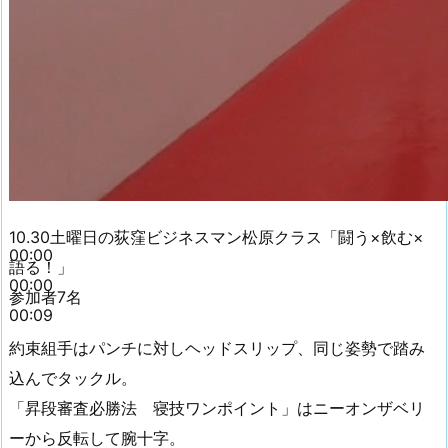
10.30土曜日の荻窪ビジネスマン松原クラス「闘う×飲む×
00:00
語る！」
00:00
参加者7名
00:09
約束組手はパンチに対しヘッドスリップ、同じ姿勢で踏み
込んでタックル。
「昇段審査必勝法 寝技ワンポイント」はニーオンザベリ
ーから反転して腕十字。