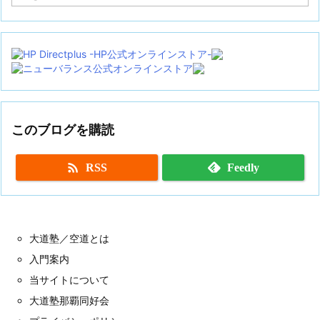
ー
カ
イ
ブ
このブログを購読

RSS
Feedly
大道塾／空道とは
入門案内
当サイトについて
大道塾那覇同好会