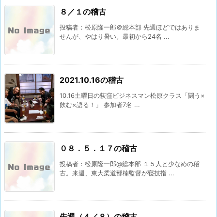
８／１の稽古
投稿者：松原隆一郎＠総本部 先週ほどではありま
せんが、やはり暑い。最初から24名 ...
2021.10.16の稽古
10.16土曜日の荻窪ビジネスマン松原クラス「闘う×
飲む×語る！」 参加者7名 ...
０８．５．１７の稽古
投稿者：松原隆一郎@総本部 １５人と少なめの稽
古。来週、東大柔道部楠監督が寝技指 ...
先週（４／８）の稽古