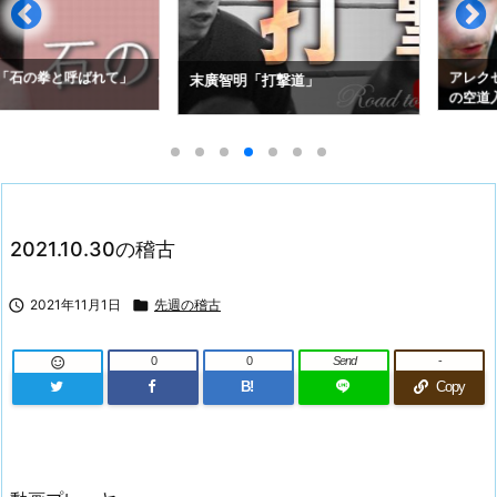
拳と呼ばれて」
アレクセイ・コ
末廣智明「打撃道」
の空道入門」
2021.10.30の稽古

2021年11月1日

先週の稽古
0
0
Send
-

B!
Copy