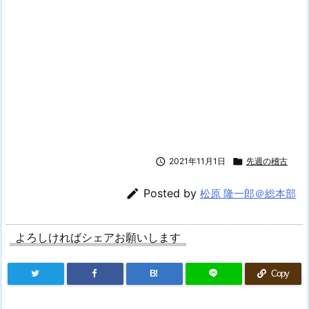

2021年11月1日

先週の稽古

Posted by
松原 隆一郎＠総本部
よろしければシェアお願いします
B!
Copy