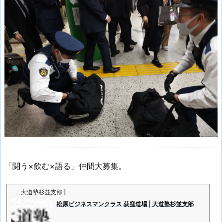
「闘う×飲む×語る」仲間大募集。
大道塾杉並支部 |
松原ビジネスマンクラス 荻窪道場 | 大道塾杉並支部