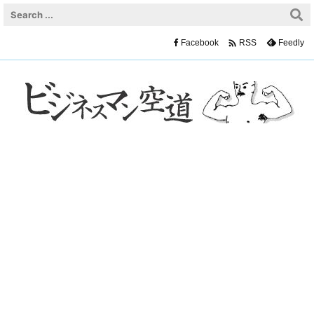

Facebook
Feedly
RSS