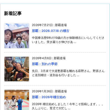
新着記事
2026年7月21日
:
那覇道場
那覇：2026.07.18 の稽古
中国拳法歴6年の19歳の方が体験稽古にいらしてくださ
いました。突き蹴りが伸びがあ ...
2026年4月6日
:
那覇道場
那覇：別れの季節
先日、3月末で大道塾那覇を離れる萩野さん、野原さん
と送別稽古・送別会を行いました ...
2026年1月26日
:
那覇道場
那覇：2026年稽古始め
2026年 稽古始めしました！今年こそ投稿します。。。
久しぶりに、育児で大忙し ...