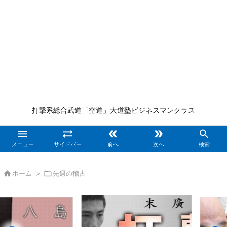
打撃系総合武道「空道」大道塾ビジネスマンクラス





メニュー
サイドバー
前へ
次へ
検索

ホーム
>

先週の稽古