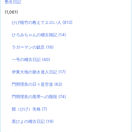
塾生日記
(1,061)
ひげ植竹の教えてエロい人
(812)
ひろみちゃんの稽古雑記
(14)
ラガーマンの戯言
(16)
一号の稽古日記
(40)
伊東大地の捌き達人日記
(17)
門間理良の日々是空道
(62)
門間理良の黒帯への階段
(74)
髭（ひげ）失格
(7)
黒ひよの稽古日記
(19)