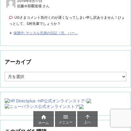
2019年9月17日
佐藤＠那覇道場 さん
UGさまコメント気付くのが遅くなってしまい申し訳ありません！ひょ
っとして、S村先輩でしょうか？
保護中: マッスル兄弟の日記（兄、ハー...
アーカイブ
ア
ー
カ
イ
ブ



メニュー
上へ
ホーム