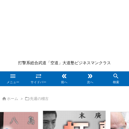
打撃系総合武道「空道」大道塾ビジネスマンクラス





メニュー
サイドバー
前へ
次へ
検索

ホーム
>

先週の稽古