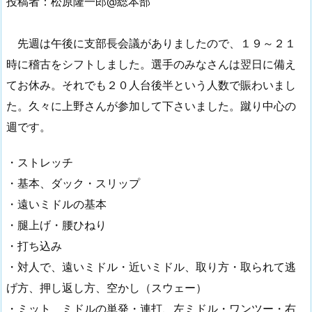
投稿者：松原隆一郎@総本部
先週は午後に支部長会議がありましたので、１９～２１
時に稽古をシフトしました。選手のみなさんは翌日に備え
てお休み。それでも２０人台後半という人数で賑わいまし
た。久々に上野さんが参加して下さいました。蹴り中心の
週です。
・ストレッチ
・基本、ダック・スリップ
・遠いミドルの基本
・腿上げ・腰ひねり
・打ち込み
・対人で、遠いミドル・近いミドル、取り方・取られて逃
げ方、押し返し方、空かし（スウェー）
・ミット ミドルの単発・連打、左ミドル・ワンツー・右