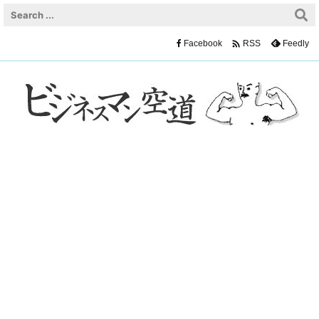

Facebook
Feedly
RSS