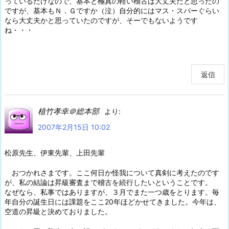
っているだけなので、基本と極真の軽い稽古は大丈夫だと思ったの
ですが、基本もＮ．Ｇですか（泣）自分的にはマス・スパーぐらい
なら大丈夫かと思っていたのですが、そーでもないようです
ね・・・
返信
植竹孝幸＠総本部
より:
2007年2月15日 10:02
松原先生、伊東先輩、上田先輩
おつかれさまです。ここ何日か怪我について真剣に考えたのです
が、私の結論は昇級審査まで稽古を続行したいということです。
なぜなら、私事ではありますが、３月でまた一つ歳をとります。毎
年自分の誕生日には課題をここ20年ほどかせてきました。今年は、
空道の昇級と決めておりました。