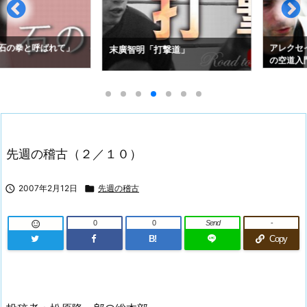
拳と呼ばれて」
アレクセイ・コ
末廣智明「打撃道」
の空道入門」
先週の稽古（２／１０）

2007年2月12日

先週の稽古
0
0
Send
-

B!
Copy