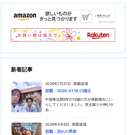
新着記事
2026年7月21日
:
那覇道場
那覇：2026.07.18 の稽古
中国拳法歴6年の19歳の方が体験稽古にい
らしてくださいました。突き蹴りが伸びが
あ ...
2026年4月6日
:
那覇道場
那覇：別れの季節