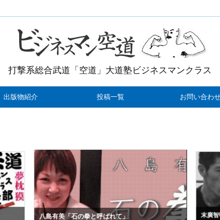
打撃系総合武道「空道」大道塾ビジネスマンクラス
出版物紹介
投稿一覧
お問い合わ
末廣智
八島有美「石の拳と呼ばれて」