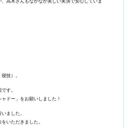
が、高木さんもなかなか美しい実演で安心していま
！
ビジネスマン戦記2006【まとめ】
、寝技）。
回です。
シャドー」をお願いしました！
行いました。
力をいただきました。