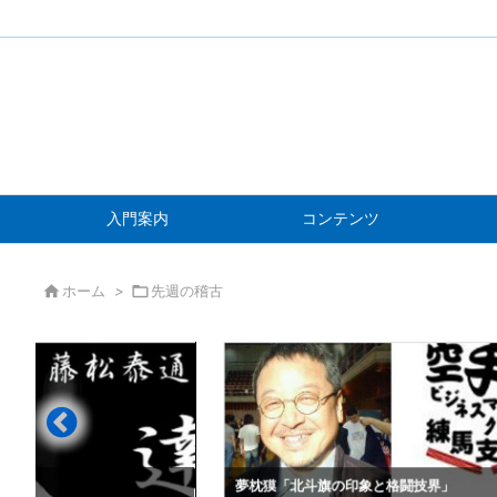
入門案内
コンテンツ

ホーム
>

先週の稽古
」
夢枕獏「北斗旗の印象と格闘技界」