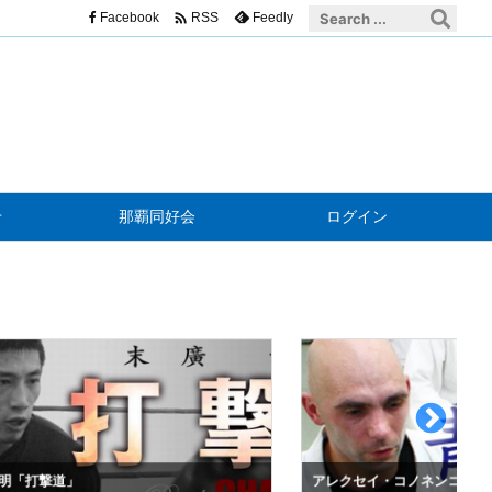

Facebook
Feedly
RSS
せ
那覇同好会
ログイン
明「打撃道」
アレクセイ・コノネンコ「青