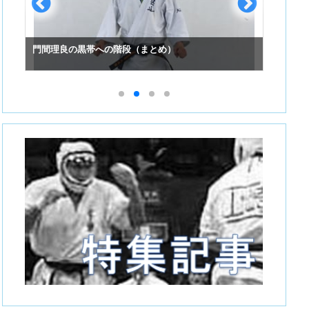
門間理良の黒帯への階段（まとめ）
スーパ