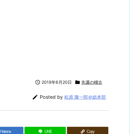

2019年6月20日

先週の稽古

Posted by
松原 隆一郎＠総本部
Hatena
LINE
Copy