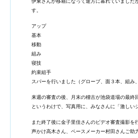
伊東さんが移籍になって途方に暮れていました
す。
手入れ （①初めての投稿）
谷川先輩昇段おめでとうございます
アップ
基本
移動
組み
寝技
約束組手
スパーを行いました（グローブ、面３本、組み
来週の審査の後、月末の稽古が池袋道場の最終
というわけで、写真用に、みなさんに「激しい
また終了後に金子里佳さんのビデオ審査撮影を
声かけ高木さん、ペースメーカー村田さんご助