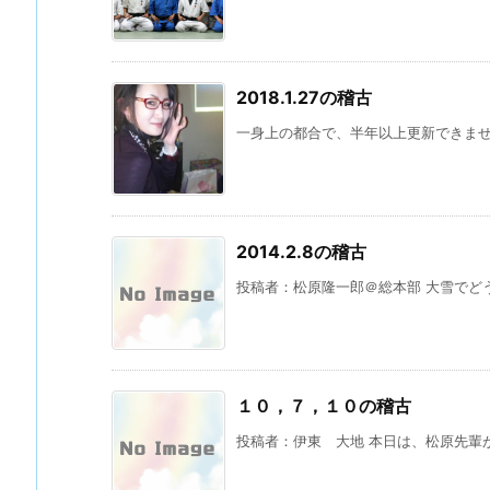
2018.1.27の稽古
一身上の都合で、半年以上更新できません
2014.2.8の稽古
投稿者：松原隆一郎＠総本部 大雪でどう
１０，７，１０の稽古
投稿者：伊東 大地 本日は、松原先輩が