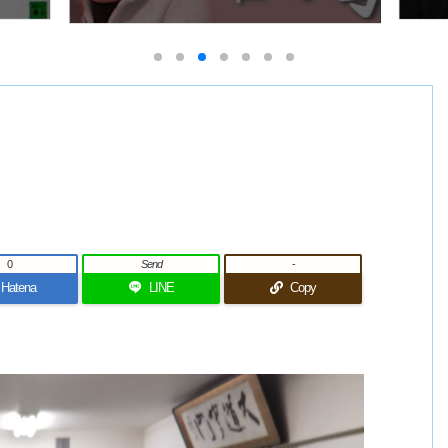
0
Send
-
Hatena
LINE
Copy