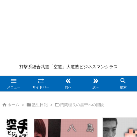
打撃系総合武道「空道」大道塾ビジネスマンクラス





メニュー
サイドバー
前へ
次へ
検索

ホーム
>

塾生日記
>

門間理良の黒帯への階段