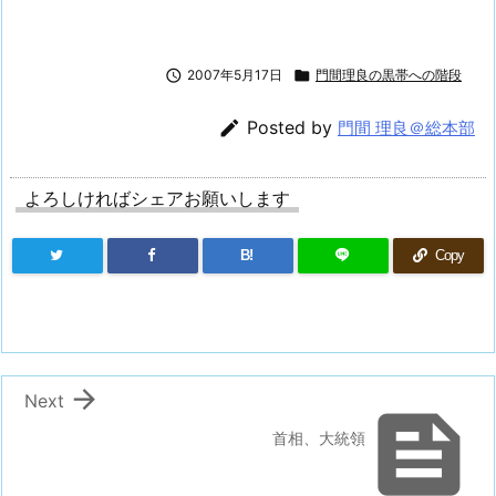

2007年5月17日

門間理良の黒帯への階段

Posted by
門間 理良＠総本部
よろしければシェアお願いします
B!
Copy

Next

首相、大統領