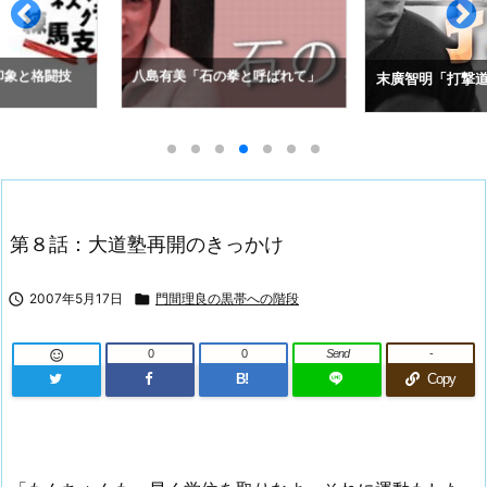
拳と呼ばれて」
アレクセイ・コ
末廣智明「打撃道」
の空道入門」
第８話：大道塾再開のきっかけ

2007年5月17日

門間理良の黒帯への階段
0
0
Send
-

B!
Copy