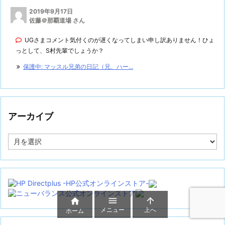
2019年9月17日
佐藤＠那覇道場 さん
UGさまコメント気付くのが遅くなってしまい申し訳ありません！ひょ
っとして、S村先輩でしょうか？
保護中: マッスル兄弟の日記（兄、ハー...
アーカイブ
ア
ー
カ
イ
ブ



メニュー
上へ
ホーム