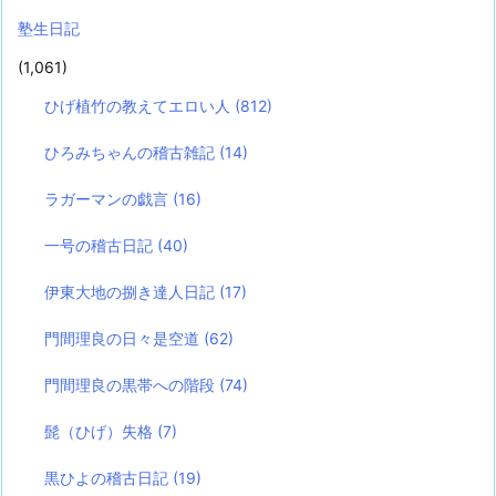
塾生日記
(1,061)
ひげ植竹の教えてエロい人
(812)
ひろみちゃんの稽古雑記
(14)
ラガーマンの戯言
(16)
一号の稽古日記
(40)
伊東大地の捌き達人日記
(17)
門間理良の日々是空道
(62)
門間理良の黒帯への階段
(74)
髭（ひげ）失格
(7)
黒ひよの稽古日記
(19)