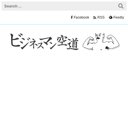

Facebook
Feedly
RSS