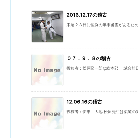
2016.12.17の稽古
来週２３日に恒例の年末審査があるため、
０７．９．８の稽古
投稿者：松原隆一郎@総本部 試合前日と
12.06.16の稽古
投稿者：伊東 大地 松原先生は柔道の関