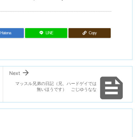
Hatena
LINE
Copy

Next

マッスル兄弟の日記（兄、ハードゲイでは
無いほうです） ごじゆうなな