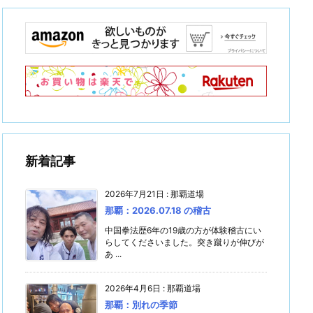
新着記事
2026年7月21日
:
那覇道場
那覇：2026.07.18 の稽古
中国拳法歴6年の19歳の方が体験稽古にい
らしてくださいました。突き蹴りが伸びが
あ ...
2026年4月6日
:
那覇道場
那覇：別れの季節