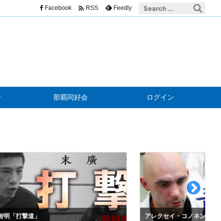

Facebook
Feedly
RSS
せ
那覇同好会
ログイン
明「打撃道」
アレクセイ・コノネンコ「青