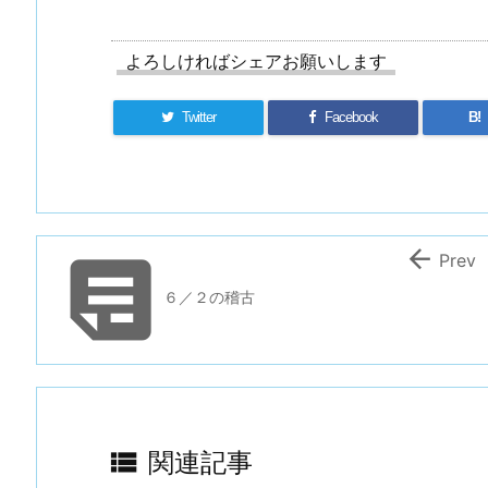
よろしければシェアお願いします
Twitter
Facebook
B!


Prev
６／２の稽古

関連記事