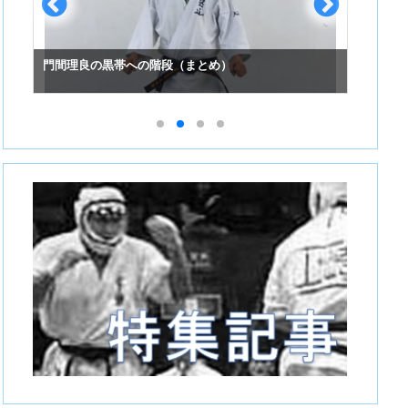
門間理良の黒帯への階段（まとめ）
スーパ