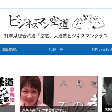
打撃系総合武道「空道」大道塾ビジネスマンクラス
出版物紹介
投稿一覧
お問い合わ
末廣智
八島有美「石の拳と呼ばれて」