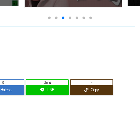
0
Send
-
Hatena
LINE
Copy