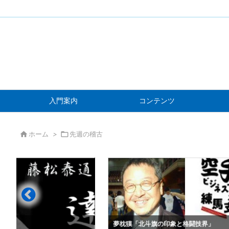
入門案内
コンテンツ

ホーム
>

先週の稽古
」
夢枕獏「北斗旗の印象と格闘技界」